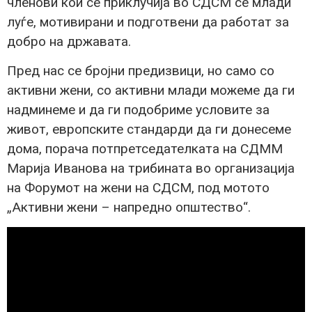
членови кои се приклучија во СДСМ се млади
луѓе, мотивирани и подготвени да работат за
добро на државата.
Пред нас се бројни предизвици, но само со
активни жени, со активни млади можеме да ги
надминеме и да ги подобриме условите за
живот, европските стандарди да ги донесеме
дома, порача потпретседателката на СДММ
Марија Иванова на трибината во организација
на Форумот на жени на СДСМ, под мотото
„Активни жени – напредно општество“.