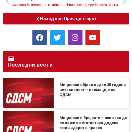
Калеска Ванчева на трибината „Активни жени – Напредно општество“: Преку конкретни дела и политики покажавме што значи вистинска заложба за жените во општеството
Филипче од трибината „Активни жени – напредно општество“: Статусот на жените е всушност статусот на демократијата, постојано ги унапредуваме правата на жената
Назад кон Прес центарот
Последни вести
Мицкоски објави видео 35 години
независност – промоција на
СДСМ
Мицкоски и бројките – или како да
се лаже со статистика додека
фрижидерот е празен