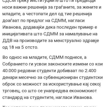
СДСМ преку институциите што ги предводи
носи важни решенија за граѓаните, за жените и
младите, а честопати дел од тие решенија
доаѓаат по предлог на СДММ, нагласи
Иванова, додавајќи дека последен пример е
иницијативата што СДММ за намалување на
ДДВ на производите за менструално здравје
од 18 на 5 отсто.
Во однос на младите, СДММ поднесе, а
Собранието ги усвои законските измени со кои
40.000 редовни студенти добиваат по 2.400
денари месечно за субвенциониран студентски
оброк со можност за искористување кај секој
трговец, со што се унапредува економскиот
стандард на студентите, нагласи Иванова.