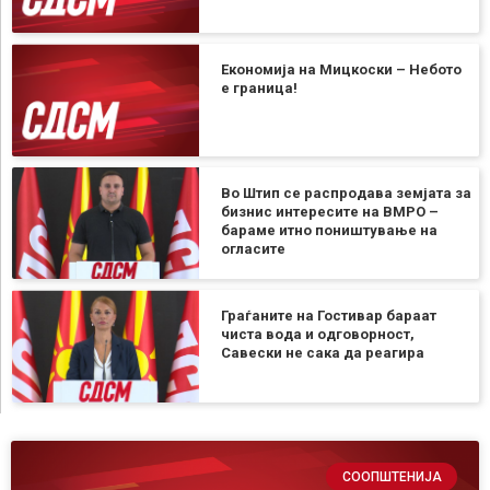
Економија на Мицкоски – Небото
е граница!
Во Штип се распродава земјата за
бизнис интересите на ВМРО –
бараме итно поништување на
огласите
Граѓаните на Гостивар бараат
чиста вода и одговорност,
Савески не сака да реагира
СООПШТЕНИЈА