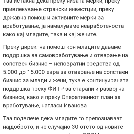
Таа истакна дека преку низата мерки, преку
привлекување странски инвестции, преку
државна помош и активните мерки за
вработување, ја намалуваме невработеноста
како кај младите, така и кај жените.
Преку директна помош кон младите даваме
поддршка за самовработување и отварање на
сопствен бизнис – неповратни средства од
5.000 до 15.000 евра за отварање на сопствен
бизнис за млади и жени, тука е континуираната
поддршка преку ФИТР за старапи и развој на
бизниси, како и преку Оперативниот план за
вработување, нагласи Иванова
Таа подвлече дека младите го препознаваат
најдоброто, и не случајно 30 отсто од новите