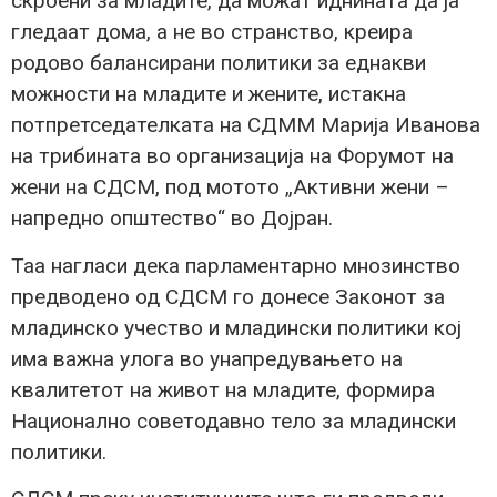
скроени за младите, да можат иднината да ја
гледаат дома, а не во странство, креира
родово балансирани политики за еднакви
можности на младите и жените, истакна
потпретседателката на СДММ Марија Иванова
на трибината во организација на Форумот на
жени на СДСМ, под мотото „Активни жени –
напредно општество“ во Дојран.
Таа нагласи дека парламентарно мнозинство
предводено од СДСМ го донесе Законот за
младинско учество и младински политики кој
има важна улога во унапредувањето на
квалитетот на живот на младите, формира
Национално советодавно тело за младински
политики.