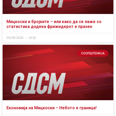
Мицкоски и бројките – или како да се лаже со
статистика додека фрижидерот е празен
09/08/2026
14:20
СООПШТЕНИЈА
Економија на Мицкоски – Небото е граница!