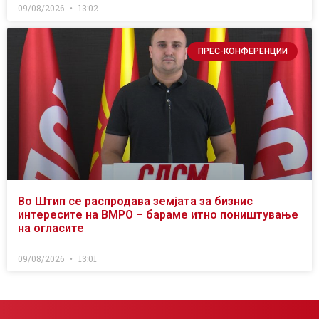
09/08/2026
13:02
ПРЕС-КОНФЕРЕНЦИИ
Во Штип се распродава земјата за бизнис
интересите на ВМРО – бараме итно поништување
на огласите
09/08/2026
13:01