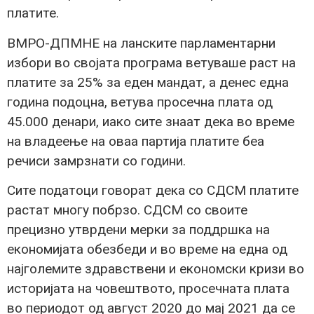
платите.
ВМРО-ДПМНЕ на ланските парламентарни
избори во својата програма ветуваше раст на
платите за 25% за еден мандат, а денес една
година подоцна, ветува просечна плата од
45.000 денари, иако сите знаат дека во време
на владеење на оваа партија платите беа
речиси замрзнати со години.
Сите податоци говорат дека со СДСМ платите
растат многу побрзо. СДСМ со своите
прецизно утврдени мерки за поддршка на
економијата обезбеди и во време на една од
најголемите здравствени и економски кризи во
историјата на човештвото, просечната плата
во периодот од август 2020 до мај 2021 да се