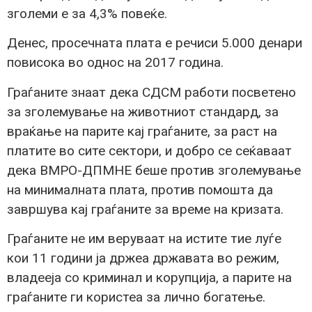
зголеми е за 4,3% повеќе.
Денес, просечната плата е речиси 5.000 денари
повисока во однос на 2017 година.
Граѓаните знаат дека СДСМ работи посветено
за зголемување на животниот стандард, за
враќање на парите кај граѓаните, за раст на
платите во сите сектори, и добро се сеќаваат
дека ВМРО-ДПМНЕ беше против зголемување
на минималната плата, против помошта да
завршува кај граѓаните за време на кризата.
Граѓаните не им веруваат на истите тие луѓе
кои 11 години ја држеа државата во режим,
владееја со криминал и корупција, а парите на
граѓаните ги користеа за лично богатење.