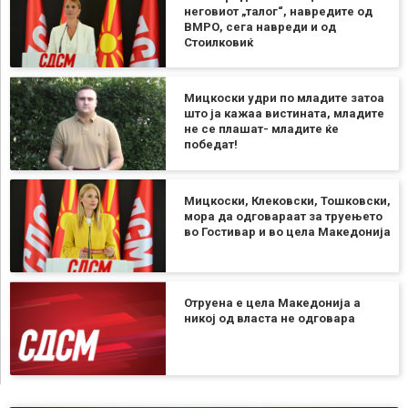
неговиот „талог“, навредите од
ВМРО, сега навреди и од
Стоилковиќ
Мицкоски удри по младите затоа
што ја кажаа вистината, младите
не се плашат- младите ќе
победат!
Мицкоски, Клековски, Тошковски,
мора да одговараат за труењето
во Гостивар и во цела Македонија
Отруена е цела Македонија а
никој од власта не одговара