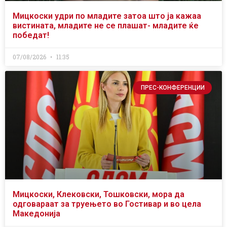
Мицкоски удри по младите затоа што ја кажаа
вистината, младите не се плашат- младите ќе
победат!
07/08/2026
11:35
ПРЕС-КОНФЕРЕНЦИИ
Мицкоски, Клековски, Тошковски, мора да
одговараат за труењето во Гостивар и во цела
Македонија