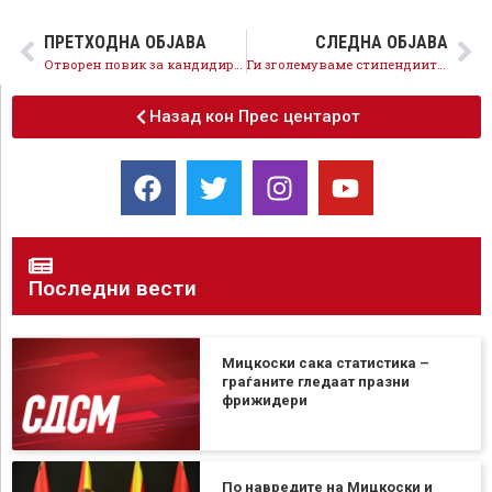
ПРЕТХОДНА ОБЈАВА
СЛЕДНА ОБЈАВА
Отворен повик за кандидирање на претседатели на општински форуми на пензионери на СДСМ
Ги зголемуваме стипендиите и воведуваме нови, се грижиме за ученичкиот и студентскиот стандард
Назад кон Прес центарот
Последни вести
Мицкоски сака статистика –
граѓаните гледаат празни
фрижидери
По навредите на Мицкоски и