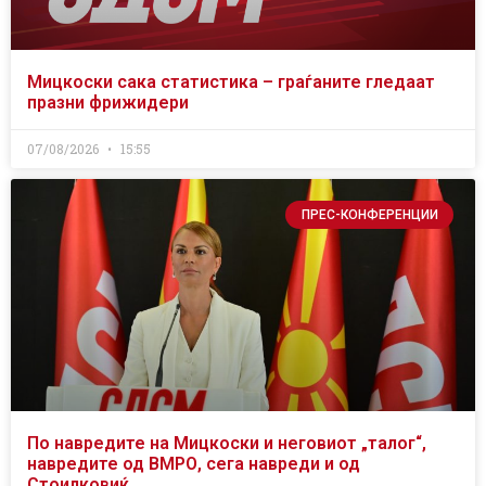
Мицкоски сака статистика – граѓаните гледаат
празни фрижидери
07/08/2026
15:55
ПРЕС-КОНФЕРЕНЦИИ
По навредите на Мицкоски и неговиот „талог“,
навредите од ВМРО, сега навреди и од
Стоилковиќ