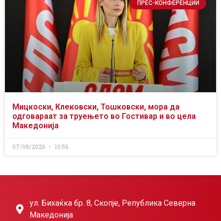
ПРЕС-КОНФЕРЕНЦИИ
Мицкоски, Клековски, Тошковски, мора да
одговараат за труењето во Гостивар и во цела
Македонија
07/08/2026
10:56
ул. Бихаќка бр. 8, Скопје, Република Северна
Македонија