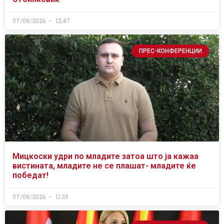
07/08/2026
12:47
ПРЕС-КОНФЕРЕНЦИИ
Мицкоски удри по младите затоа што ја кажаа
вистината, младите не се плашат- младите ќе
победат!
07/08/2026
11:35