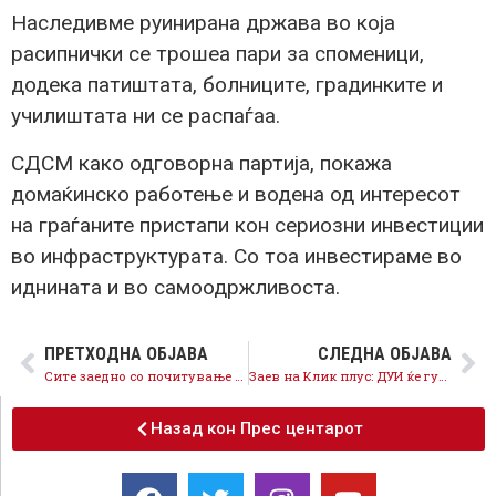
Наследивме руинирана држава во која
расипнички се трошеа пари за споменици,
додека патиштата, болниците, градинките и
училиштата ни се распаѓаа.
СДСМ како одговорна партија, покажа
домаќинско работење и водена од интересот
на граѓаните пристапи кон сериозни инвестиции
во инфраструктурата. Со тоа инвестираме во
иднината и во самоодржливоста.
ПРЕТХОДНА ОБЈАВА
СЛЕДНА ОБЈАВА
Сите заедно со почитување на мерките за заштита ќе успееме побрзо да се избориме со невидливиот, нo присутен непријател
Заев на Клик плус: ДУИ ќе губи гласови и ќе оди во опозиција, предлогот им е национал-популистички
Назад кон Прес центарот