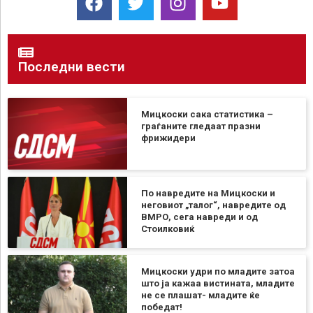
Последни вести
Мицкоски сака статистика –
граѓаните гледаат празни
фрижидери
По навредите на Мицкоски и
неговиот „талог“, навредите од
ВМРО, сега навреди и од
Стоилковиќ
Мицкоски удри по младите затоа
што ја кажаа вистината, младите
не се плашат- младите ќе
победат!