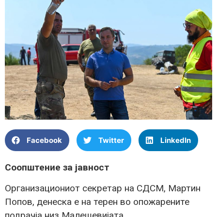
Facebook
Twitter
LinkedIn
Соопштение за јавност
Организациониот секретар на СДСМ, Мартин
Попов, денеска е на терен во опожарените
подрачја низ Малешевијата.