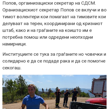
Попов, оргаинизациски секретар на СДСМ.
Оранизацискиот секретар Попов се вклучи и во
тимот волентери кои помагаат на тимовите кои
делуваат на терен, координирани од кризниот
штаб, како и на граѓаните на коишто им е
потребна помош или одредени неопходни
намирници.
Институциите се тука за граѓаните но човечки и
солидарно е да се подаде рака и да се помогне
секогаш.