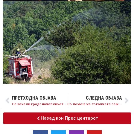
ПРЕТХОДНА ОБЈАВА
СЛЕДНА ОБЈАВА
Со закани градоначалникот на ВМРО-ДПМНЕ Трпковски нема да не замолчи, граѓаните ја заслужуваат вистината и ќе продолжиме да бидеме гласни
Со помош на локалната самоуправа и градоначалникот на Делчево 58 годишниот жител на Нов Истевник добива нов дом
Назад кон Прес центарот