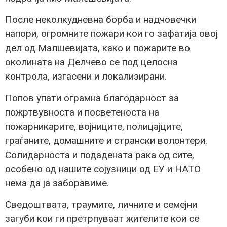
После неколкудневна борба и надчовечки
напори, огромните пожари кои го зафатија овој
дел од Малшевијата, како и пожарите во
околината на Делчево се под целосна
контрола, изгасени и локализирани.
Попов упати ограмна благодарност за
пожртвувноста и посветеноста на
пожарникарите, војниците, полицајците,
граѓаните, домашните и странски волонтери.
Солидарноста и подадената рака од сите,
особено од нашите сојузници од ЕУ и НАТО
нема да ја заборавиме.
Сведоштвата, траумите, личните и семејни
загуби кои ги претрпуваат жителите кои се