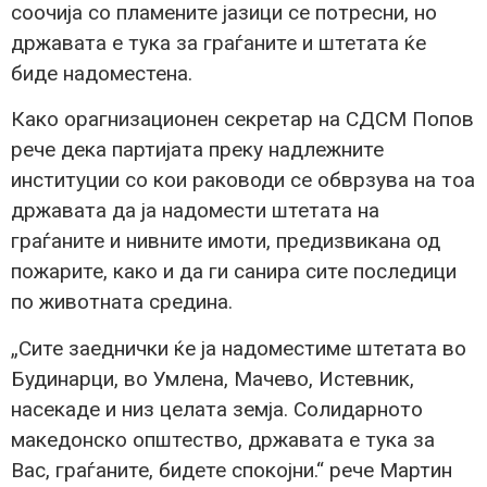
соочија со пламените јазици се потресни, но
државата е тука за граѓаните и штетата ќе
биде надоместена.
Како орагнизационен секретар на СДСМ Попов
рече дека партијата преку надлежните
институции со кои раководи се обврзува на тоа
државата да ја надомести штетата на
граѓаните и нивните имоти, предизвикана од
пожарите, како и да ги санира сите последици
по животната средина.
„Сите заеднички ќе ја надоместиме штетата во
Будинарци, во Умлена, Мачево, Истевник,
насекаде и низ целата земја. Солидарното
македонско општество, државата е тука за
Вас, граѓаните, бидете спокојни.“ рече Мартин