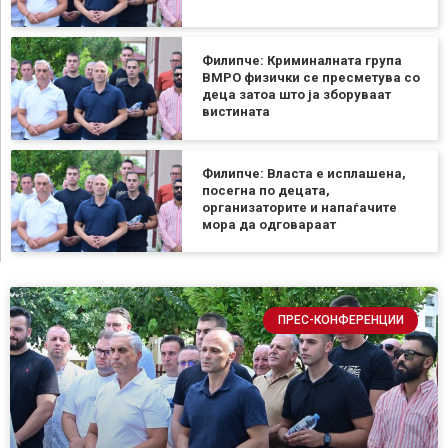
Филипче: Криминалната група
ВМРО физички се пресметува со
деца затоа што ја зборуваат
вистината
Филипче: Власта е исплашена,
посегна по децата,
организаторите и напаѓачите
мора да одговараат
ПРЕС-КОНФЕРЕНЦИИ