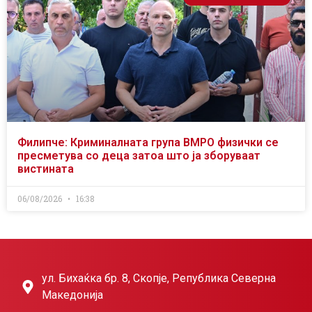
Филипче: Криминалната група ВМРО физички се
пресметува со деца затоа што ја зборуваат
вистината
06/08/2026
16:38
ул. Бихаќка бр. 8, Скопје, Република Северна
Македонија