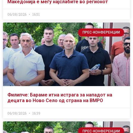
Македонија е меѓу најслабите во регионот
06/08/2026
16:51
ПРЕС-КОНФЕРЕНЦИИ
Филипче: Бараме итна истрага за нападот на
децата во Ново Село од страна на ВМРО
06/08/2026
16:39
ПРЕС-КОНФЕРЕНЦИИ