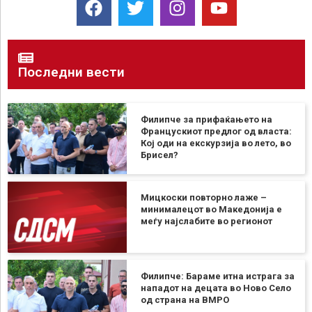
Последни вести
Филипче за прифаќањето на
Францускиот предлог од власта:
Кој оди на екскурзија во лето, во
Брисел?
Мицкоски повторно лаже –
минималецот во Македонија е
меѓу најслабите во регионот
Филипче: Бараме итна истрага за
нападот на децата во Ново Село
од страна на ВМРО