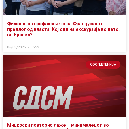
Филипче за прифаќањето на Францускиот
предлог од власта: Кој оди на екскурзија во лето,
во Брисел?
06/08/2026
16:52
СООПШТЕНИЈА
Мицкоски повторно лаже – минималецот во