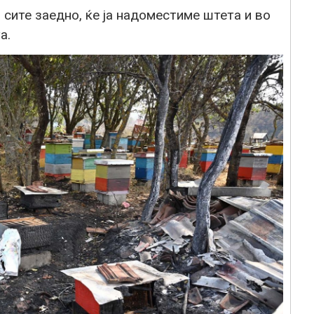
сите заедно, ќе ја надоместиме штета и во
а.