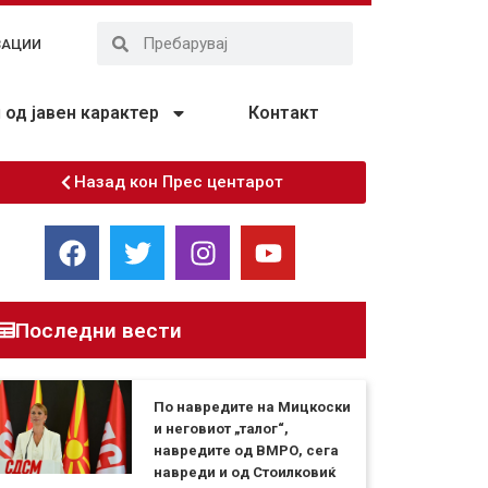
ЗАЦИИ
од јавен карактер
Контакт
Назад кон Прес центарот
Последни вести
По навредите на Мицкоски
и неговиот „талог“,
навредите од ВМРО, сега
навреди и од Стоилковиќ