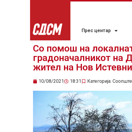
Прес центар
Со помош на локална
градоначалникот на 
жител на Нов Истевн
10/08/2021
18:31
Категорија:
Соопште