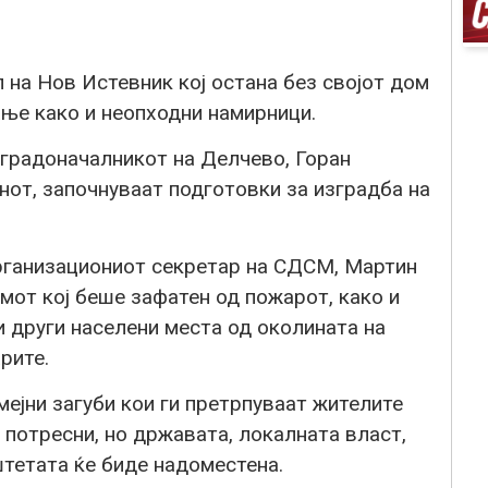
 на Нов Истевник кој остана без својот дом
ање како и неопходни намирници.
 градоначалникот на Делчево, Горан
енот, започнуваат подготовки за изградба на
рганизациониот секретар на СДСМ, Мартин
имот кој беше зафатен од пожарот, како и
и други населени места од околината на
рите.
мејни загуби кои ги претрпуваат жителите
е потресни, но државата, локалната власт,
штетата ќе биде надоместена.