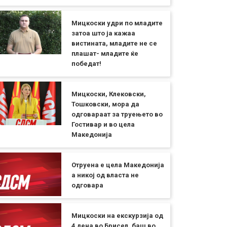
Мицкоски удри по младите
затоа што ја кажаа
вистината, младите не се
плашат- младите ќе
победат!
Мицкоски, Клековски,
Тошковски, мора да
одговараат за труењето во
Гостивар и во цела
Македонија
Отруена е цела Македонија
а никој од власта не
одговара
Мицкоски на екскурзија од
4 дена во Брисел, баш во