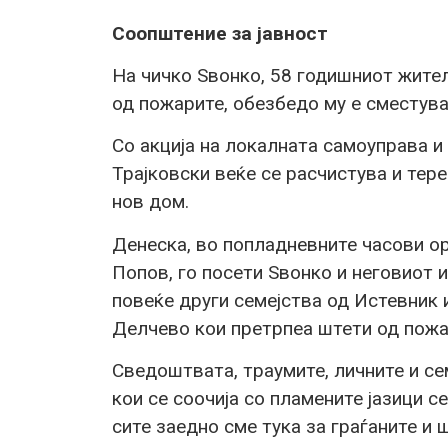
Соопштение за јавност
На чичко Ѕвонко, 58 годишниот жител
од пожарите, обезбедо му е сместув
Со акција на локалната самоуправа и
Трајковски веќе се расчистува и тер
нов дом.
Денеска, во попладневните часови о
Попов, го посети Ѕвонко и неговиот 
повеќе други семејства од Истевник 
Делчево кои претрпеа штети од пожа
Сведоштвата, траумите, личните и се
кои се соочија со пламените јазици с
сите заедно сме тука за граѓаните и 