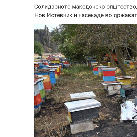
Солидарното македонско општество, 
Нов Истевник и насекаде во држават