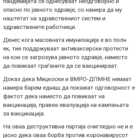
пандемијата се однесуваат неодговорно и
опасно по јавното здравје, со намера да му
наштетат на здравствениот систем и
здравствените работници.
Денес кога масовната имунизација е во полн
ек, тие поддржуваат антиваксерски протести
на кои се загрозува јавното здравје, наместо
да повикаат граѓаните да се вакцинираат.
Доказ дека Мицкоски и ВМРО-ДПМНЕ немаат
намера барем еднаш да покажат одговорност е
фактот дека наместо да повикаат на
вакцинација, правеа евалуација на кампањата
за вакцинација.
На оваа деструктивна партија очигледно не и е
јасно дека оваа борба против коронавирусот