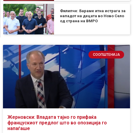
Филипче: Бараме итна истрага за
нападот на децата во Ново Село
од страна на ВМРО
СООПШТЕНИЈА
Жерновски: Владата тајно го прифаќа
францускиот предлог што во опозиција го
напаѓаше