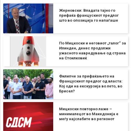
Жерновски: Владата тајно го
прифаќа францускиот предлог
што во опозиција го напаѓаше
По Мицкоски и неговиот „талог“ за
Илинден, денес продолжи
ужасното навредување од страна
на Стоилковиќ
Филипче за прифаќањето на
Францускиот предлог од власта:
Кој оди на екскурзија во лето, во
Брисел?
Мицкоски повторно лаже –
минималецот во Македонија е
меѓу најслабите во регионот