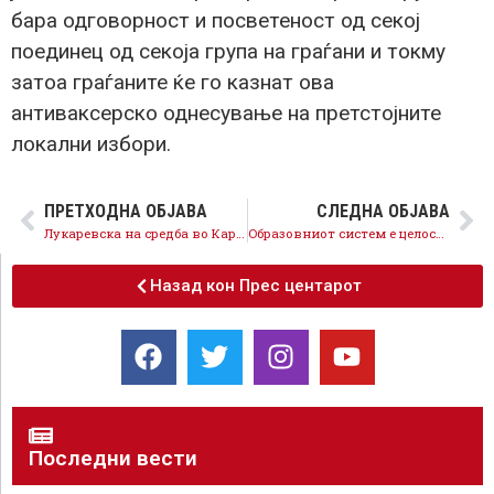
бара одговорност и посветеност од секој
поединец од секоја група на граѓани и токму
затоа граѓаните ќе го казнат ова
антиваксерско однесување на претстојните
локални избори.
ПРЕТХОДНА ОБЈАВА
СЛЕДНА ОБЈАВА
Лукаревска на средба во Карпош: СДСМ е убедлив фаворит на овие избори, излегува со чесна понуда која го нуди најдоброто за секоја општина
Oбразовниот систем е целосно подготвен за работа и од здравствен и од едукативен аспект, ВМРО-ДПМНЕ да престане да ја манипулира јавноста
Назад кон Прес центарот
Последни вести