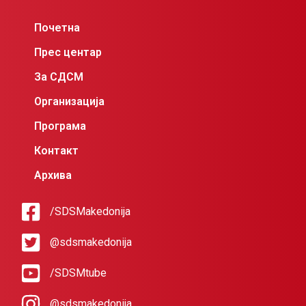
Почетна
Прес центар
За СДСМ
Организација
Програма
Контакт
Архива
/SDSMakedonija
@sdsmakedonija
/SDSMtube
@sdsmakedonija