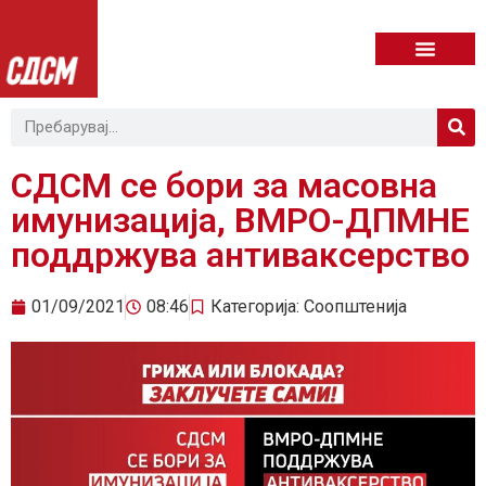
СДСМ се бори за масовна
имунизација, ВМРО-ДПМНЕ
поддржува антиваксерство
01/09/2021
08:46
Категорија:
Соопштенија