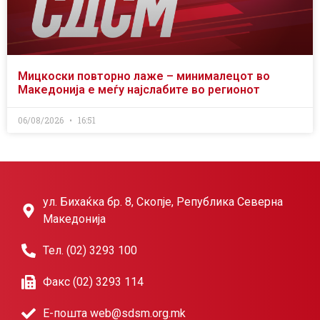
Мицкоски повторно лаже – минималецот во
Македонија е меѓу најслабите во регионот
06/08/2026
16:51
ул. Бихаќка бр. 8, Скопје, Република Северна
Македонија
Тел. (02) 3293 100
Факс (02) 3293 114
Е-пошта web@sdsm.org.mk