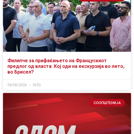
Филипче за прифаќањето на Францускиот
предлог од власта: Кој оди на екскурзија во лето,
во Брисел?
06/08/2026
16:52
СООПШТЕНИЈА