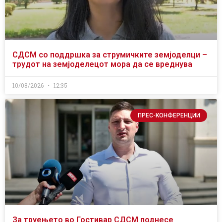
СДСМ со поддршка за струмичките земјоделци –
трудот на земјоделецот мора да се вреднува
10/08/2026
12:35
ПРЕС-КОНФЕРЕНЦИИ
За труењето во Гостивар СДСМ поднесе