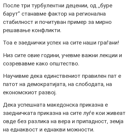
После три турбулентни децении, од ,,буре
барут’’ станавме фактор на регионална
стабилност и почитуван пример за мирно
решавање конфликти.
Тоа е заеднички успех на сите наши граѓани!
Низ сите овие години, учевме важни лекции и
созревавме како општество.
Научивме дека единствениот правилен пат е
патот на демократијата, на слободата, на
економскиот развој.
Дека успешната македонска приказна е
заедничката приказна на сите луѓе кои живеат
овде без разлика на вера и припадност, земја
на еднаквост и еднакви можности.