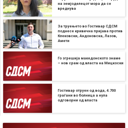
на земјоделецот мора да се
вреднува
За труењето во Гостивар СДСМ
поднесе кривична пријава против
Клековски, Андоновска, Лазов,
Амети
Го згрешија македонското знаме
– нов срам од власта на Мицкоски
Гостивар отруен од вода, 4.700
граѓани во болница а нула
одговорни од власта