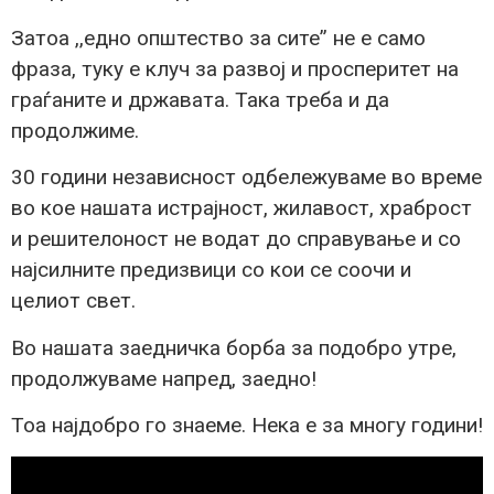
Затоа ,,едно општество за сите’’ не е само
фраза, туку е клуч за развој и просперитет на
граѓаните и државата. Така треба и да
продолжиме.
30 години независност одбележуваме во време
во кое нашата истрајност, жилавост, храброст
и решителоност не водат до справување и со
најсилните предизвици со кои се соочи и
целиот свет.
Во нашата заедничка борба за подобро утре,
продолжуваме напред, заедно!
Тоа најдобро го знаеме. Нека е за многу години!