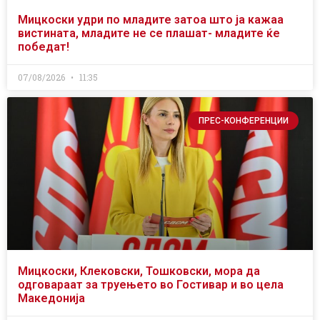
Мицкоски удри по младите затоа што ја кажаа
вистината, младите не се плашат- младите ќе
победат!
07/08/2026
11:35
ПРЕС-КОНФЕРЕНЦИИ
Мицкоски, Клековски, Тошковски, мора да
одговараат за труењето во Гостивар и во цела
Македонија