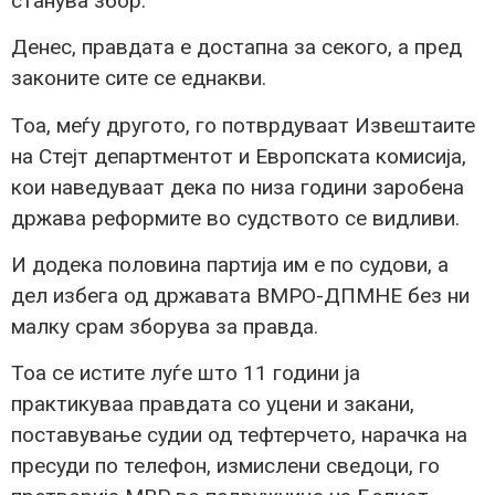
станува збор.
Денес, правдата е достапна за секого, а пред
законите сите се еднакви.
Тоа, меѓу другото, го потврдуваат Извештаите
на Стејт департментот и Европската комисија,
кои наведуваат дека по низа години заробена
држава реформите во судството се видливи.
И додека половина партија им е по судови, а
дел избега од државата ВМРО-ДПМНЕ без ни
малку срам зборува за правда.
Тоа се истите луѓе што 11 години ја
практикуваа правдата со уцени и закани,
поставување судии од тефтерчето, нарачка на
пресуди по телефон, измислени сведоци, го