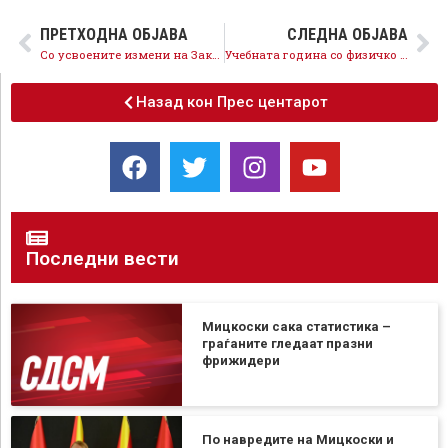
ПРЕТХОДНА ОБЈАВА
СЛЕДНА ОБЈАВА
Со усвоените измени на Законот за облигациони односи, каматата веќе не смее да биде поголема од долгот
Учебната година со физичко присуство се одвива успешно, реформите во образованието продолжуваат
Назад кон Прес центарот
Последни вести
Мицкоски сака статистика –
граѓаните гледаат празни
фрижидери
По навредите на Мицкоски и