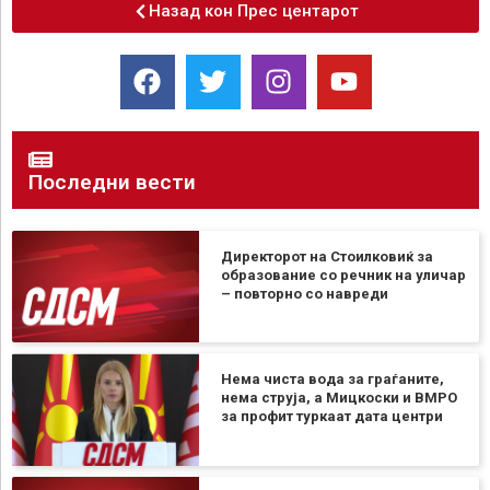
Назад кон Прес центарот
Последни вести
Директорот на Стоилковиќ за
образование со речник на уличар
– повторно со навреди
Нема чиста вода за граѓаните,
нема струја, а Мицкоски и ВМРО
за профит туркаат дата центри