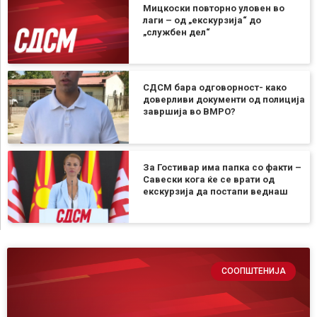
Мицкоски повторно уловен во
лаги – од „екскурзија“ до
„службен дел“
СДСМ бара одговорност- како
доверливи документи од полиција
завршија во ВМРО?
За Гостивар има папка со факти –
Савески кога ќе се врати од
екскурзија да постапи веднаш
СООПШТЕНИЈА