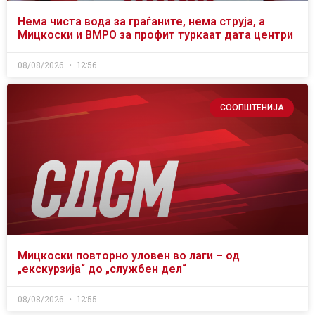
Нема чиста вода за граѓаните, нема струја, а
Мицкоски и ВМРО за профит туркаат дата центри
08/08/2026
12:56
СООПШТЕНИЈА
Мицкоски повторно уловен во лаги – од
„екскурзија“ до „службен дел“
08/08/2026
12:55