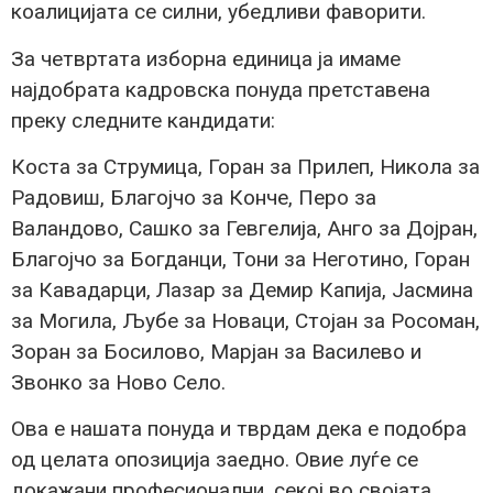
коалицијата се силни, убедливи фаворити.
За четвртата изборна единица ја имаме
најдобрата кадровска понуда претставена
преку следните кандидати:
Коста за Струмица, Горан за Прилеп, Никола за
Радовиш, Благојчо за Конче, Перо за
Валандово, Сашко за Гевгелија, Анго за Дојран,
Благојчо за Богданци, Тони за Неготино, Горан
за Кавадарци, Лазар за Демир Капија, Јасмина
за Могила, Љубе за Новаци, Стојан за Росоман,
Зоран за Босилово, Марјан за Василево и
Звонко за Ново Село.
Ова е нашата понуда и тврдам дека е подобра
од целата опозиција заедно. Овие луѓе се
докажани професионални, секој во својата