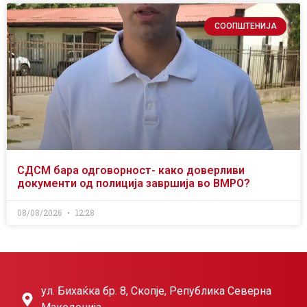
СООПШТЕНИЈА
СДСМ бара одговорност- како доверливи
документи од полиција завршија во ВМРО?
08/08/2026
12:28
ул. Бихаќка бр. 8, Скопје, Република Северна