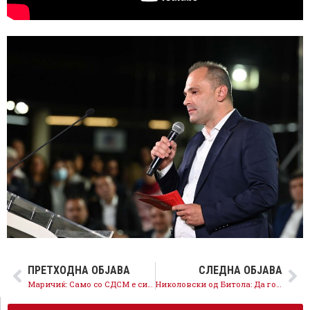
ПРЕТХОДНА ОБЈАВА
СЛЕДНА ОБЈАВА
Маричиќ: Само со СДСМ е сигурен развојот на општините и напредокот на државата
Николовски од Битола: Да го одбереме Најдоброто за секоја општина, да продолжиме да им служиме на граѓаните