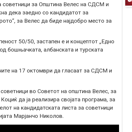
а советници за Општина Велес на СДСМ и
кна дека заедно со кандидатот за
рото“, за Велес да биде најдобро место за
пеност 50/50, застапен е и концептот „Едно
 од бошњачката, албанската и турската
аните на 17 октомври да гласаат за СДСМ и
12 советници во Советот на општина Велес, за
Коциќ да ја реализира својата програма, за
телот на кандидатската листа за советници
јата Марјанчо Николов.