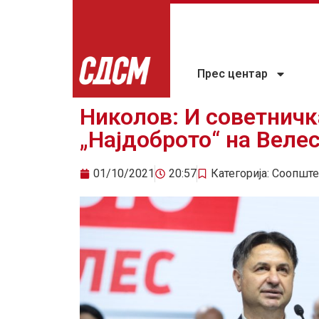
Прес центар
Николов: И советничк
„Најдоброто“ на Веле
01/10/2021
20:57
Категорија:
Соопште