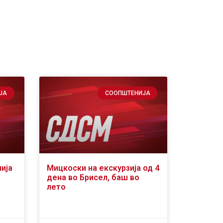
ЈА
СООПШТЕНИЈА
ија
Мицкоски на екскурзија од 4
дена во Брисел, баш во
лето