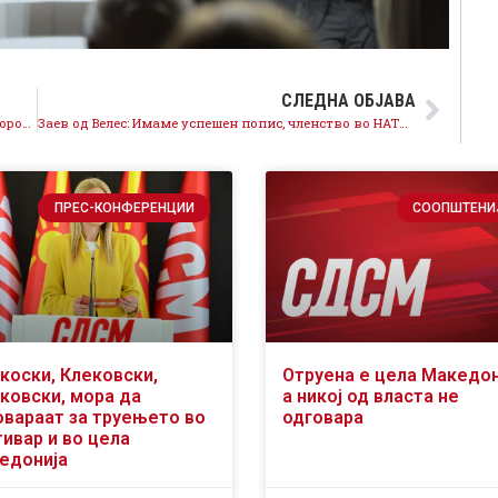
СЛЕДНА ОБЈАВА
Николовски: „Најдоброто“ за Илинден доаѓа со Тодоровски и СДСМ!
Заев од Велес: Имаме успешен попис, членство во НАТО и пријателство со регионот, со „Најдоброто“ одиме напред!
ПРЕС-КОНФЕРЕНЦИИ
СООПШТЕНИ
коски, Клековски,
Отруена е цела Македон
ковски, мора да
а никој од власта не
овараат за труењето во
одговара
ивар и во цела
едонија