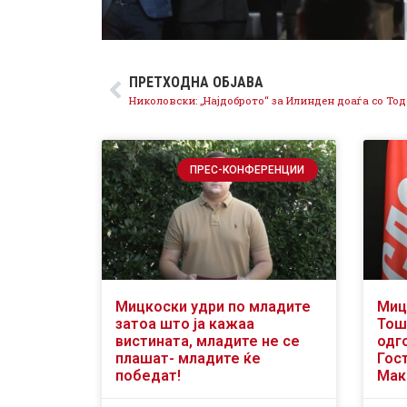
ПРЕТХОДНА ОБЈАВА
ПРЕС-КОНФЕРЕНЦИИ
Мицкоски удри по младите
Миц
затоа што ја кажаа
Тош
вистината, младите не се
одг
плашат- младите ќе
Гост
победат!
Мак