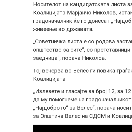
Носителот на кандидатската листа з
Коалицијата Марјанчо Николов, иста
градоначалник ќе го донесат „Најдоб
живеење во државата.
„Советничка листа е со родова заста
општество за сите“, со претставници
заедница“, порача Николов.
Тој вечерва во Велес ги повика граѓ
Коалицијата.
„Излезете и гласајте за број 12, за 
да му помогнеме на градоначалникот 
„Најдоброто“ за Велес“, порача носи
за Општина Велес на СДСМ и Коалици