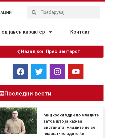
ЗАЦИИ
од јавен карактер
Контакт
Назад кон Прес центарот
Последни вести
Мицкоски удри по младите
затоа што ја кажаа
вистината, младите не се
плашат- младите ќе