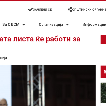
ЗАЧЛЕНИ СЕ
ОПШТИНСКИ ОРГАНИ
За СДСМ
Организација
Информации 
ата листа ќе работи за
с
нија