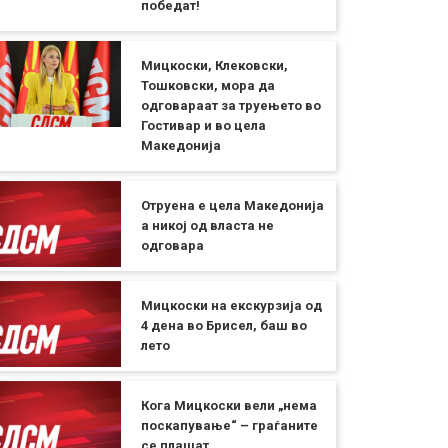
победат!
Мицкоски, Клековски,
Тошковски, мора да
одговараат за труењето во
Гостивар и во цела
Македонија
Отруена е цела Македонија
а никој од власта не
одговара
Мицкоски на екскурзија од
4 дена во Брисел, баш во
лето
Кога Мицкоски вели „нема
поскапување“ – граѓаните
се плашат