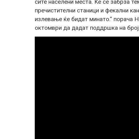
сите населени места. Ќе се забрза те
пречистителни станици и фекални кан
излевање ќе бидат минато.“ порача Н
октомври да дадат поддршка на број