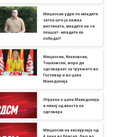
Мицкоски удри по младите
затоа што ја кажаа
вистината, младите не се
плашат- младите ќе
победат!
Мицкоски, Клековски,
Тошковски, мора да
одговараат за труењето во
Гостивар и во цела
Македонија
Отруена е цела Македонија
а никој од власта не
одговара
Мицкоски на екскурзија од
4 дена во Брисел, баш во