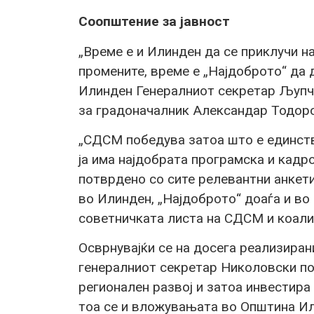
Соопштение за јавност
„Време е и Илинден да се приклучи на
промените, време е „Најдоброто“ да 
Илинден Генералниот секретар Љупч
за градоначалник Александар Тодор
„СДСМ победува затоа што е единстве
ја има најдобрата програмска и кадр
потврдено со сите релевантни анкет
во Илинден, „Најдоброто“ доаѓа и в
советничката листа на СДСМ и коали
Осврнувајќи се на досега реализиран
генералниот секретар Николовски п
регионален развој и затоа инвестира
тоа се и вложувањата во Општина Ил