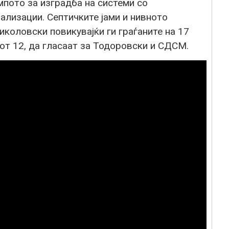
мпото за изградба на системи со
ализации. Септичките јами и нивното
иколовски повикувајќи ги граѓаните на 17
от 12, да гласаат за Тодоровски и СДСМ.