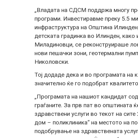
„Владата на СДСМ поддржа многу пр
програми. Инвестиравме преку 5.5 м
инфраструктура на Општина Илинден,
детската градинка во Илинден, како 
Миладиновци, се реконструираше лок
нови пешачки зони, геотермални пум
Николовски.
Тој додаде дека и во програмата на 
значително ќе го подобрат квалитето
„Програмата на нашиот кандидат сод
граѓаните. За прв пат во општината ќ
здравствени услуги во текот на сите 
дом – поликлиника“ на местото на по
подобрување на здравствената услуг