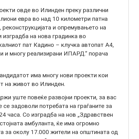
оекти овде во Илинден преку различни
илиони евра во над 10 километри патна
 реконструкцијата и опремувањето на
и изградба на нова градинка во
алниот пат Кадино – клучка автопат А4,
пи и многу реализирани ИПАРД.“ порача
кандидатот има многу нови проекти кои
т на живот во Илинден.
ржи уште повеќе развојни проекти, за вас
е се задоволи потребата на граѓаните за
24 часа. Со изградба на нов „Здравствен
стојната амбуланта, ќе има огромно
а за околу 17.000 жители на општината од