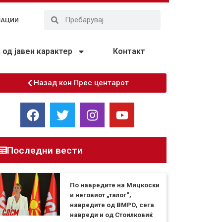
ЗАЦИИ
од јавен карактер
Контакт
Назад кон Прес центарот
Последни вести
По навредите на Мицкоски
и неговиот „талог“,
навредите од ВМРО, сега
навреди и од Стоилковиќ