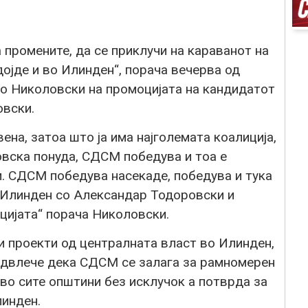
 промените, да се приклучи на караванот на
дојде и во Илинден“, порача вечерва од
о Николовски на промоцијата на кандидатот
овски.
на, затоа што ја има најголемата коалиција,
овска понуда, СДСМ победува и тоа е
и. СДСМ победува насекаде, победува и тука
о Илинден со Александар Тодоровски и
цијата“ порача Николовски.
и проекти од централната власт во Илинден,
одвлече дека СДСМ се залага за рамномерен
 во сите општини без исклучок а потврда за
инден.