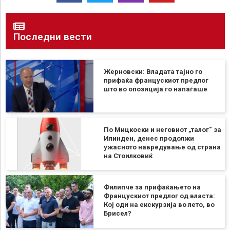
Последни вести
Жерновски: Владата тајно го
прифаќа францускиот предлог
што во опозиција го напаѓаше
По Мицкоски и неговиот „талог“ за
Илинден, денес продолжи
ужасното навредување од страна
на Стоилковиќ
Филипче за прифаќањето на
Францускиот предлог од власта:
Кој оди на екскурзија во лето, во
Брисел?