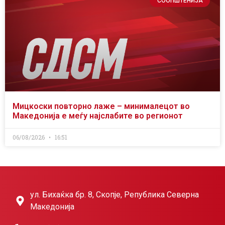
СООПШТЕНИЈА
Мицкоски повторно лаже – минималецот во
Македонија е меѓу најслабите во регионот
06/08/2026
16:51
ул. Бихаќка бр. 8, Скопје, Република Северна
Македонија