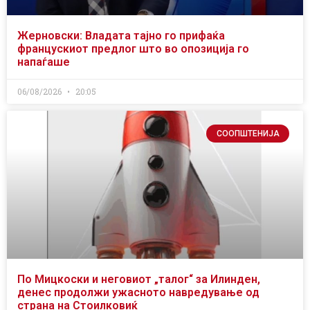
Жерновски: Владата тајно го прифаќа
францускиот предлог што во опозиција го
напаѓаше
06/08/2026
20:05
СООПШТЕНИЈА
По Мицкоски и неговиот „талог“ за Илинден,
денес продолжи ужасното навредување од
страна на Стоилковиќ