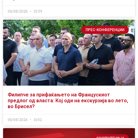
06/08/2026
19:39
ПРЕС-КОНФЕРЕНЦИИ
Филипче за прифаќањето на Францускиот
предлог од власта: Кој оди на екскурзија во лето,
во Брисел?
06/08/2026
16:52