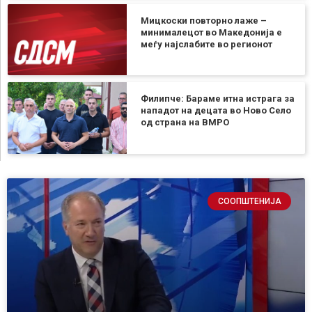
Мицкоски повторно лаже –
минималецот во Македонија е
меѓу најслабите во регионот
Филипче: Бараме итна истрага за
нападот на децата во Ново Село
од страна на ВМРО
СООПШТЕНИЈА