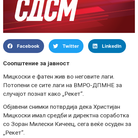
Facebook
Twitter
LinkedIn
Соопштение за јавност
Мицкоски е фатен жив во неговите лаги.
Потопени се сите лаги на ВМРО-ДПМНЕ за
случајот познат како „Рекет“.
Објавени снимки потврдија дека Христијан
Мицкоски имал средби и директна соработка
со Зоран Милески Кичеец, сега веќе осуден за
„Рекет“.