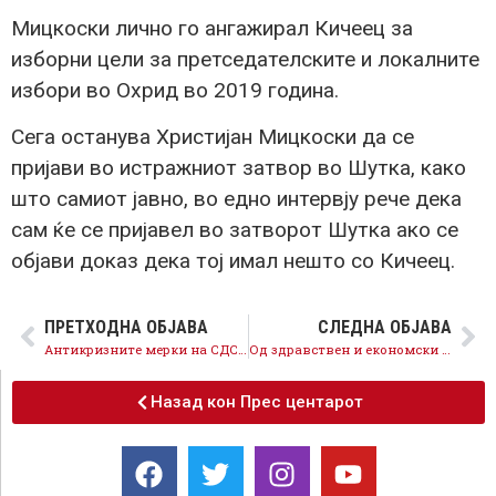
Мицкоски лично го ангажирал Кичеец за
изборни цели за претседателските и локалните
избори во Охрид во 2019 година.
Сега останува Христијан Мицкоски да се
пријави во истражниот затвор во Шутка, како
што самиот јавно, во едно интервју рече дека
сам ќе се пријавел во затворот Шутка ако се
објави доказ дека тој имал нешто со Кичеец.
ПРЕТХОДНА ОБЈАВА
СЛЕДНА ОБЈАВА
Антикризните мерки на СДСМ спасуваат работни места, над 21.500 компании аплицирале за поддршка за исплата на плати
Од здравствен и економски аспект добро е изборите да се одржат на 14 јуни
Назад кон Прес центарот