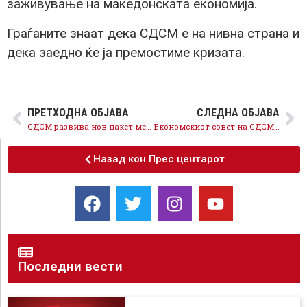
заживување на македонската економија.
Граѓаните знаат дека СДСМ е на нивна страна и
дека заедно ќе ја премостиме кризата.
ПРЕТХОДНА ОБЈАВА
СЛЕДНА ОБЈАВА
СДСМ развива нов пакет мерки за реконструирање и заживување на економијата, досега 30.000 компании аплицирале за поддршка
Економскиот совет на СДСМ утврди нов пакет економски мерки, Владата разговара, штом биде подготвена ќе ги објави
Назад кон Прес центарот
Последни вести