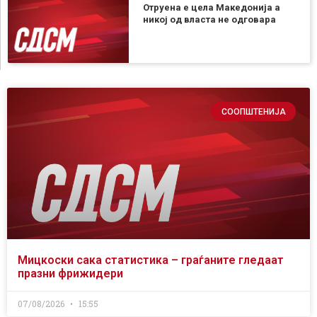
Отруена е цела Македонија а
никој од власта не одговара
СООПШТЕНИЈА
Мицкоски сака статистика – граѓаните гледаат
празни фрижидери
07/08/2026
15:55