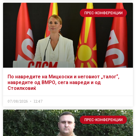
ПРЕС-КОНФЕРЕНЦИИ
По навредите на Мицкоски и неговиот „талог“,
навредите од ВМРО, сега навреди и од
Стоилковиќ
07/08/2026
12:47
ПРЕС-КОНФЕРЕНЦИИ