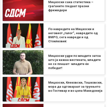
Мицкоски сака статистика –
граѓаните гледаат празни
фрижидери
По навредите на Мицкоски и
неговиот „талог“, навредите од
ВМРО, сега навреди и од
Стоилковиќ
Мицкоски удри по младите затоа
што ја кажаа вистината, младите
не се плашат- младите ќе
победат!
Мицкоски, Клековски, Тошковски,
мора да одговараат за труењето
во Гостивар и во цела Македонија