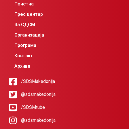
Почетна
Прес центар
За СДСМ
Организација
Програма
Контакт
Архива
/SDSMakedonija
@sdsmakedonija
/SDSMtube
@sdsmakedonija