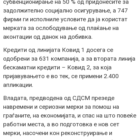
субвенционирање на 50 % од придонесите за
задолжително социјално осигурување, а 747
фирми ги исполниле условите да ја користат
мерката за ослободување од плаќање на
аконтации од данок на добивка.
Кредити од линијата Ковид 1 досега се
одобрени за 631 компанија, а за втората линија
бескаматни кредити – Ковид 2, за која
пријавувањето е во тек, се примени 2.400
апликации.
Владата, предводена од СДСМ презеде
навремени и сериозни мерки за помош на
граѓаните, на економијата, и спас на што повеќе
работни места, а во подготовка е нов сет
мерки, насочени кон реконструирање и