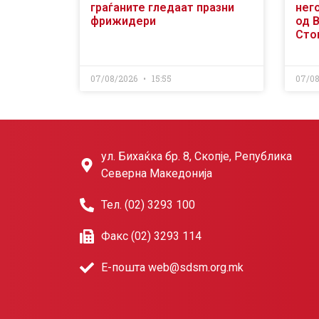
граѓаните гледаат празни
него
фрижидери
од 
Сто
07/08/2026
15:55
07/0
ул. Бихаќка бр. 8, Скопје, Република
Северна Македонија
Тел. (02) 3293 100
Факс (02) 3293 114
Е-пошта web@sdsm.org.mk