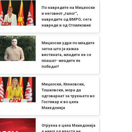
По навредите на Мицкоски
и неговиот „талог“,
навредите од ВМРО, сега
навреди и од Стоилковиќ
Мицкоски удри по младите
затоа што ја кажаа
вистината, младите не се
плашат- младите ќе
победат!
Мицкоски, Клековски,
Тошковски, мора да
одговараат за труењето во
Гостивар и во цела
Македонија
Отруена е цела Македонија
а никој од власта не