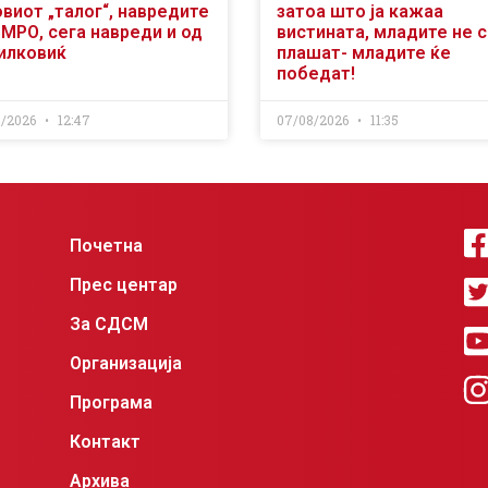
виот „талог“, навредите
затоа што ја кажаа
ВМРО, сега навреди и од
вистината, младите не 
илковиќ
плашат- младите ќе
победат!
8/2026
12:47
07/08/2026
11:35
Почетна
Прес центар
За СДСМ
Организација
Програма
Контакт
Архива