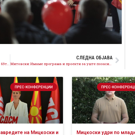
СЛЕДНА ОБЈАВА
Заев: Овде во Ранковце ќе бидат поставени дел од 69те ветерници на најголемата инвестиција на германската компанија ВПД
Митовски: Имаме програма и проекти за уште позасилен развој на Крива Паланка, граѓаните ќе го одберат Најдоброто
ПРЕС-КОНФЕРЕНЦИИ
ПРЕС-КОНФЕРЕНЦ
навредите на Мицкоски и
Мицкоски удри по млад