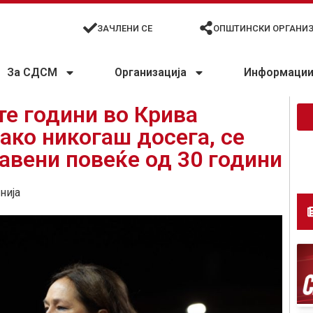
ЗАЧЛЕНИ СЕ
ОПШТИНСКИ ОРГАНИ
За СДСМ
Организација
Информации 
е години во Крива
ако никогаш досега, се
авени повеќе од 30 години
нија