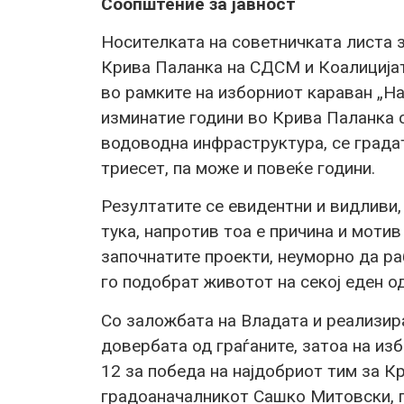
Соопштение за јавност
Носителката на советничката листа з
Крива Паланка на СДСМ и Коалиција
во рамките на изборниот караван „На
изминатие години во Крива Паланка с
водоводна инфраструктура, се града
триесет, па може и повеќе години.
Резултатите се евидентни и видливи,
тука, напротив тоа е причина и моти
започнатите проекти, неуморно да р
го подобрат животот на секој еден о
Со заложбата на Владата и реализир
довербата од граѓаните, затоа на изб
12 за победа на најдобриот тим за К
градоаначалникот Сашко Митовски, г