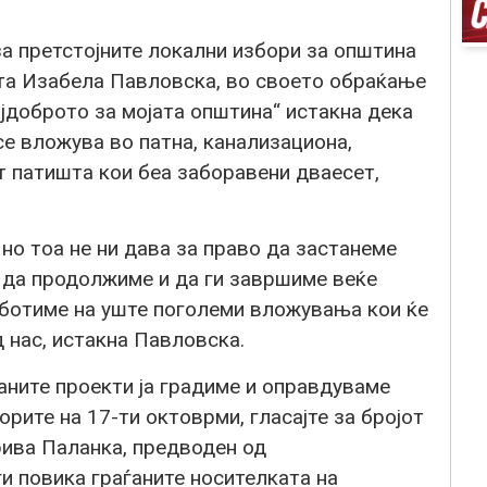
а претстојните локални избори за општина
та Изабела Павловска, во своето обраќање
јдоброто за мојата општина“ истакна дека
е вложува во патна, канализациона,
т патишта кои беа заборавени дваесет,
 но тоа не ни дава за право да застанеме
в да продолжиме и да ги завршиме веќе
аботиме на уште поголеми вложувања кои ќе
д нас, истакна Павловска.
аните проекти ја градиме и оправдуваме
орите на 17-ти октоврми, гласајте за бројот
рива Паланка, предводен од
и повика граѓаните носителката на