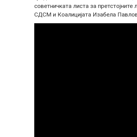
советничката листа за претстојните 
СДСМ и Коалицијата Изабела Павлов