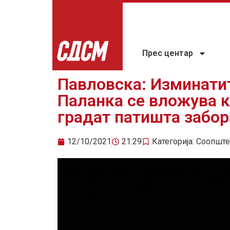
Прес центар
Павловска: Изминатит
Паланка се вложува к
градат патишта забор
12/10/2021
21:29
Категорија:
Соопште