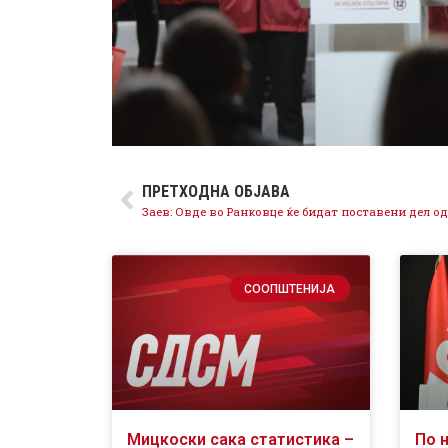
ПРЕТХОДНА ОБЈАВА
СООПШТЕНИЈА
Мицкоски сака статистика –
По 