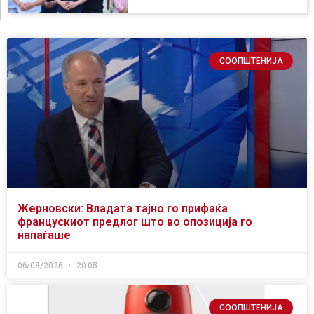
СООПШТЕНИЈА
Жерновски: Владата тајно го прифаќа
францускиот предлог што во опозиција го
напаѓаше
06/08/2026
20:05
СООПШТЕНИЈА