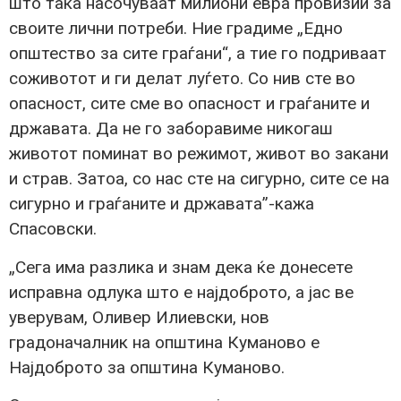
што така насочуваат милиони евра провизии за
своите лични потреби. Ние градиме „Едно
општество за сите граѓани“, a тие го подриваат
соживотот и ги делат луѓето. Со нив сте во
опасност, сите сме во опасност и граѓаните и
државата. Да не го заборавиме никогаш
животот поминат во режимот, живот во закани
и страв. Затоа, со нас сте на сигурно, сите се на
сигурно и граѓаните и државата”-кажа
Спасовски.
„Сега има разлика и знам дека ќе донесете
исправна одлука што е најдоброто, а јас ве
уверувам, Оливер Илиевски, нов
градоначалник на општина Куманово е
Најдоброто за општина Куманово.