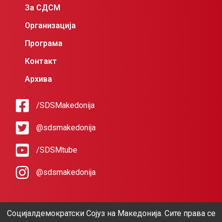
За СДСМ
Организација
Програма
Контакт
Архива
/SDSMakedonija
@sdsmakedonija
/SDSMtube
@sdsmakedonija
Социјалдемократски Сојуз на Македонија. Сите права се