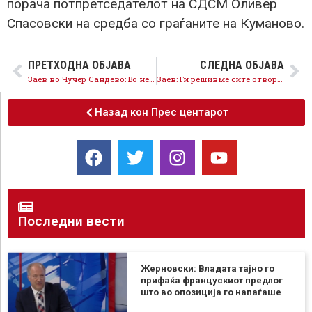
порача потпретседателот на СДСМ Оливер
Спасовски на средба со граѓаните на Куманово.
ПРЕТХОДНА ОБЈАВА
СЛЕДНА ОБЈАВА
Заев во Чучер Сандево: Во недела масовно да излеземе да ја потврдиме правилната насока на општините и државата
Заев: Ги решивме сите отворени прашања за да имаме повисок животен стандард, во недела да гласаме за број
Назад кон Прес центарот
Последни вести
Жерновски: Владата тајно го
прифаќа францускиот предлог
што во опозиција го напаѓаше