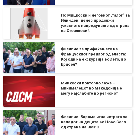
По Мицкоски и неговиот „талог“ за
Илинден, денес продолжи
ужасното навредување од страна
на Стоилковиќ
Филипче за прифаќањето на
Францускиот предлог од власта:
Кој оди на екскурзија во лето, во
Брисел?
Мицкоски повторно лаже –
минималецот во Македонија е
меѓу најслабите во регионот
Филипче: Бараме итна истрага за
нападот на децата во Ново Село
од страна на ВМРО