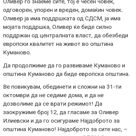
Оливер го знаеме сите, тој е чесен човек,
одговорен, упорен и вреден, домаќин човек.
Оливер ја има поддршката од СДСМ, ја има
мојата поддршка, Оливер ќе биде силно
поддржан од централната власт, да обезбеди
европски квалитет на живот во општина
Куманово.
Да продолжиме да го развиваме Куманово и
општина Куманово да биде европска општина.
Ве повикувам, обединети и сложни на 31-ти
октомври да не седиме дома, и да не
дозволиме да се врати режимот! Да
заокружиме број 12, да гласаме за Оливер
Илиевски и да го осигураме Најдоброто за
општина Куманово! Најдоброто за сите нас, –