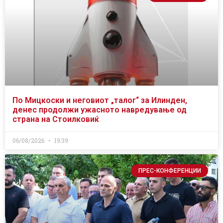
По Мицкоски и неговиот „талог“ за Илинден,
денес продолжи ужасното навредување од
страна на Стоилковиќ
06/08/2026
19:39
ПРЕС-КОНФЕРЕНЦИИ