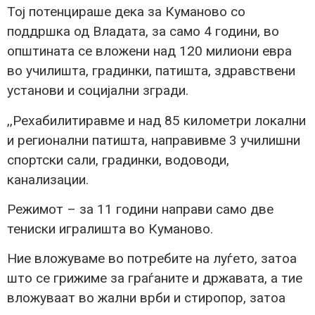
Тој потенцираше дека за Куманово со
поддршка од Владата, за само 4 години, во
општината се вложени над 120 милиони евра
во училишта, градинки, патишта, здравствени
установи и социјални згради.
,,Рехабилитиравме и над 85 километри локални
и регионални патишта, направивме 3 училишни
спортски сали, градинки, водоводи,
канализации.
Режимот – за 11 години направи само две
тениски игралишта во Куманово.
Ние вложуваме во потребите на луѓето, затоа
што се грижиме за граѓаните и државата, а тие
вложуваат во жални врби и стиропор, затоа