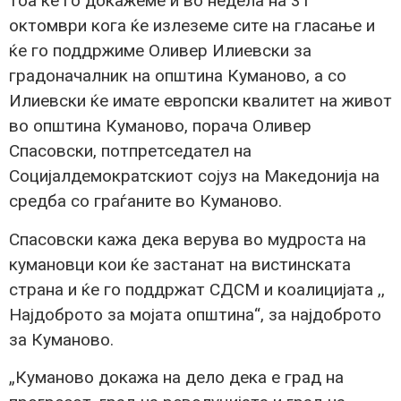
тоа ќе го докажеме и во недела на 31
октомври кога ќе излеземе сите на гласање и
ќе го поддржиме Оливер Илиевски за
градоначалник на општина Куманово, а со
Илиевски ќе имате европски квалитет на живот
во општина Куманово, порача Оливер
Спасовски, потпретседател на
Социјалдемократскиот сојуз на Македонија на
средба со граѓаните во Куманово.
Спасовски кажа дека верува во мудроста на
кумановци кои ќе застанат на вистинската
страна и ќе го поддржат СДСМ и коалицијата ,,
Најдоброто за мојата општина“, за најдоброто
за Куманово.
„Куманово докажа на дело дека е град на