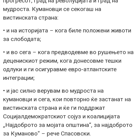
прогресот, град на револуцијата и град на
мудроста. Кумановци се секогаш на
вистинската страна:
• и на историјата – кога биле положени животи
за слободата;
• и во сега – кога предводевме во рушењето на
деценискиот режим, кога донесовме тешки
одлуки и ги осигуравме евро-атлантските
интеграции;
• и јас силно верувам во мудроста на
кумановци и сега, кои повторно ќе застанат на
вистинската страна и ќе ги поддржат
Социјалдемократскиот сојуз и коалицијата
„Најдоброто за мојата општина“, за најдоброто
за Куманово“ – рече Спасовски.