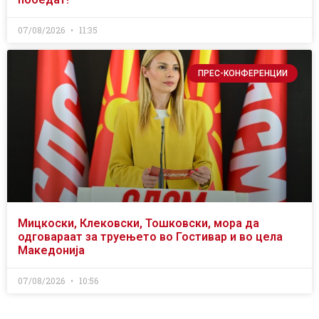
07/08/2026
11:35
ПРЕС-КОНФЕРЕНЦИИ
Мицкоски, Клековски, Тошковски, мора да
одговараат за труењето во Гостивар и во цела
Македонија
07/08/2026
10:56