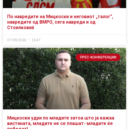
По навредите на Мицкоски и неговиот „талог“,
навредите од ВМРО, сега навреди и од
Стоилковиќ
07/08/2026
12:47
ПРЕС-КОНФЕРЕНЦИИ
Мицкоски удри по младите затоа што ја кажаа
вистината, младите не се плашат- младите ќе
победат!