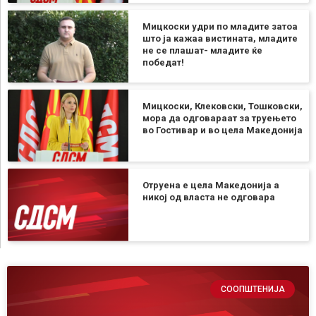
Мицкоски удри по младите затоа
што ја кажаа вистината, младите
не се плашат- младите ќе
победат!
Мицкоски, Клековски, Тошковски,
мора да одговараат за труењето
во Гостивар и во цела Македонија
Отруена е цела Македонија а
никој од власта не одговара
СООПШТЕНИЈА