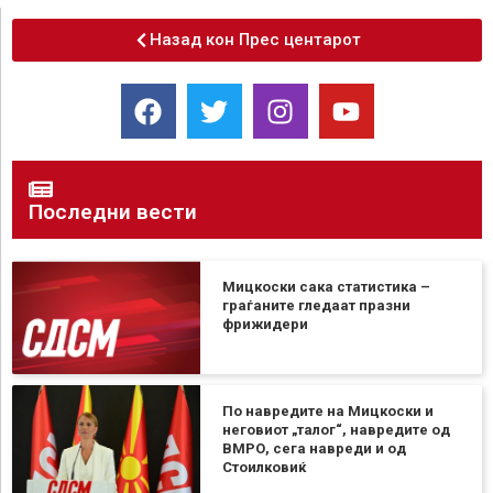
Назад кон Прес центарот
Последни вести
Мицкоски сака статистика –
граѓаните гледаат празни
фрижидери
По навредите на Мицкоски и
неговиот „талог“, навредите од
ВМРО, сега навреди и од
Стоилковиќ