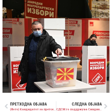
ПРЕТХОДНА ОБЈАВА
СЛЕДНА ОБЈАВА
(Фото) Кандидатот за претседател на СДСМ Јован Деспотовски гласаше на вонредните внатрепартиски избори на СДСМ во општина Карпош
СДСМ го поддржува Синдикатот и се бори за работничките права, недела станува неработен ден, минималната плата ќе расте и натаму