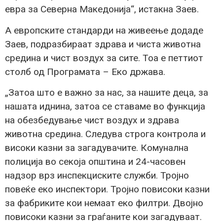
евра за Северна Македонија“, истакна Заев.
А европските стандарди на живеење додаде
Заев, подразбираат здрава и чиста животна
средина и чист воздух за сите. Тоа е петтиот
столб од Програмата – Еко држава.
„Затоа што е важно за нас, за нашите деца, за
нашата иднина, затоа се ставаме во функција
на обезбедување чист воздух и здрава
животна средина. Следува строга контрола и
високи казни за загадувачите. Комунална
полиција во секоја општина и 24-часовен
надзор врз инспекциските служби. Тројно
повеќе еко инспектори. Тројно повисоки казни
за фабриките кои немаат еко филтри. Двојно
повисоки казни за граѓаните кои загадуваат.