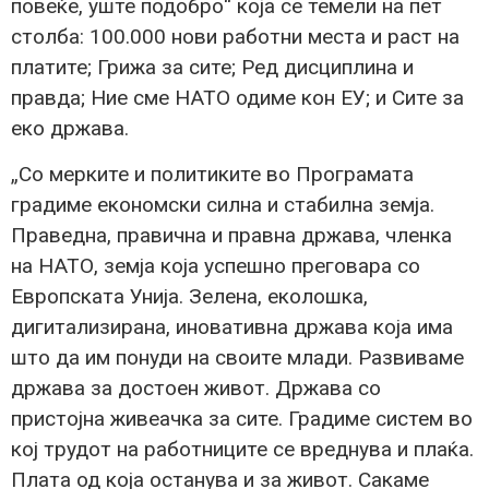
повеќе, уште подобро“ која се темели на пет
столба: 100.000 нови работни места и раст на
платите; Грижа за сите; Ред дисциплина и
правда; Ние сме НАТО одиме кон ЕУ; и Сите за
еко држава.
„Со мерките и политиките во Програмата
градиме економски силна и стабилна земја.
Праведна, правична и правна држава, членка
на НАТО, земја која успешно преговара со
Европската Унија. Зелена, еколошка,
дигитализирана, иновативна држава која има
што да им понуди на своите млади. Развиваме
држава за достоен живот. Држава со
пристојна живеачка за сите. Градиме систем во
кој трудот на работниците се вреднува и плаќа.
Плата од која останува и за живот. Сакаме