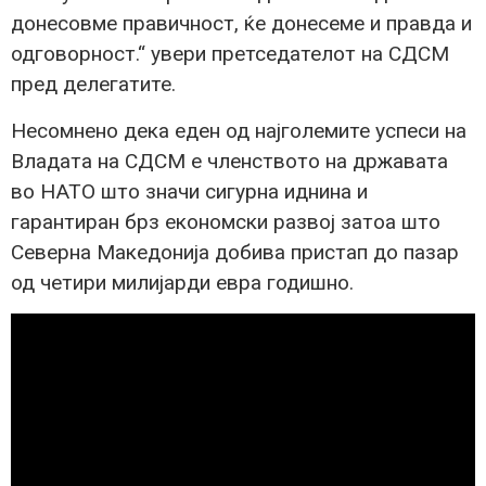
донесовме правичност, ќе донесеме и правда и
одговорност.“ увери претседателот на СДСМ
пред делегатите.
Несомнено дека еден од најголемите успеси на
Владата на СДСМ е членството на државата
во НАТО што значи сигурна иднина и
гарантиран брз економски развој затоа што
Северна Македонија добива пристап до пазар
од четири милијарди евра годишно.