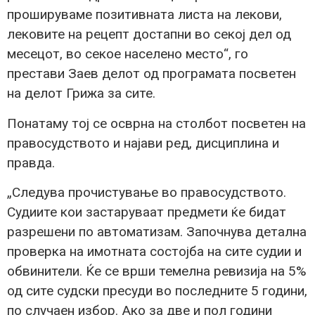
прошируваме позитивната листа на лекови,
лековите на рецепт достапни во секој дел од
месецот, во секое населено место“, го
престави Заев делот од програмата посветен
на делот Грижа за сите.
Понатаму тој се осврна на столбот посветен на
правосудството и најави ред, дисциплина и
правда.
„Следува прочистување во правосудството.
Судиите кои застаруваат предмети ќе бидат
разрешени по автоматизам. Започнува детална
проверка на имотната состојба на сите судии и
обвинители. Ќе се врши темелна ревизија на 5%
од сите судски пресуди во последните 5 години,
по случаен избор. Ако за две и пол години