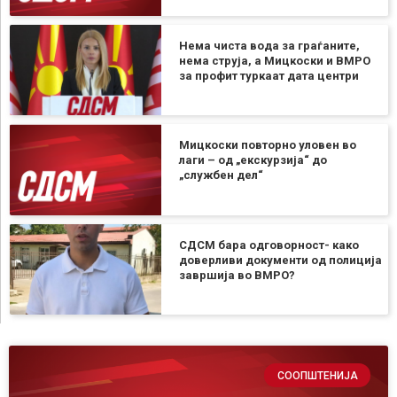
Нема чиста вода за граѓаните,
нема струја, а Мицкоски и ВМРО
за профит туркаат дата центри
Мицкоски повторно уловен во
лаги – од „екскурзија“ до
„службен дел“
СДСМ бара одговорност- како
доверливи документи од полиција
завршија во ВМРО?
СООПШТЕНИЈА