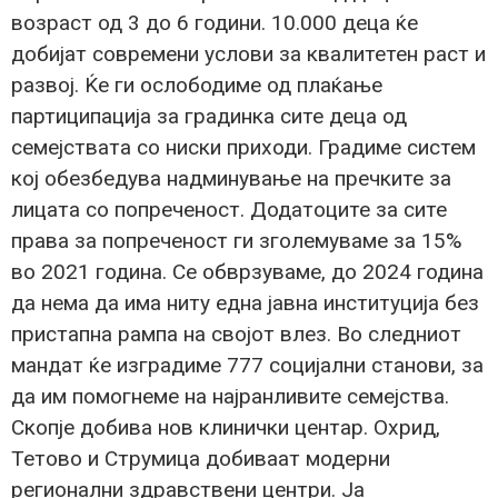
возраст од 3 до 6 години. 10.000 деца ќе
добијат современи услови за квалитетен раст и
развој. Ќе ги ослободиме од плаќање
партиципација за градинка сите деца од
семејствата со ниски приходи. Градиме систем
кој обезбедува надминување на пречките за
лицата со попреченост. Додатоците за сите
права за попреченост ги зголемуваме за 15%
во 2021 година. Се обврзуваме, до 2024 година
да нема да има ниту една јавна институција без
пристапна рампа на својот влез. Во следниот
мандат ќе изградиме 777 социјални станови, за
да им помогнеме на најранливите семејства.
Скопје добива нов клинички центар. Охрид,
Тетово и Струмица добиваат модерни
регионални здравствени центри. Ја