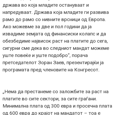
држава во која младите остануваат и
напредуваат. Држава која младите ги развива
рамо до рамо со нивните врсници од Европа.
Ако можевме за две и пол години да ја
извадиме земјата од финансиски колапс и да
обезбедиме највисок раст на платите до сега,
сигурни сме дека во следниот мандат можеме
уште повеќе и уште подобро“, порача
претседателот Зоран Заев, презентирајќи ја
програмата пред членовите на Конгресот.
„Нема да престанеме со заложбите за раст на
платите во сите сектори, за сите граѓани.
Минимална плата од 300 евра и просечна плата
од 600 евра до крајот на мандатот – тоа е