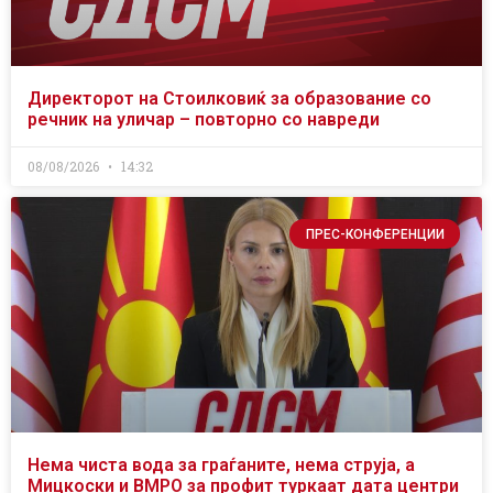
Директорот на Стоилковиќ за образование со
речник на уличар – повторно со навреди
08/08/2026
14:32
ПРЕС-КОНФЕРЕНЦИИ
Нема чиста вода за граѓаните, нема струја, а
Мицкоски и ВМРО за профит туркаат дата центри