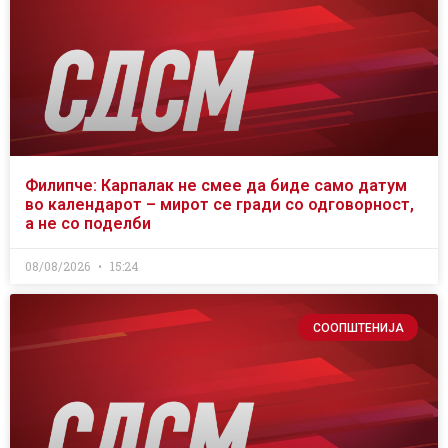
Филипче: Карпалак не смее да биде само датум
во календарот – мирот се гради со одговорност,
а не со поделби
08/08/2026
15:24
СООПШТЕНИЈА