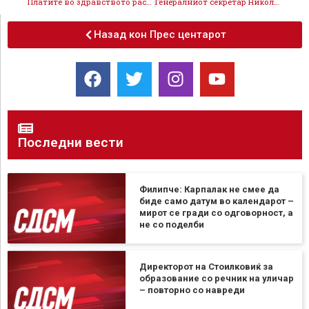
Платите во здравството растат, не може Мицкоски кој ја зголеми цената на струјата за 100% да донесе поголеми плати на лекарите
Генералниот секретар Николовски: Со изборот на кандидатите и програмската понуда СДСМ воведе нови стандарди, во интерес на граѓаните
Назад кон Прес центарот
Последни вести
Филипче: Карпалак не смее да
биде само датум во календарот –
мирот се гради со одговорност, а
не со поделби
Директорот на Стоилковиќ за
образование со речник на уличар
– повторно со навреди