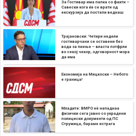
За Гостивар има папка со факти –
Савески кога ќе се врати од
екскурзија да постапи веднаш
Трајановски: Четири недели
гостиварчани се оставени без
вода за пиење – власта потфрли
во секој чекор, одговорност мора
да има
Економија на Мицкоски – Небото
е граница!
Младите: ВМРО нè нападнаа
физички сега јавно со украдени
полициски документи од ПС
Струмица, бараме истрага