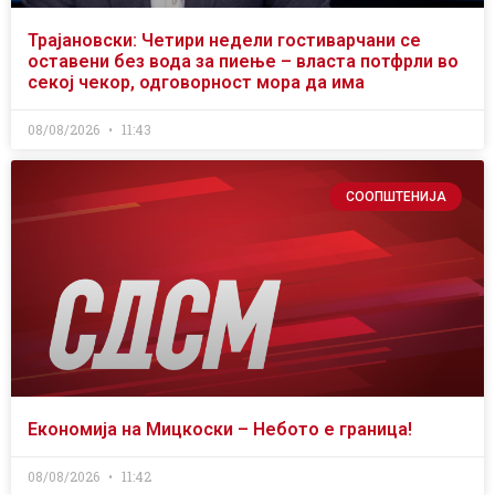
Трајановски: Четири недели гостиварчани се
оставени без вода за пиење – власта потфрли во
секој чекор, одговорност мора да има
08/08/2026
11:43
СООПШТЕНИЈА
Економија на Мицкоски – Небото е граница!
08/08/2026
11:42