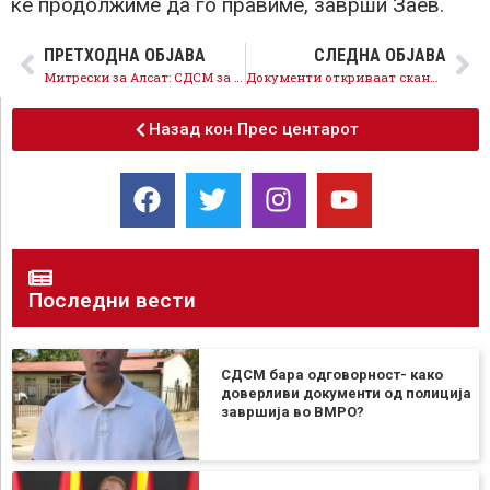
ќе продолжиме да го правиме, заврши Заев.
ПРЕТХОДНА ОБЈАВА
СЛЕДНА ОБЈАВА
Митрески за Алсат: СДСМ за две и пол години ја зголеми просечната плата за над 3.000 денари а минималната за 5.500 денари
Документи откриваат скандал, како Мицкоски криминално испумпувал пари од ЕЛЕМ за луѓе од ВМРО ДПМНЕ
Назад кон Прес центарот
Последни вести
СДСМ бара одговорност- како
доверливи документи од полиција
завршија во ВМРО?