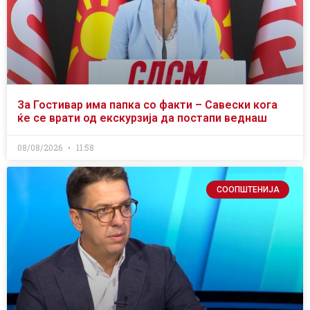
За Гостивар има папка со факти – Савески кога
ќе се врати од екскурзија да постапи веднаш
08/08/2026
11:58
СООПШТЕНИЈА