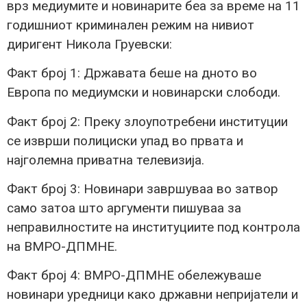
врз медиумите и новинарите беа за време на 11
годишниот криминален режим на нивиот
диригент Никола Груевски:
Факт број 1: Државата беше на дното во
Европа по медиумски и новинарски слободи.
Факт број 2: Преку злоупотребени институции
се изврши полициски упад во првата и
најголемна приватна телевизија.
Факт број 3: Новинари завршуваа во затвор
само затоа што аргументи пишуваа за
неправилностите на институциите под контрола
на ВМРО-ДПМНЕ.
Факт број 4: ВМРО-ДПМНЕ обележуваше
новинари уредници како државни непријатели и