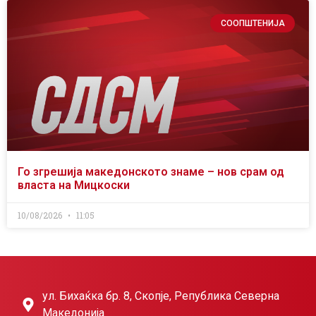
СООПШТЕНИЈА
Го згрешија македонското знаме – нов срам од
власта на Мицкоски
10/08/2026
11:05
ул. Бихаќка бр. 8, Скопје, Република Северна
Македонија