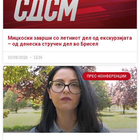
Мицкоски заврши со летниот дел од екскурзијата
– од денеска стручен дел во Брисел
10/08/2026
12:36
ПРЕС-КОНФЕРЕНЦИИ