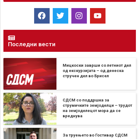
Последни вести
Мицкоски заврши со летниот дел
од екскурзијата – од денеска
стручен дел во Брисел
СДСМ со поддршка за
струмичките земјоделци – трудот
на земјоделецот мора да се
вреднува
За труењето во Гостивар СДСМ