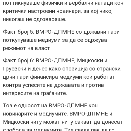
поттикнуваше физички и вербални напади кон
критички настроени новинари, за кој никој
никогаш не одговараше.
Факт број 5: ВМРО-ДПМНЕ со државни пари
поткупуваше медиуми за да се одржува
режимот на власт
Факт број 6: ВМРО-ДПМНЕ, Мицкоски и
Груевски и денес како опозиција со странски,
црни пари финансира медиуми кои работат
контра успесите на државата и против
интересите на граѓаните.
Тоа е односот на ВМРО-ДПМНЕ кон
новинарите и медиумите. ВМРО-ДПМНЕ и
Мицкоски ниту можат ниту сакаат да донесат
слобода за медиумите. Тие сакаа пак да го