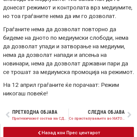
донесат режимот и контролата врз медиумите,
но тоа граѓаните нема да им го дозволат.
Граѓаните нема да дозволат повторно да
бидеме на дното по медиумски слободи, нема
да дозволат упади и затворање на медиуми,
нема да дозволат напади и апсења на
новинари, нема да дозволат државни пари да
се трошат за медиумска промоција на режимот.
На 12 април граѓаните ќе порачаат: Режим
никогаш повеќе!
ПРЕТХОДНА ОБЈАВА
СЛЕДНА ОБЈАВА
Пратеничкиот состав на СДСМ во Собранието донесе историски одлуки, затвори децениски прашања и ги отвори европските перспективи на државата
Со пристапувањето во НАТО стануваме дел од пазар на 1 милијарда потрошувачи, обезбедивме повеќе пари за компаниите и силна економија,
Назад кон Прес центарот