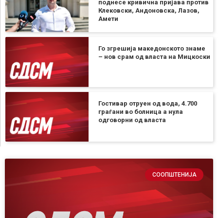
поднесе кривична пријава против
Клековски, Андоновска, Лазов,
Амети
Го згрешија македонското знаме
– нов срам од власта на Мицкоски
Гостивар отруен од вода, 4.700
граѓани во болница а нула
одговорни од власта
СООПШТЕНИЈА