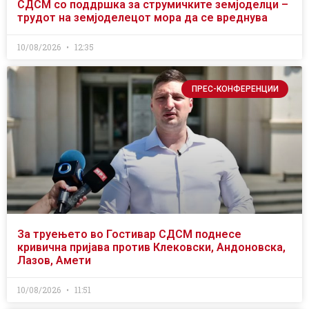
СДСМ со поддршка за струмичките земјоделци –
трудот на земјоделецот мора да се вреднува
10/08/2026
12:35
ПРЕС-КОНФЕРЕНЦИИ
За труењето во Гостивар СДСМ поднесе
кривична пријава против Клековски, Андоновска,
Лазов, Амети
10/08/2026
11:51