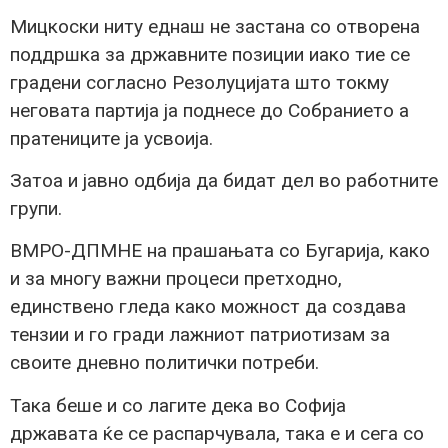
Мицкоски ниту еднаш не застана со отворена
поддршка за државните позиции иако тие се
градени согласно Резолуцијата што токму
неговата партија ја поднесе до Собранието а
пратениците ја усвоија.
Затоа и јавно одбија да бидат дел во работните
групи.
ВМРО-ДПМНЕ на прашањата со Бугарија, како
и за многу важни процеси претходно,
единствено гледа како можност да создава
тензии и го гради лажниот патриотизам за
своите дневно политички потреби.
Така беше и со лагите дека во Софија
државата ќе се распарчувала, така е и сега со