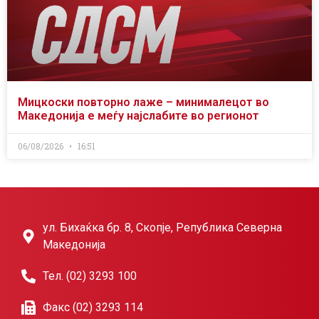
Мицкоски повторно лаже – минималецот во
Македонија е меѓу најслабите во регионот
06/08/2026
16:51
ул. Бихаќка бр. 8, Скопје, Република Северна
Македонија
Тел. (02) 3293 100
Факс (02) 3293 114