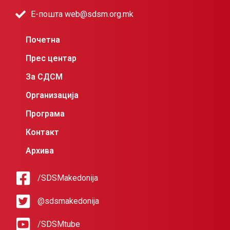
Е-пошта web@sdsm.org.mk
Почетна
Прес центар
За СДСМ
Организација
Програма
Контакт
Архива
/SDSMakedonija
@sdsmakedonija
/SDSMtube