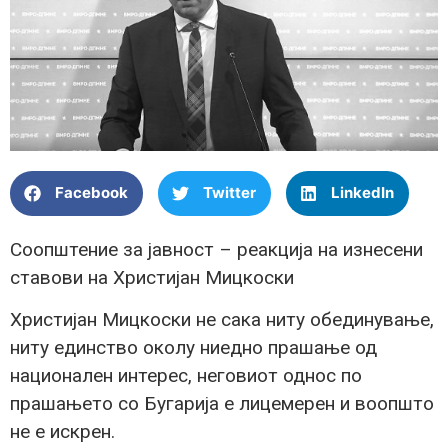
Facebook
Twitter
LinkedIn
Соопштение за јавност – реакција на изнесени
ставови на Христијан Мицкоски
Христијан Мицкоски не сака ниту обединување,
ниту единство околу ниедно прашање од
национален интерес, неговиот однос по
прашањето со Бугарија е лицемерен и воопшто
не е искрен.