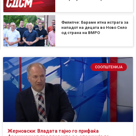
Филипче: Бараме итна истрага за
нападот на децата во Ново Село
од страна на ВМРО
СООПШТЕНИЈА
Жерновски: Владата тајно го прифаќа