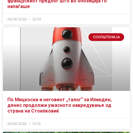
францускиот предлог што во опозиција го
напаѓаше
06/08/2026
20:05
СООПШТЕНИЈА
По Мицкоски и неговиот „талог“ за Илинден,
денес продолжи ужасното навредување од
страна на Стоилковиќ
06/08/2026
19:39