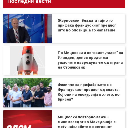
Последни вести
Жерновски: Владата тајно го
прифаќа францускиот предлог
што во опозиција го напаѓаше
По Мицкоски и неговиот „талог“ за
Илинден, денес продолжи
ужасното навредување од страна
на Стоилковиќ
Филипче за прифаќањето на
Францускиот предлог од власта:
Кој оди на екскурзија во лето, во
Брисел?
Мицкоски повторно лаже –
минималецот во Македонија е
меѓу најслабите во регионот