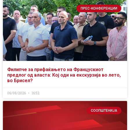
ПРЕС-КОНФЕРЕНЦИИ
Филипче за прифаќањето на Францускиот
предлог од власта: Кој оди на екскурзија во лето,
во Брисел?
06/08/2026
16:52
СООПШТЕНИЈА