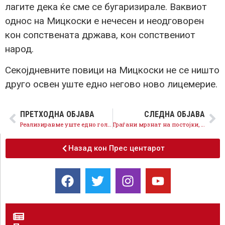
лагите дека ќе сме се бугаризирале. Ваквиот
однос на Мицкоски е нечесен и неодговорен
кон сопствената држава, кон сопствениот
народ.
Секојдневните повици на Мицкоски не се ништо
друго освен уште едно негово ново лицемерие.
ПРЕТХОДНА ОБЈАВА
СЛЕДНА ОБЈАВА
Реализиравме уште едно големо ветување, минималната плата ја зголемуваме на 18.000 денари
Граѓани мрзнат на постојки, цели населби отсечени, крах на јавниот превоз во Скопје, Арсовска не знае да менаџира
Назад кон Прес центарот