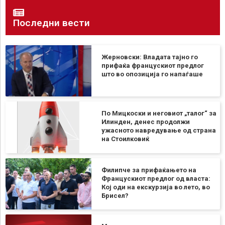
Последни вести
Жерновски: Владата тајно го
прифаќа францускиот предлог
што во опозиција го напаѓаше
По Мицкоски и неговиот „талог“ за
Илинден, денес продолжи
ужасното навредување од страна
на Стоилковиќ
Филипче за прифаќањето на
Францускиот предлог од власта:
Кој оди на екскурзија во лето, во
Брисел?