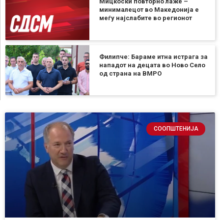
Мицкоски повторно лаже –
минималецот во Македонија е
меѓу најслабите во регионот
Филипче: Бараме итна истрага за
нападот на децата во Ново Село
од страна на ВМРО
СООПШТЕНИЈА