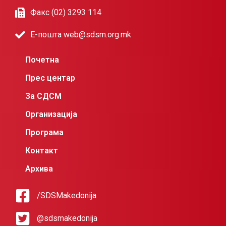
Факс (02) 3293 114
Е-пошта web@sdsm.org.mk
Почетна
Прес центар
За СДСМ
Организација
Програма
Контакт
Архива
/SDSMakedonija
@sdsmakedonija