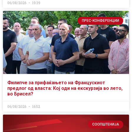
06/08/2026
19:39
ПРЕС-КОНФЕРЕНЦИИ
Филипче за прифаќањето на Францускиот
предлог од власта: Кој оди на екскурзија во лето,
во Брисел?
06/08/2026
16:52
СООПШТЕНИЈА