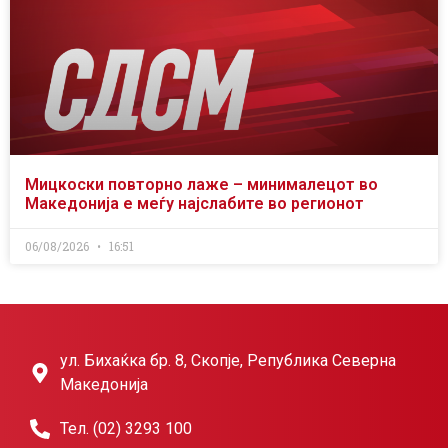
Мицкоски повторно лаже – минималецот во
Македонија е меѓу најслабите во регионот
06/08/2026
16:51
ул. Бихаќка бр. 8, Скопје, Република Северна
Македонија
Тел. (02) 3293 100