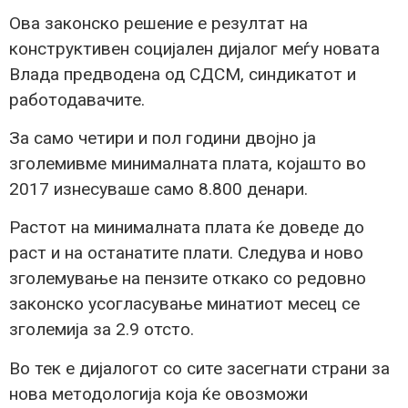
Ова законско решение е резултат на
конструктивен социјален дијалог меѓу новата
Влада предводена од СДСМ, синдикатот и
работодавачите.
За само четири и пол години двојно ја
зголемивме минималната плата, којашто во
2017 изнесуваше само 8.800 денари.
Растот на минималната плата ќе доведе до
раст и на останатите плати. Следува и ново
зголемување на пензите откако со редовно
законско усогласување минатиот месец се
зголемија за 2.9 отсто.
Во тек е дијалогот со сите засегнати страни за
нова методологија која ќе овозможи