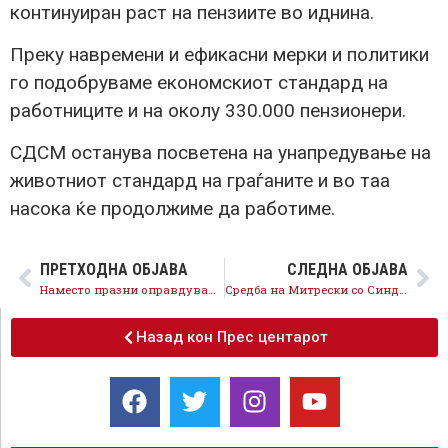
континуиран раст на пензиите во иднина.
Преку навремени и ефикасни мерки и политики
го подобруваме економскиот стандард на
работниците и на околу 330.000 пензионери.
СДСМ останува посветена на унапредување на
животниот стандард на граѓаните и во таа
насока ќе продолжиме да работиме.
ПРЕТХОДНА ОБЈАВА
СЛЕДНА ОБЈАВА
Наместо празни оправдувања, Арсовска да го продолжи проектот Универзална сала
Средба на Митрески со Синдикатот: Недозволиво е ВМРО-ДПМНЕ да блокира повисоки плати за просветните работници
Назад кон Прес центарот