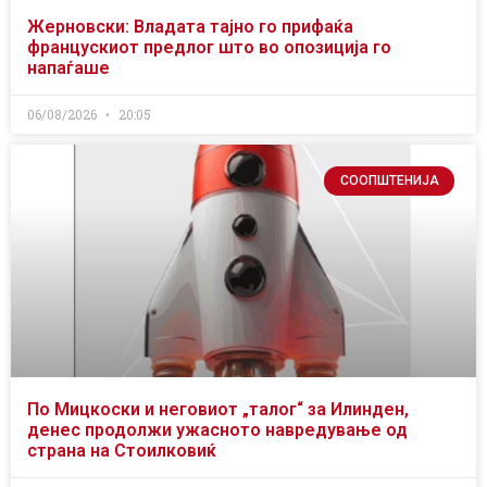
Жерновски: Владата тајно го прифаќа
францускиот предлог што во опозиција го
напаѓаше
06/08/2026
20:05
СООПШТЕНИЈА
По Мицкоски и неговиот „талог“ за Илинден,
денес продолжи ужасното навредување од
страна на Стоилковиќ