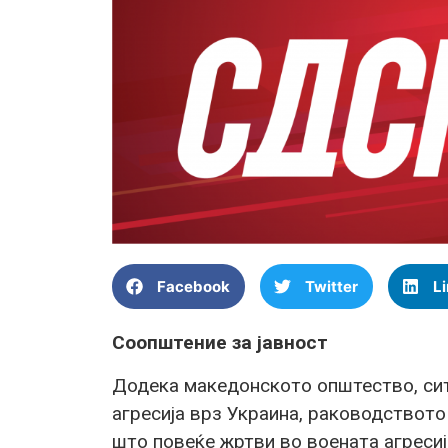
Facebook
Twitter
L
Соопштение за јавност
Додека македонското општество, сите
агресија врз Украина, раководството
што повеќе жртви во воената агресиј