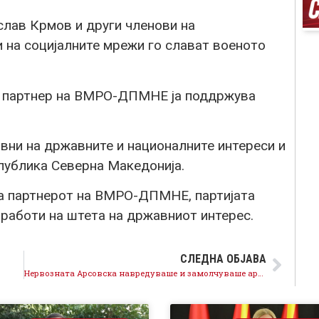
лав Крмов и други членови на
и на социјалните мрежи го слават военото
т партнер на ВМРО-ДПМНЕ ја поддржува
вни на државните и националните интереси и
публика Северна Македонија.
ка партнерот на ВМРО-ДПМНЕ, партијата
 работи на штета на државниот интерес.
СЛЕДНА ОБЈАВА
Нервозната Арсовска навредуваше и замолчуваше архитекти откако тие ги разобличија сите нејзините лаги