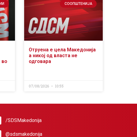
ИИ
СООПШТЕНИЈА
Отруена е цела Македонија
а никој од власта не
 во
одговара
07/08/2026
10:55
/SDSMakedonija
@sdsmakedonija