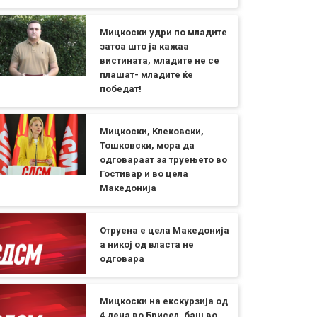
Мицкоски удри по младите
затоа што ја кажаа
вистината, младите не се
плашат- младите ќе
победат!
Мицкоски, Клековски,
Тошковски, мора да
одговараат за труењето во
Гостивар и во цела
Македонија
Отруена е цела Македонија
а никој од власта не
одговара
Мицкоски на екскурзија од
4 дена во Брисел, баш во