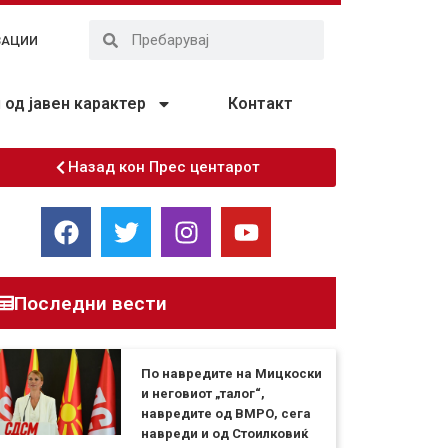
ЗАЦИИ
од јавен карактер
Контакт
Назад кон Прес центарот
Последни вести
По навредите на Мицкоски
и неговиот „талог“,
навредите од ВМРО, сега
навреди и од Стоилковиќ