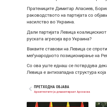
Пратениците Димитар Апасиев, Борис
раководството на партијата со објав
насилство во Украина.
Дали партијата Левица коалицискио
руската агресија врз Украина?
Ваквите ставови на Левица се спроти
меѓународното позиционирање на Ре
Со ова уште еднаш се потврдува де
Левица е антизападна структура која
ПРЕТХОДНА ОБЈАВА
Архитектите ја демантираат Арсовска