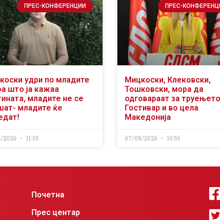
ПРЕС-КОНФЕРЕНЦИИ
ПРЕС-КОНФЕРЕНЦ
коски удри по младите
Мицкоски, Клековски,
оа што ја кажаа
Тошковски, мора да
тината, младите не се
одговараат за труењето
шат- младите ќе
Гостивар и во цела
едат!
Македонија
8/2026
11:35
07/08/2026
10:56
Почетна
Прес центар