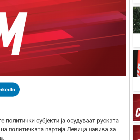
inkedIn
 политички субјекти ја осудуваат руската
 на политичката партија Левица навива за
а.