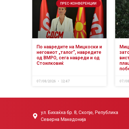
ПРЕС-КОНФЕРЕНЦИИ
По навредите на Мицкоски и
Миц
неговиот „талог“, навредите
зат
од ВМРО, сега навреди и од
вис
Стоилковиќ
пла
поб
07/08/2026
12:47
07/0
ул. Бихаќка бр. 8, Скопје, Република
Северна Македонија