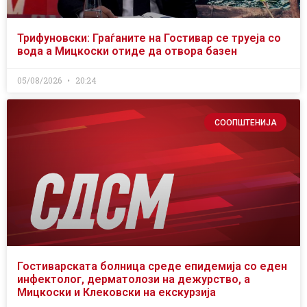
Трифуновски: Граѓаните на Гостивар се труеја со
вода а Мицкоски отиде да отвора базен
05/08/2026
20:24
СООПШТЕНИЈА
Гостиварската болница среде епидемија со еден
инфектолог, дерматолози на дежурство, а
Мицкоски и Клековски на екскурзија