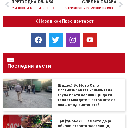
ПРЕТХОДНА ОБЈАВА
СЛЕДНА ОБЈАВА
Мицкоски молчи за договорите на Орце Ѓорѓиевски и 100.000 евра за партиски вработувања
Антикризните мерки на Владата даваат резултат, цените на горивата во Северна Македонија се најниски во регионот
Назад кон Прес центарот
Последни вести
(Видео) Во Ново Село
Организираната криминална
група прати насилници да ги
тепаат младите – затоа што се
плашат од вистината!
Трифуновски: Наместо да ја
обнови старата железница,