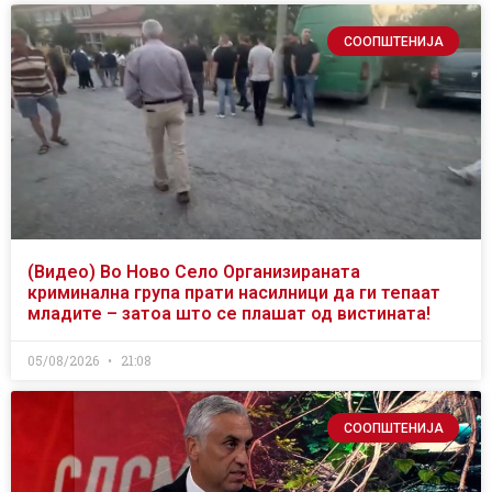
СООПШТЕНИЈА
(Видео) Во Ново Село Организираната
криминална група прати насилници да ги тепаат
младите – затоа што се плашат од вистината!
05/08/2026
21:08
СООПШТЕНИЈА