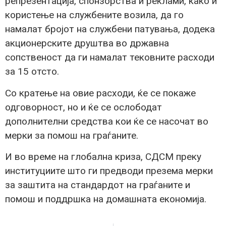
репрезентација, спонзорства и реклами, како и
користење на службените возила, да го
намалат бројот на службени патувања, додека
акционерските друштва во државна
сопственост да ги намалат тековните расходи
за 15 отсто.
Со кратење на овие расходи, ќе се покаже
одговорност, но и ќе се ослободат
дополнителни средства кои ќе се насочат во
мерки за помош на граѓаните.
И во време на глобална криза, СДСМ преку
институциите што ги предводи презема мерки
за заштита на стандардот на граѓаните и
помош и поддршка на домашната економија.