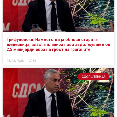
Трифуновски: Наместо да ја обнови старата
железница, власта планира ново задолжување од
2,5 милијарди евра на грбот на граѓаните
05/08/2026
20:56
СООПШТЕНИЈА