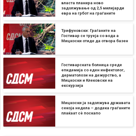
власта планира ново
задолжување од 2,5 милијарди
евра на грбот на граѓаните
Трифуновски: Граѓаните на
Гостивар се труеја со вода а
Мицкоски отиде да отвора базен
Гостиварската болница среде
епидемија со еден инфектолог,
дерматолози на дежурство, а
Мицкоски и Клековски на
екскурзија
Мицкоски ја задолжува државата
секоја недела – додека граѓаните
плаќаат сѐ поскапо