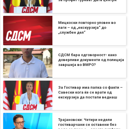
Мицкоски повторно уловен во
лаги – од „екскурзија“ до
„службен дел“
СДСМ бара одговорност- како
доверливи документи од полиција
завршија во ВМРО?
За Гостивар има папка со факти –
Савески кога ќе се врати од
екскурзија да постапи веднаш
Трајановски: Четири недели
гостиварчани се оставени без