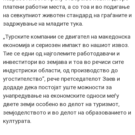
платени работни места, а со тоа и во подигање
на севкупниот животен стандард на граѓаните и
задржување на младите тука.
„Турските компании се двигател на македонска
економија и сериозен импакт во нашиот извоз.
Тие се едни од најголемите работодавачи и
инвеститори во земјава и тоа во речиси сите
индустриски области, од производство до
угостителство“, рече претседателот Заев и
додаде дека постојат уште можности за
унапредување на економските односи меѓу
двете земји особено во делот на туризмот,
земјоделството и во делот на образованието и
културата.