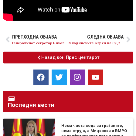
ПРЕТХОДНА ОБЈАВА
СЛЕДНА ОБЈАВА
Генералниот секретар Николовски: Сите професионалци да ја искористат можноста за самокандидирање на пратеничките листи на СДСМ
Mладинските мерки на СДСМ поттикнуваат иновативност и обезбедуваат финансиска поддршка за успех на младите дома
Назад кон Прес центарот
Последни вести
Нема чиста вода за граѓаните,
нема струја, а Мицкоски и ВМРО
за профит туркаат дата центри