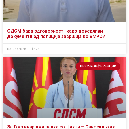
СДСМ бара одговорност- како доверливи
документи од полиција завршија во ВМРО?
08/08/2026
12:28
ПРЕС-КОНФЕРЕНЦИИ
За Гостивар има папка со факти – Савески кога