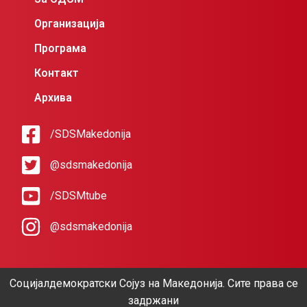
Организација
Програма
Контакт
Архива
/SDSMakedonija
@sdsmakedonija
/SDSMtube
@sdsmakedonija
Социјалдемократски Сојуз на Македонија. Сите права се
задржани