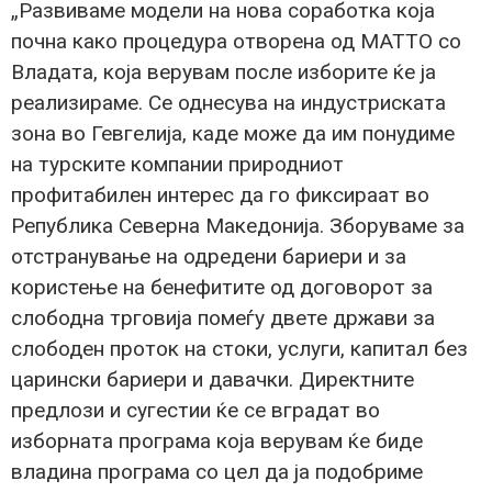
„Развиваме модели на нова соработка која
почна како процедура отворена од МАТТО со
Владата, која верувам после изборите ќе ја
реализираме. Се однесува на индустриската
зона во Гевгелија, каде може да им понудиме
на турските компании природниот
профитабилен интерес да го фиксираат во
Република Северна Македонија. Зборуваме за
отстранување на одредени бариери и за
користење на бенефитите од договорот за
слободна трговија помеѓу двете држави за
слободен проток на стоки, услуги, капитал без
царински бариери и давачки. Директните
предлози и сугестии ќе се вградат во
изборната програма која верувам ќе биде
владина програма со цел да ја подобриме