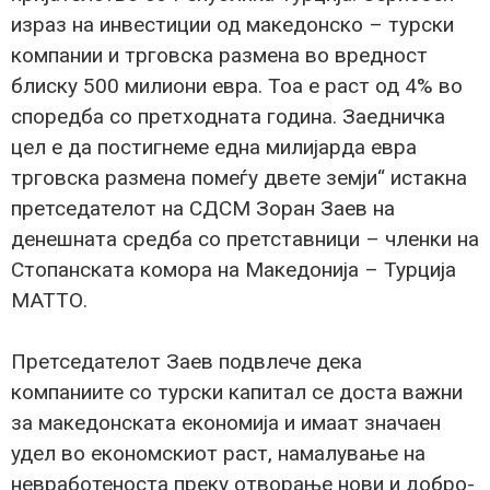
израз на инвестиции од македонско – турски
компании и трговска размена во вредност
блиску 500 милиони евра. Тоа е раст од 4% во
споредба со претходната година. Заедничка
цел е да постигнеме една милијарда евра
трговска размена помеѓу двете земји“ истакна
претседателот на СДСМ Зоран Заев на
денешната средба со претставници – членки на
Стопанската комора на Македонија – Турција
МАТТО.
Претседателот Заев подвлече дека
компаниите со турски капитал се доста важни
за македонската економија и имаат значаен
удел во економскиот раст, намалување на
невработеноста преку отворање нови и добро-