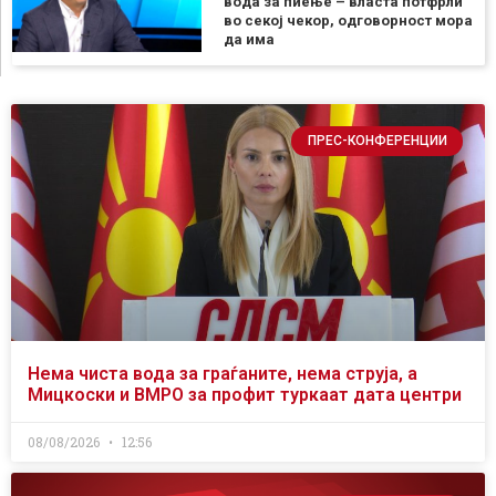
вода за пиење – власта потфрли
во секој чекор, одговорност мора
да има
ПРЕС-КОНФЕРЕНЦИИ
Нема чиста вода за граѓаните, нема струја, а
Мицкоски и ВМРО за профит туркаат дата центри
08/08/2026
12:56