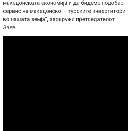
македонската економија и да бидеме подобар
сервис на македонско – турските инвеститори
во нашата земја“, заокружи претседателот
Заев