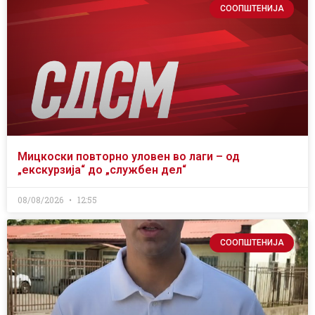
СООПШТЕНИЈА
Мицкоски повторно уловен во лаги – од
„екскурзија“ до „службен дел“
08/08/2026
12:55
СООПШТЕНИЈА