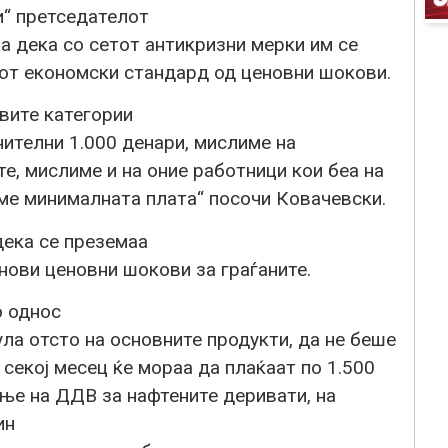
и“ претседателот
 дека со сетот антикризни мерки им се
иот економски стандард од ценовни шокови.
вите категории
ителни 1.000 денари, мислиме на
те, мислиме и на оние работници кои беа на
вме минималната плата“ посочи Ковачевски.
ека се преземаа
 нови ценовни шокови за граѓаните.
о однос
ла отсто на основните продукти, да не беше
 секој месец ќе мораа да плаќаат по 1.500
ње на ДДВ за нафтените деривати, на
ин