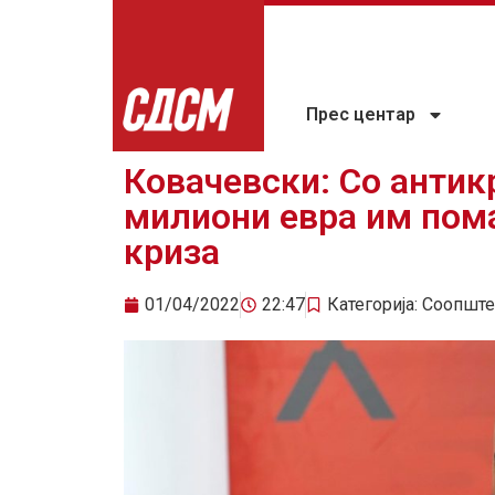
Прес центар
Ковачевски: Со антик
милиони евра им пома
криза
01/04/2022
22:47
Категорија:
Соопште