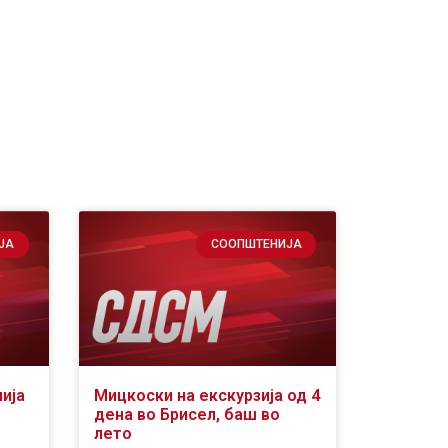
ЈА
СООПШТЕНИЈА
ија
Мицкоски на екскурзија од 4
дена во Брисел, баш во
лето