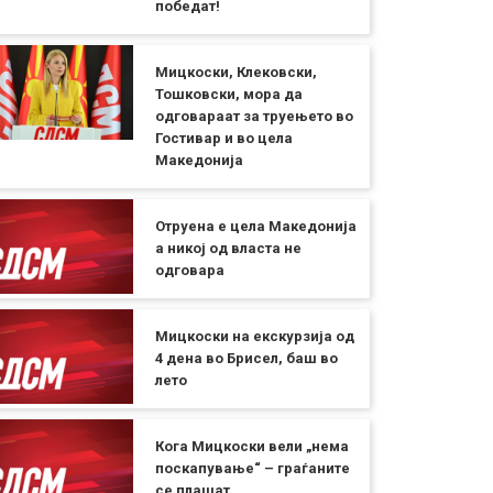
победат!
Мицкоски, Клековски,
Тошковски, мора да
одговараат за труењето во
Гостивар и во цела
Македонија
Отруена е цела Македонија
а никој од власта не
одговара
Мицкоски на екскурзија од
4 дена во Брисел, баш во
лето
Кога Мицкоски вели „нема
поскапување“ – граѓаните
се плашат