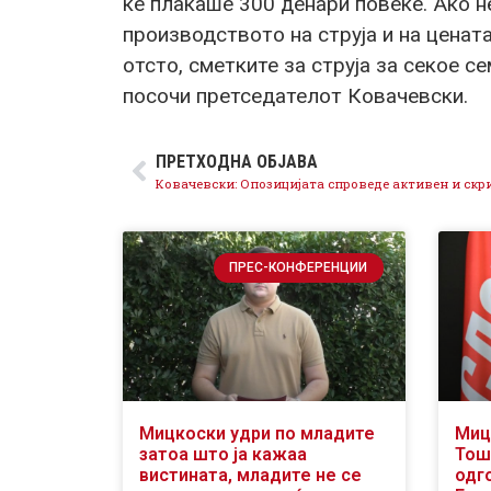
ќе плаќаше 300 денари повеќе. Ако 
производството на струја и на цената
отсто, сметките за струја за секое с
посочи претседателот Ковачевски.
ПРЕТХОДНА ОБЈАВА
ПРЕС-КОНФЕРЕНЦИИ
Мицкоски удри по младите
Миц
затоа што ја кажаа
Тош
вистината, младите не се
одг