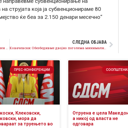
не направевме субвенционирање на
 на струјата која ја субвенционираме 80
емејство ќе беа за 2.150 денари месечно“
СЛЕДНА ОБЈАВА
Ковачевски: Опозицијата спроведе активен и скриен бојкот на пописот
Ковачевски: Обезбедивме двојно поголема минимална плата и рекорден раст на пензиите
ПРЕС-КОНФЕРЕНЦИИ
СООПШТЕНИ
коски, Клековски,
Отруена е цела Македон
ковски, мора да
а никој од власта не
овараат за труењето во
одговара