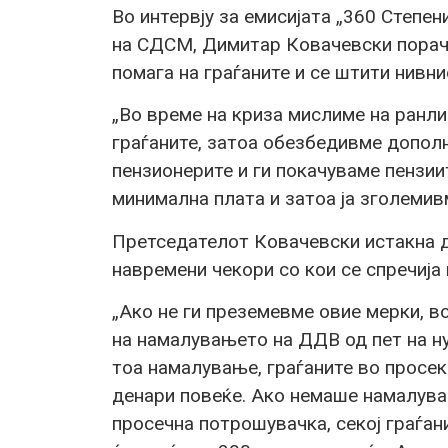
Во интервју за емисијата „360 Степен
на СДСМ, Димитар Ковачевски порача
помага на граѓаните и се штити нивн
„Во време на криза мислиме на ранли
граѓаните, затоа обезбедивме дополн
пензионерите и ги покачуваме пензии
минимална плата и затоа ја зголеми
Претседателот Ковачевски истакна д
навремени чекори со кои се спречија
„Ако не ги преземевме овие мерки, в
на намалувањето на ДДВ од пет на ну
тоа намалување, граѓаните во просек
денари повеќе. Ако немаше намалува
просечна потрошувачка, секој граѓан