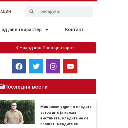
ЗАЦИИ
од јавен карактер
Контакт
Назад кон Прес центарот
Последни вести
Мицкоски удри по младите
затоа што ја кажаа
вистината, младите не се
плашат- младите ќе