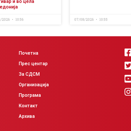
ивар и во цела
едонија
8/2026
10:56
07/08/2026
10:55
Почетна
Прес центар
За СДСМ
Организација
Програма
Контакт
Архива