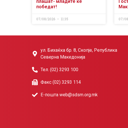
плашат- младите ќе
Гост
победат!
Мак
07/08/2026
11:35
07/0
ул. Бихаќка бр. 8, Скопје, Република
Северна Македонија
Тел. (02) 3293 100
Факс (02) 3293 114
Е-пошта web@sdsm.org.mk