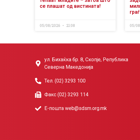
тепаат младите – затоа што
зад
се плашат од вистината!
мили
гра
05/08/2026
21:08
05/0
ул. Бихаќка бр. 8, Скопје, Република
Северна Македонија
Тел. (02) 3293 100
Факс (02) 3293 114
Е-пошта web@sdsm.org.mk