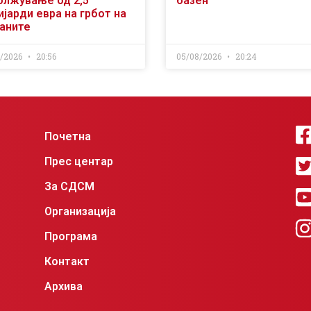
олжување од 2,5
базен
јарди евра на грбот на
ѓаните
8/2026
20:56
05/08/2026
20:24
Почетна
Прес центар
За СДСМ
Организација
Програма
Контакт
Архива