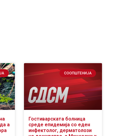
ЈА
СООПШТЕНИЈА
на
Гостиварската болница
да а
среде епидемија со еден
ора
инфектолог, дерматолози