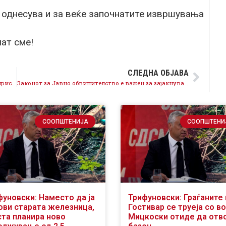
 однесува и за веќе започнатите извршувања
пат сме!
СЛЕДНА ОБЈАВА
СДСМ е на страната на интересите на граѓаните, присилното извршување намалено од 1/3 на 1/5 од примањата
Законот за Јавно обвинителство е важен за зајакнување на правната држава и треба да биде донесен
СООПШТЕНИЈА
СООПШТЕНИ
фуновски: Наместо да ја
Трифуновски: Граѓаните 
ови старата железница,
Гостивар се труеја со во
ста планира ново
Мицкоски отиде да отв