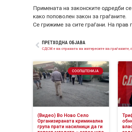
Примената на законските одредби се
како поповолен закон за граѓаните.
Се грижиме за сите граѓани. На прав 
ПРЕТХОДНА ОБЈАВА
СООПШТЕНИЈА
(Видео) Во Ново Село
Три
Организираната криминална
обн
група прати насилници да ги
вла