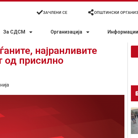
ЗАЧЛЕНИ СЕ
ОПШТИНСКИ ОРГАНИ
За СДСМ
Организација
Информации 
ѓаните, најранливите
т од присилно
нија