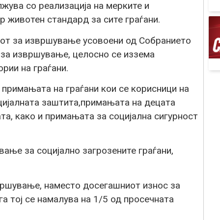
жува со реализација на мерките и
 животен стандард за сите граѓани.
онот за извршување усовоени од Собранието
 за извршување, целосно се иззема
рии на граѓани.
примањата на граѓани кои се корисници на
цијалната заштита,примањата на децата
та, како и примањата за социјална сигурност
вање за социјално загрозените граѓани,
вршување, наместо досегашниот износ за
а тој се намалува на 1/5 од просечната