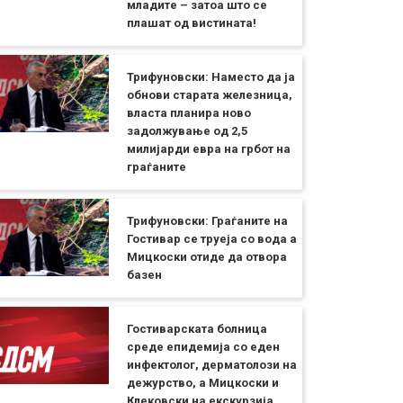
младите – затоа што се
плашат од вистината!
Трифуновски: Наместо да ја
обнови старата железница,
власта планира ново
задолжување од 2,5
милијарди евра на грбот на
граѓаните
Трифуновски: Граѓаните на
Гостивар се труеја со вода а
Мицкоски отиде да отвора
базен
Гостиварската болница
среде епидемија со еден
инфектолог, дерматолози на
дежурство, а Мицкоски и
Клековски на екскурзија