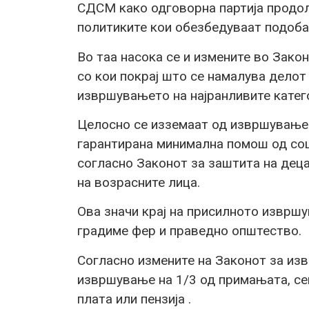
СДСМ како одговорна партија продол
политиките кои обезбедуваат подобар
Во таа насока се и измените во Зак
со кои покрај што се намалува делот
извршувањето на најранливите катего
Целосно се изземаат од извршување 
гарантирана минимална помош од со
согласно Законот за заштита на деца
на возрасните лица.
Ова значи крај на присилното извршу
градиме фер и праведно општество.
Согласно измените на Законот за из
извршување на 1/3 од примањата, сег
плата или пензија .