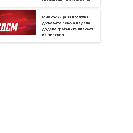
Мицкоски ја задолжува
државата секоја недела –
додека граѓаните плаќаат
сѐ поскапо