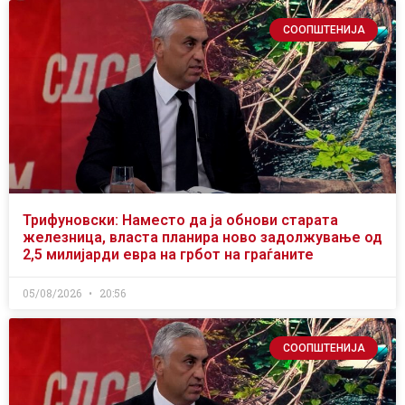
СООПШТЕНИЈА
Трифуновски: Наместо да ја обнови старата
железница, власта планира ново задолжување од
2,5 милијарди евра на грбот на граѓаните
05/08/2026
20:56
СООПШТЕНИЈА