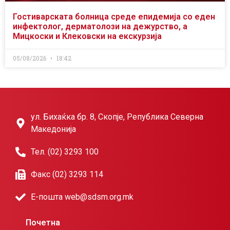
Гостиварската болница среде епидемија со еден
инфектолог, дерматолози на дежурство, а
Мицкоски и Клековски на екскурзија
05/08/2026
18:42
ул. Бихаќка бр. 8, Скопје, Република Северна
Македонија
Тел. (02) 3293 100
Факс (02) 3293 114
Е-пошта web@sdsm.org.mk
Почетна