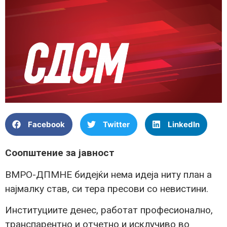
Facebook
Twitter
LinkedIn
Соопштение за јавност
ВМРО-ДПМНЕ бидејќи нема идеја ниту план а
најмалку став, си тера пресови со невистини.
Институциите денес, работат професионално,
транспарентно и отчетно и исклучиво во