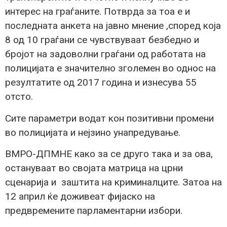
интерес на граѓаните. Потврда за тоа е и
последната анкета на јавно мнение ,според која
8 од 10 граѓани се чувствуваат безбедно и
бројот на задоволни граѓани од работата на
полицијата е значително зголемен во однос на
резултатите од 2017 година и изнесува 55
отсто.
Сите параметри водат кон позитивни промени
во полицијата и нејзино унапредување.
ВМРО-ДПМНЕ како за се друго така и за ова,
остануваат во својата матрица на црни
сценарија и заштита на криминалците. Затоа на
12 април ќе доживеат фијаско на
предвремените парламентарни избори.