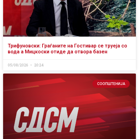
Трифуновски: Граѓаните на Гостивар се труеја со
вода а Мицкоски отиде да отвора базен
05/08/2026
20:24
СООПШТЕНИЈА