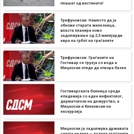
плашат од вистината!
Трифуновски: Наместо да ја
обнови старата железница,
власта планира ново
задолжување од 2,5 милијарди
евра на грбот на граѓаните
Трифуновски: Граѓаните на
Гостивар се труеја со вода а
Мицкоски отиде да отвора базен
Гостиварската болница среде
епидемија со еден инфектолог,
дерматолози на дежурство, а
Мицкоски и Клековски на
екскурзија
Мицкоски ја задолжува државата
секоја недела – додека граѓаните