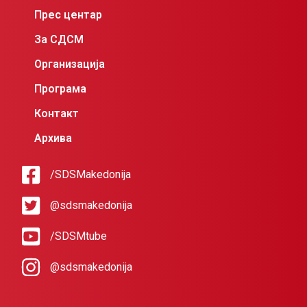
Прес центар
За СДСМ
Организација
Програма
Контакт
Архива
/SDSMakedonija
@sdsmakedonija
/SDSMtube
@sdsmakedonija