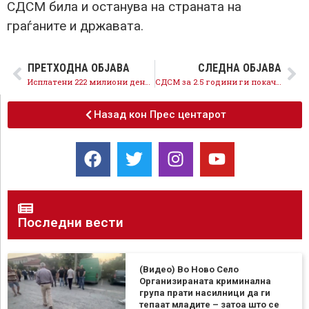
СДСМ била и останува на страната на
граѓаните и државата.
ПРЕТХОДНА ОБЈАВА
СЛЕДНА ОБЈАВА
Исплатени 222 милиони денари субвенции за млеко, низ конкретни мерки покажуваме што значи вистинска грижа за земјоделците
СДСМ за 2.5 години ги покачи платите на вработените во образование за над 2000 денари, образованието е на прав пат,
Назад кон Прес центарот
Последни вести
(Видео) Во Ново Село
Организираната криминална
група прати насилници да ги
тепаат младите – затоа што се