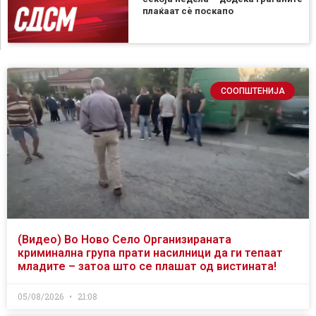
плаќаат сѐ поскапо
СООПШТЕНИЈА
(Видео) Во Ново Село Организираната
криминална група прати насилници да ги тепаат
младите – затоа што се плашат од вистината!
05/08/2026
21:08