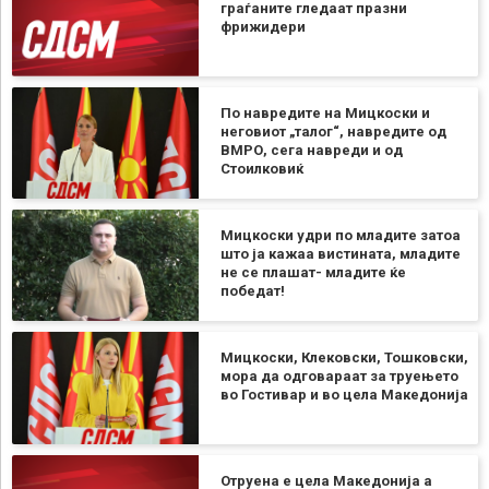
граѓаните гледаат празни
фрижидери
По навредите на Мицкоски и
неговиот „талог“, навредите од
ВМРО, сега навреди и од
Стоилковиќ
Мицкоски удри по младите затоа
што ја кажаа вистината, младите
не се плашат- младите ќе
победат!
Мицкоски, Клековски, Тошковски,
мора да одговараат за труењето
во Гостивар и во цела Македонија
Отруена е цела Македонија а