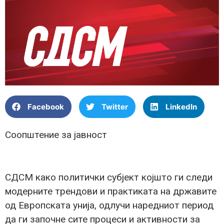
Facebook
Twitter
LinkedIn
Соопштение за јавност
СДСМ кaко политички субјект којшто ги следи
модерните трендови и практиката на државите
од Европската унија, одлучи наредниот период
да ги започне сите процеси и активности за