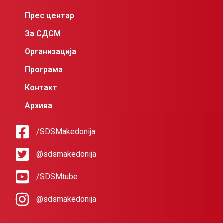
Прес центар
За СДСМ
Организација
Програма
Контакт
Архива
/SDSMakedonija
@sdsmakedonija
/SDSMtube
@sdsmakedonija