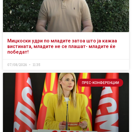
Мицкоски удри по младите затоа што ја кажаа
вистината, младите не се плашат- младите ќе
победат!
07/08/2026
11:35
ПРЕС-КОНФЕРЕНЦИИ