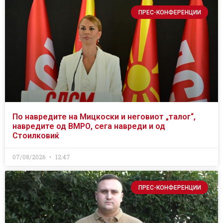
ПРЕС-КОНФЕРЕНЦИИ
По навредите на Мицкоски и неговиот „талог“,
навредите од ВМРО, сега навреди и од
Стоилковиќ
07/08/2026
12:47
ПРЕС-КОНФЕРЕНЦИИ