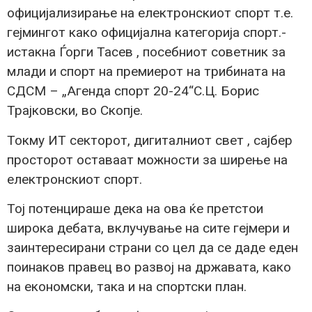
официјализирање на електронскиот спорт т.е.
гејмингот како официјална категорија спорт.-
истакна Ѓорги Тасев , посебниот советник за
млади и спорт на премиерот на трибината на
СДСМ – „Агенда спорт 20-24“С.Ц. Борис
Трајковски, во Скопје.
Токму ИТ секторот, дигиталниот свет , сајбер
просторот оставаат можности за ширење на
електронскиот спорт.
Тој потенцираше дека на ова ќе претстои
широка дебата, вклучување на сите гејмери и
заинтересирани страни со цел да се даде еден
поинаков правец во развој на државата, како
на економски, така и на спортски план.