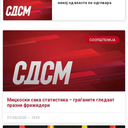
никој од власта не одговара
СООПШТЕНИЈА
Мицкоски сака статистика – граѓаните гледаат
празни фрижидери
07/08/2026
15:55