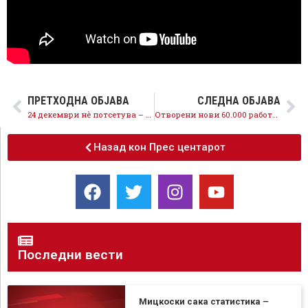
ПРЕТХОДНА ОБЈАВА
СЛЕДНА ОБЈАВА
24 декември нè потсетува – режим никогаш повеќе, во ВМРО-ДПМНЕ ништо не е променето
Отворени нови 60.000 работни места, невработеноста падна на историски најниски 17,1 %, со СДСМ економијата е на прав пат
Назад кон Прес центарот
Последни вести
Мицкоски сака статистика –