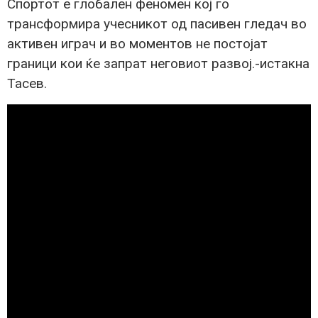
Спортот е глобален феномен кој го
трансформира учесникот од пасивен гледач во
активен играч и во моментов не постојат
граници кои ќе запрат неговиот развој.-истакна
Тасев.