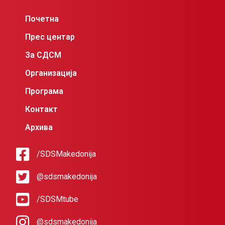
Почетна
Прес центар
За СДСМ
Организација
Програма
Контакт
Архива
/SDSMakedonija
@sdsmakedonija
/SDSMtube
@sdsmakedonija