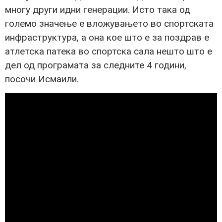
многу други идни генерации. Исто така од
големо значење е вложувањето во спортската
инфраструктура, а она кое што е за поздрав е
атлетска патека во спортска сала нешто што е
дел од програмата за следните 4 години,
посочи Исмаили.