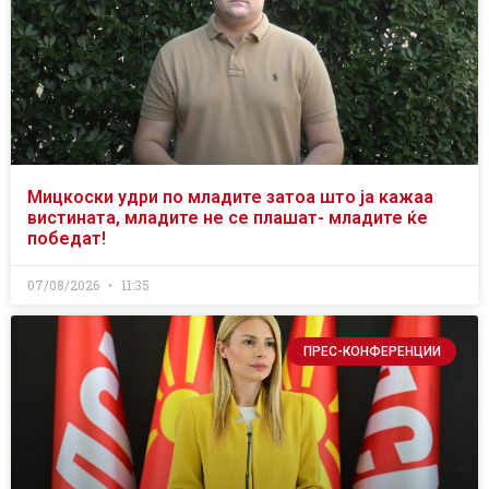
Мицкоски удри по младите затоа што ја кажаа
вистината, младите не се плашат- младите ќе
победат!
07/08/2026
11:35
ПРЕС-КОНФЕРЕНЦИИ