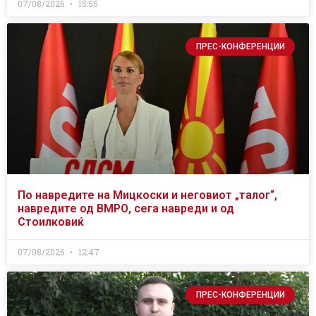
07/08/2026
15:55
ПРЕС-КОНФЕРЕНЦИИ
По навредите на Мицкоски и неговиот „талог“,
навредите од ВМРО, сега навреди и од
Стоилковиќ
07/08/2026
12:47
ПРЕС-КОНФЕРЕНЦИИ