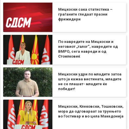
Мицкоски сака статистика –
граѓаните гледаат празни
фрижидери
По навредите на Мицкоски и
неговиот „талог“, навредите од
ВМРО, сега навреди и од
Стоилковиќ
Мицкоски удри по младите затоа
што ја кажаа вистината, младите
не се плашат- младите ќе
победат!
Мицкоски, Клековски, Тошковски,
мора да одговараат за труењето
во Гостивар и во цела Македонија