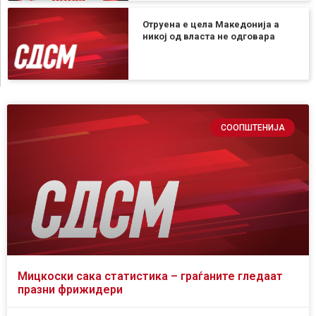
Отруена е цела Македонија а
никој од власта не одговара
СООПШТЕНИЈА
Мицкоски сака статистика – граѓаните гледаат
празни фрижидери