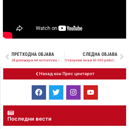
ПРЕТХОДНА ОБЈАВА
СЛЕДНА ОБЈАВА
24 декември нè потсетува – режим никогаш повеќе, во ВМРО-ДПМНЕ ништо не е променето
Отворени нови 60.000 работни места, невработеноста падна на историски најниски 17,1 %, со СДСМ економијата е на прав пат
Назад кон Прес центарот
Последни вести