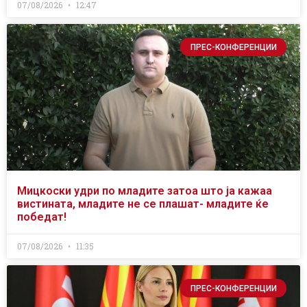
07/08/2026
12:47
ПРЕС-КОНФЕРЕНЦИИ
Мицкоски удри по младите затоа што ја кажаа
вистината, младите не се плашат- младите ќе
победат!
07/08/2026
11:35
ПРЕС-КОНФЕРЕНЦИИ