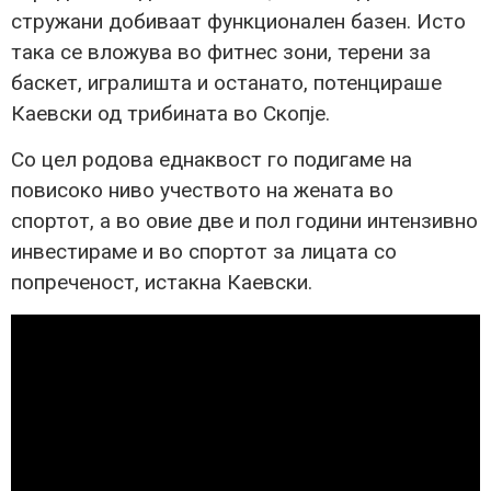
стружани добиваат функционален базен. Исто
така се вложува во фитнес зони, терени за
баскет, игралишта и останато, потенцираше
Каевски од трибината во Скопје.
Со цел родова еднаквост го подигаме на
повисоко ниво учеството на жената во
спортот, а во овие две и пол години интензивно
инвестираме и во спортот за лицата со
попреченост, истакна Каевски.