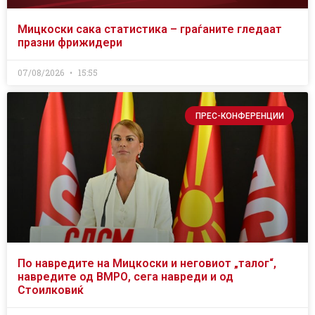
Мицкоски сака статистика – граѓаните гледаат
празни фрижидери
07/08/2026
15:55
ПРЕС-КОНФЕРЕНЦИИ
По навредите на Мицкоски и неговиот „талог“,
навредите од ВМРО, сега навреди и од
Стоилковиќ