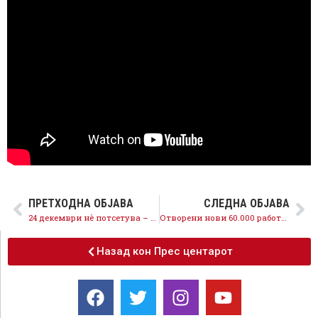
ПРЕТХОДНА ОБЈАВА
СЛЕДНА ОБЈАВА
24 декември нè потсетува – режим никогаш повеќе, во ВМРО-ДПМНЕ ништо не е променето
Отворени нови 60.000 работни места, невработеноста падна на историски најниски 17,1 %, со СДСМ економијата е на прав пат
Назад кон Прес центарот