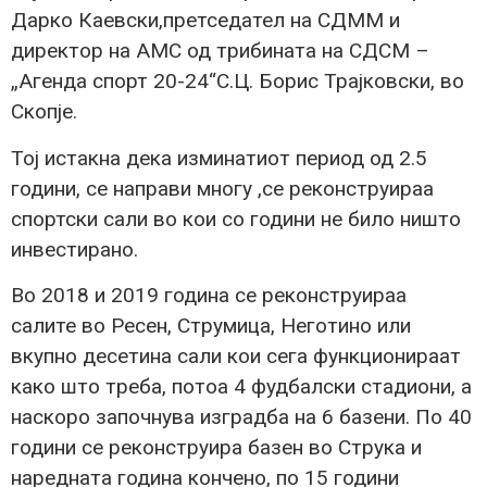
Дарко Каевски,претседател на СДММ и
директор на АМС од трибината на СДСМ –
„Агенда спорт 20-24“С.Ц. Борис Трајковски, во
Скопје.
Тој истакна дека изминатиот период од 2.5
години, се направи многу ,се реконструираа
спортски сали во кои со години не било ништо
инвестирано.
Во 2018 и 2019 година се реконструираа
салите во Ресен, Струмица, Неготино или
вкупно десетина сали кои сега функционираат
како што треба, потоа 4 фудбалски стадиони, а
наскоро започнува изградба на 6 базени. По 40
години се реконструира базен во Струка и
наредната година кончено, по 15 години