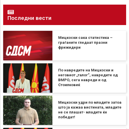
Последни вести
Мицкоски сака статистика –
граѓаните гледаат празни
фрижидери
По навредите на Мицкоски и
неговиот „талог“, навредите од
ВМРО, сега навреди и од
Стоилковиќ
Мицкоски удри по младите затоа
што ја кажаа вистината, младите
не се плашат- младите ќе
победат!