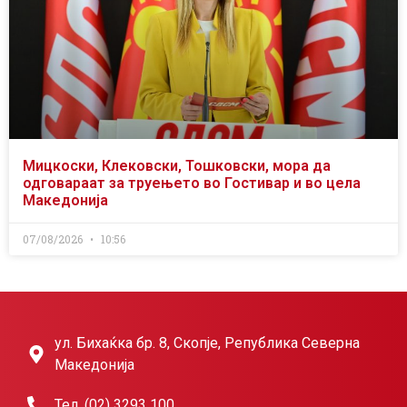
Мицкоски, Клековски, Тошковски, мора да
одговараат за труењето во Гостивар и во цела
Македонија
07/08/2026
10:56
ул. Бихаќка бр. 8, Скопје, Република Северна
Македонија
Тел. (02) 3293 100