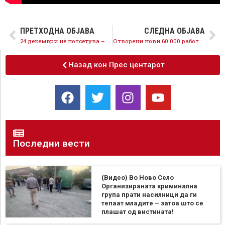
ПРЕТХОДНА ОБЈАВА
СЛЕДНА ОБЈАВА
24 декември нè потсетува – режим никогаш повеќе, во ВМРО-ДПМНЕ ништо не е променето
Отворени нови 60.000 работни места, невработеноста падна на историски најниски 17,1 %, со СДСМ економијата е на прав пат
Назад кон Прес центарот
Последни вести
(Видео) Во Ново Село
Организираната криминална
група прати насилници да ги
тепаат младите – затоа што се
плашат од вистината!