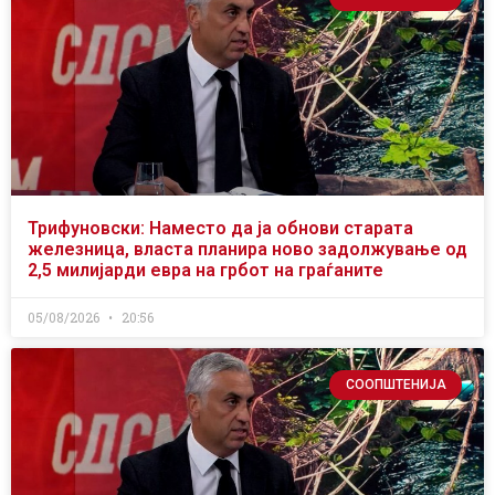
Трифуновски: Наместо да ја обнови старата
железница, власта планира ново задолжување од
2,5 милијарди евра на грбот на граѓаните
05/08/2026
20:56
СООПШТЕНИЈА