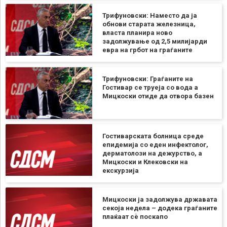
Трифуновски: Наместо да ја
обнови старата железница,
власта планира ново
задолжување од 2,5 милијарди
евра на грбот на граѓаните
Трифуновски: Граѓаните на
Гостивар се труеја со вода а
Мицкоски отиде да отвора базен
Гостиварската болница среде
епидемија со еден инфектолог,
дерматолози на дежурство, а
Мицкоски и Клековски на
екскурзија
Мицкоски ја задолжува државата
секоја недела – додека граѓаните
плаќаат сѐ поскапо