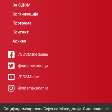
За СДСМ
Организација
Програма
Контакт
Архива
/SDSMakedonija
@sdsmakedonija
/SDSMtube
@sdsmakedonija
Социјалдемократски Сојуз на Македонија. Сите права се