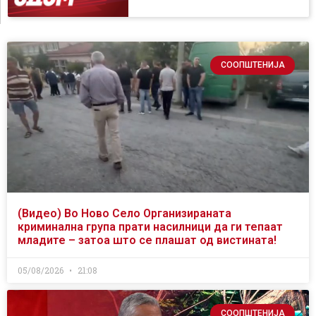
СООПШТЕНИЈА
(Видео) Во Ново Село Организираната
криминална група прати насилници да ги тепаат
младите – затоа што се плашат од вистината!
05/08/2026
21:08
СООПШТЕНИЈА