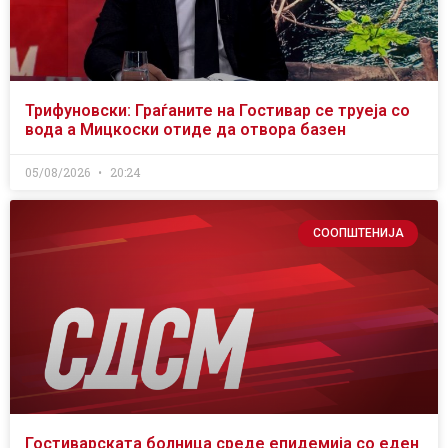
Трифуновски: Граѓаните на Гостивар се труеја со
вода а Мицкоски отиде да отвора базен
05/08/2026
20:24
СООПШТЕНИЈА
Гостиварската болница среде епидемија со еден