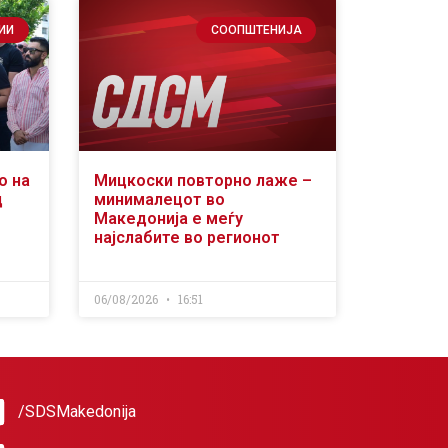
ИИ
СООПШТЕНИЈА
о на
Мицкоски повторно лаже –
д
минималецот во
Македонија е меѓу
најслабите во регионот
06/08/2026
16:51
/SDSMakedonija