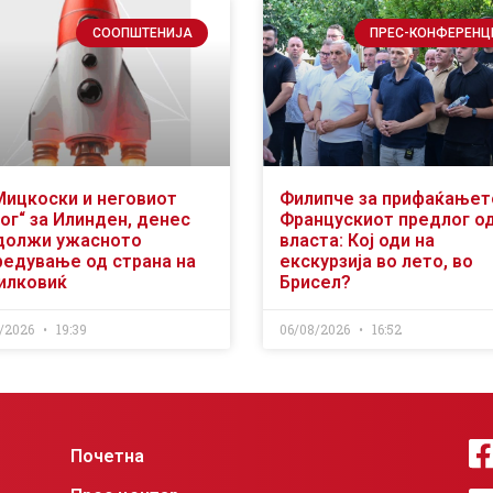
СООПШТЕНИЈА
ПРЕС-КОНФЕРЕНЦ
Мицкоски и неговиот
Филипче за прифаќањет
ог“ за Илинден, денес
Францускиот предлог о
должи ужасното
власта: Кој оди на
редување од страна на
екскурзија во лето, во
илковиќ
Брисел?
/2026
19:39
06/08/2026
16:52
Почетна