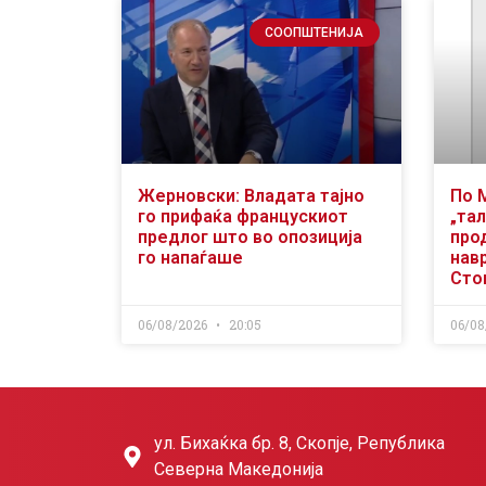
СООПШТЕНИЈА
Жерновски: Владата тајно
По 
го прифаќа францускиот
„тал
предлог што во опозиција
про
го напаѓаше
нав
Сто
06/08/2026
20:05
06/08
ул. Бихаќка бр. 8, Скопје, Република
Северна Македонија