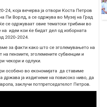
24, која вечерва ја отвори Коста Петров
а Пи Ворлд, а се одржува во Музеј на Град
 ќе се одржуваат овие тематски трибини во
 на идеи кои ќе бидат дел од изборната
од 2020-2024.
вме за факти како што се зголемувањето на
т на пензиите, зголемените субвенции и
ри чекори и одлуки.
ори особено во економијата да ставиме
та држава ја издигнеме на повисоко ниво, да
Европа, заклучи потпретседателот Петров.