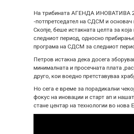
На трибината АГЕНДА ИНОВАТИВА 20-
-потпретседател на СДСМ и основач н
Скопје, беше истакната целта за која
следниот период, односно прибирање
програма на СДСМ за следниот пери
Петров истакна дека досега зборува
минималната и просечната плата ,рас
друго, кои воедно претставуваа храб
Но сега е време за порадикални чек
фокус на иновации и старт ап и наша
стане центар на технологии во нова 