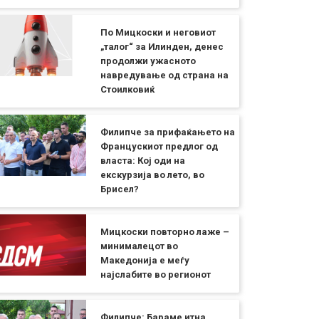
По Мицкоски и неговиот
„талог“ за Илинден, денес
продолжи ужасното
навредување од страна на
Стоилковиќ
Филипче за прифаќањето на
Францускиот предлог од
власта: Кој оди на
екскурзија во лето, во
Брисел?
Мицкоски повторно лаже –
минималецот во
Македонија е меѓу
најслабите во регионот
Филипче: Бараме итна