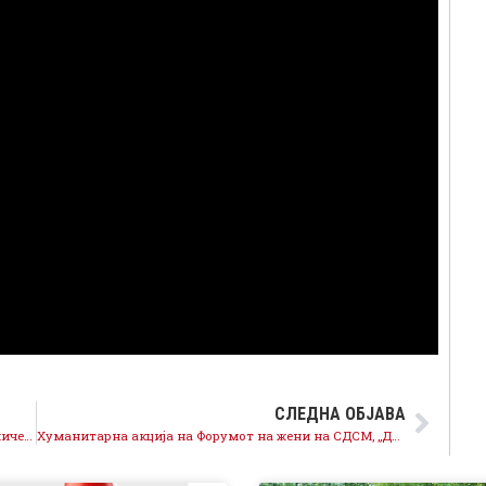
СЛЕДНА ОБЈАВА
СДСМ постојано се менува, промовира нов динамичен, модерен и европски концепт
Хуманитарна акција на Форумот на жени на СДСМ, „Дарувај од срце“, се грижиме