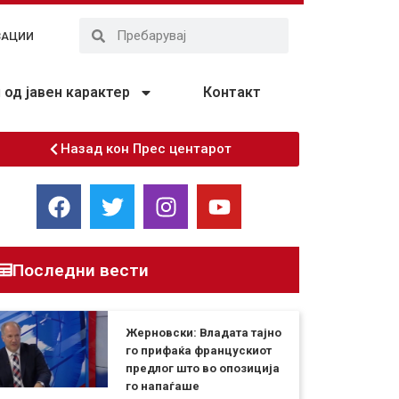
ЗАЦИИ
од јавен карактер
Контакт
Назад кон Прес центарот
Последни вести
Жерновски: Владата тајно
го прифаќа францускиот
предлог што во опозиција
го напаѓаше