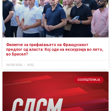
Филипче за прифаќањето на Францускиот
предлог од власта: Кој оди на екскурзија во лето,
во Брисел?
06/08/2026
16:52
СООПШТЕНИЈА