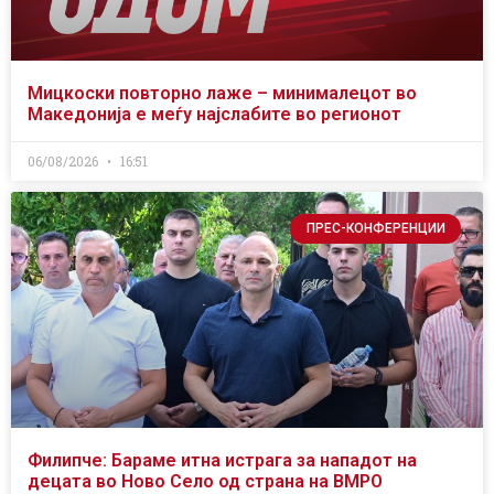
Мицкоски повторно лаже – минималецот во
Македонија е меѓу најслабите во регионот
06/08/2026
16:51
ПРЕС-КОНФЕРЕНЦИИ
Филипче: Бараме итна истрага за нападот на
децата во Ново Село од страна на ВМРО