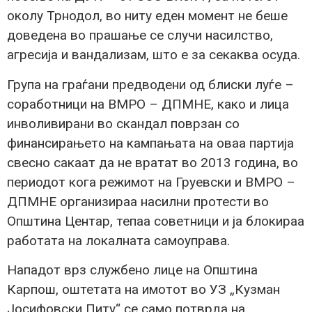
околу Трнодол, во ниту еден момент не беше
доведена во прашање се случи насилство,
агресија и вандализам, што е за секаква осуда.
Група на граѓани предводени од блиски луѓе –
соработници на ВМРО – ДПМНЕ, како и лица
инволивирани во скандал поврзан со
финансирањето на кампањата на оваа партија
свесно сакаат да не вратат во 2013 година, во
периодот кога режимот на Груевски и ВМРО –
ДПМНЕ организираа насилни протести во
Општина Центар, тепаа советници и ја блокираа
работата на локалната самоуправа.
Нападот врз службено лице на Општина
Карпош, оштетата на имотот во УЗ „Кузман
Јосифовски Питу“ се само потврда на