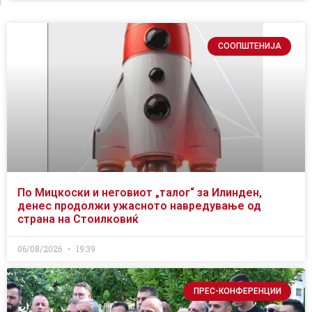
СООПШТЕНИЈА
По Мицкоски и неговиот „талог“ за Илинден,
денес продолжи ужасното навредување од
страна на Стоилковиќ
06/08/2026
19:39
ПРЕС-КОНФЕРЕНЦИИ