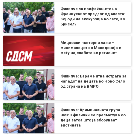
Филипче за прифаќањето на
Францускиот предлог од власта:
Кој оди на екскурзија во лето, во
Брисел?
Мицкоски повторно лаже –
минималецот во Македонија е
меѓу најслабите во регионот
Филипче: Бараме итна истрага за
нападот на децата во Ново Село
од страна на ВМРО
Филипче: Криминалната група
ВМРО физички се пресметува со
деца затоа што ја зборуваат
вистината