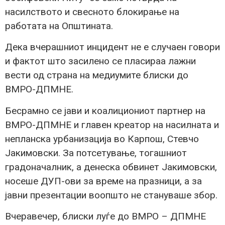
насилството и свесното блокирање на
работата на Општината.
Дека вчерашниот инцидент не е случаен говори
и фактот што засилено се пласираа лажни
вести од страна на медиумите блиски до
ВМРО-ДПМНЕ.
Бесрамно се јави и коалициониот партнер на
ВМРО-ДПМНЕ и главен креатор на насилната и
непланска урбанизација во Карпош, Стевчо
Јакимовски. За потсетување, тогашниот
градоначалник, а денеска обвинет Јакимовски,
носеше ДУП-ови за време на празници, а за
јавни презентации воопшто не стануваше збор.
Вчеравечер, блиски луѓе до ВМРО – ДПМНЕ