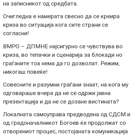
на записникот од средбата.
Очигледна е намерата свесно да се креира
криза во ситуација кога сите страни се
согласни!
ВМРО – ДПМНЕ најсигурно се чувствува во
криза, во тепачки и сценарија за блокади но
граѓаните тоа нема да го дозволат. Режим,
никогаш повеќе!
Совесните и разумни граѓани знаат, на кога му
одговараше вчера да не се одржи јавна
презентација и да не се дозане вистината?
Локалната самоуправа предводена од СДСМ и
од градоначалникот Богоев ќе продолжат со
отворениот процес, постојаната комуникација