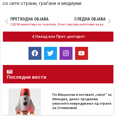
со сите страни, граѓани и медиуми.
ПРЕТХОДНА ОБЈАВА
СЛЕДНА ОБЈАВА
СДСМ инвестира во човечкиот капитал, младински додаток од 3.000 денари за младите вработени во производството
Како партија работиме на реформи во правосудството, отворените предмети мора да добијат разрешница,
Назад кон Прес центарот
Последни вести
По Мицкоски и неговиот „талог“ за
Илинден, денес продолжи
ужасното навредување од страна
на Стоилковиќ