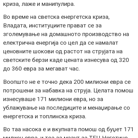
криза, лаже и манипулира.
Во време на светска енергетска криза,
Владата, институциите прават се за
зголемување на домашното производство на
електрична енергија со цел да се намалат
ценовните шокови од растот на струјата на
светските берзи каде цената изнесува од 320
до 360 евра за мегават час.
Воопшто не е точно дека 200 милиони евра се
потрошени за набавка на струја. Целата помош
изнесуваше 171 милиони евра, но за
ублажување на последиците и менаџирање со
енергетска и топлинска криза.
Во таа насока е и вкупната помош од буџет 171
милион евра, и тоа за мазут за ТЕЦ Неготино,