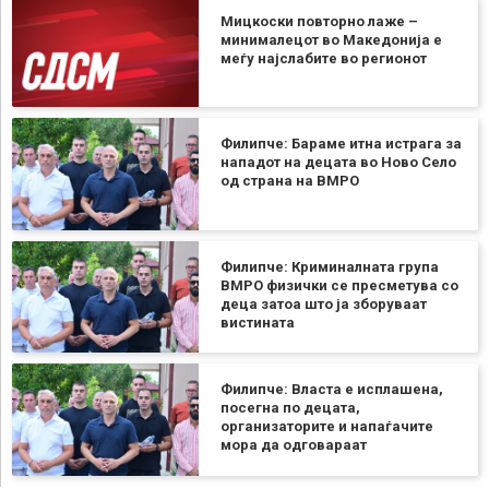
Мицкоски повторно лаже –
минималецот во Македонија е
меѓу најслабите во регионот
Филипче: Бараме итна истрага за
нападот на децата во Ново Село
од страна на ВМРО
Филипче: Криминалната група
ВМРО физички се пресметува со
деца затоа што ја зборуваат
вистината
Филипче: Власта е исплашена,
посегна по децата,
организаторите и напаѓачите
мора да одговараат