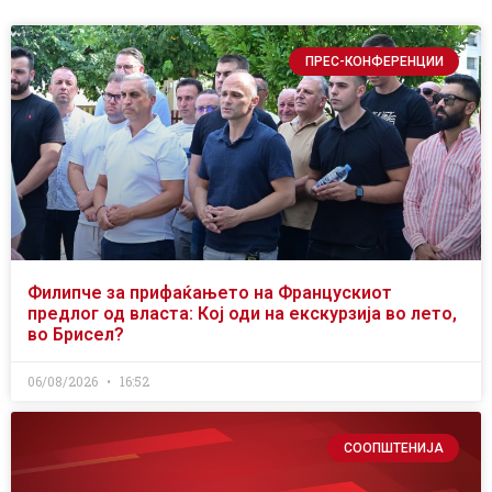
ПРЕС-КОНФЕРЕНЦИИ
Филипче за прифаќањето на Францускиот
предлог од власта: Кој оди на екскурзија во лето,
во Брисел?
06/08/2026
16:52
СООПШТЕНИЈА