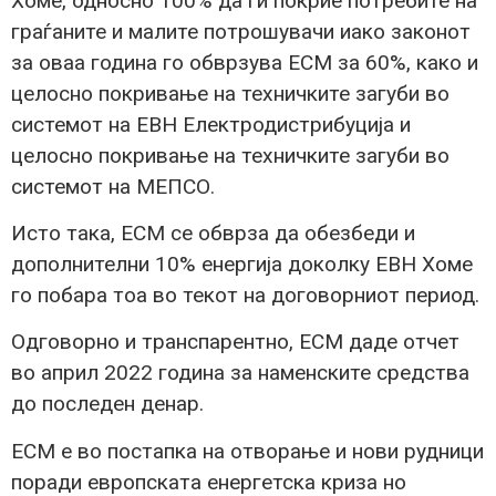
Хоме, односно 100% да ги покрие потребите на
граѓаните и малите потрошувачи иако законот
за оваа година го обврзува ЕСМ за 60%, како и
целосно покривање на техничките загуби во
системот на ЕВН Електродистрибуција и
целосно покривање на техничките загуби во
системот на МЕПСО.
Исто така, ЕСМ се обврза да обезбеди и
дополнителни 10% енергија доколку ЕВН Хоме
го побара тоа во текот на договорниот период.
Одговорно и транспарентно, ЕСМ даде отчет
во април 2022 година за наменските средства
до последен денар.
ЕСМ е во постапка на отворање и нови рудници
поради европската енергетска криза но