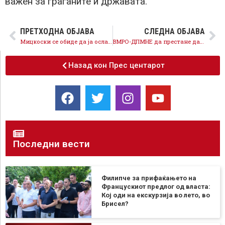
важен за граѓаните и државата.
ПРЕТХОДНА ОБЈАВА
СЛЕДНА ОБЈАВА
Мицкоски се обиде да ја ослабне државната позиција со Бугарија, но не успеа
ВМРО-ДПМНЕ да престане да лаже и манипулира, ЕСМ 100% ги обезбедува потребите на домаќинствата по цена далеку пониска од цената на струјата на берзите,
Назад кон Прес центарот
Последни вести
Филипче за прифаќањето на
Францускиот предлог од власта:
Кој оди на екскурзија во лето, во
Брисел?