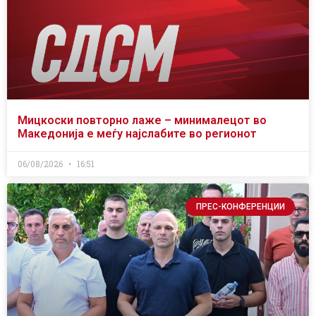
Мицкоски повторно лаже – минималецот во
Македонија е меѓу најслабите во регионот
06/08/2026
16:51
ПРЕС-КОНФЕРЕНЦИИ