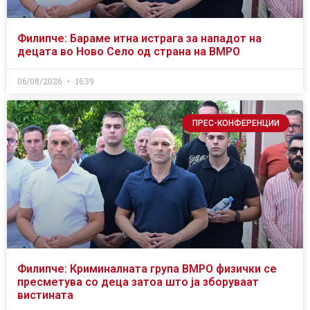
Филипче: Бараме итна истрага за нападот на
децата во Ново Село од страна на ВМРО
06/08/2026
16:39
ПРЕС-КОНФЕРЕНЦИИ
Филипче: Криминалната група ВМРО физички се
пресметува со деца затоа што ја зборуваат
вистината