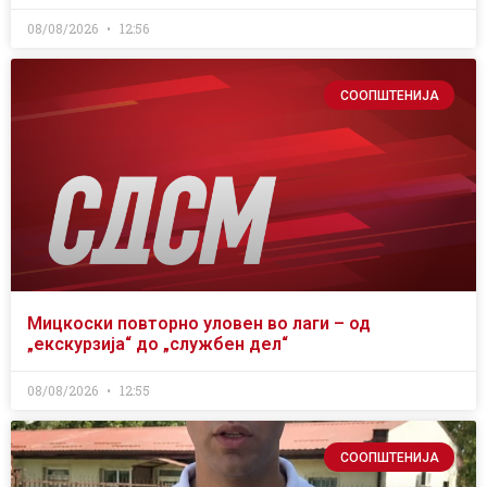
08/08/2026
12:56
СООПШТЕНИЈА
Мицкоски повторно уловен во лаги – од
„екскурзија“ до „службен дел“
08/08/2026
12:55
СООПШТЕНИЈА