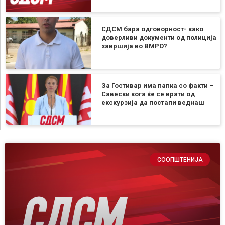
СДСМ бара одговорност- како
доверливи документи од полиција
завршија во ВМРО?
За Гостивар има папка со факти –
Савески кога ќе се врати од
екскурзија да постапи веднаш
СООПШТЕНИЈА