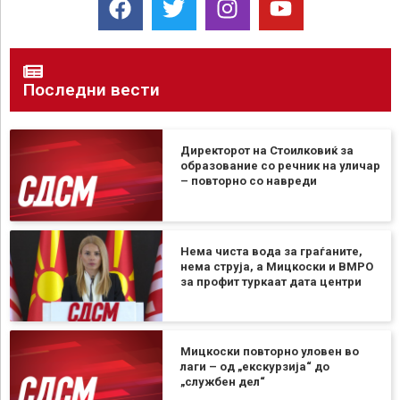
Последни вести
Директорот на Стоилковиќ за
образование со речник на уличар
– повторно со навреди
Нема чиста вода за граѓаните,
нема струја, а Мицкоски и ВМРО
за профит туркаат дата центри
Мицкоски повторно уловен во
лаги – од „екскурзија“ до
„службен дел“