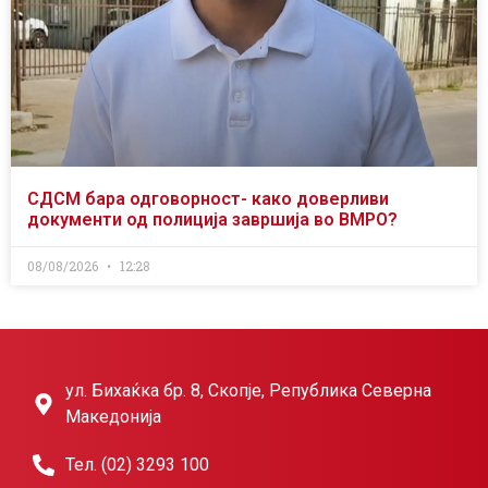
СДСМ бара одговорност- како доверливи
документи од полиција завршија во ВМРО?
08/08/2026
12:28
ул. Бихаќка бр. 8, Скопје, Република Северна
Македонија
Тел. (02) 3293 100