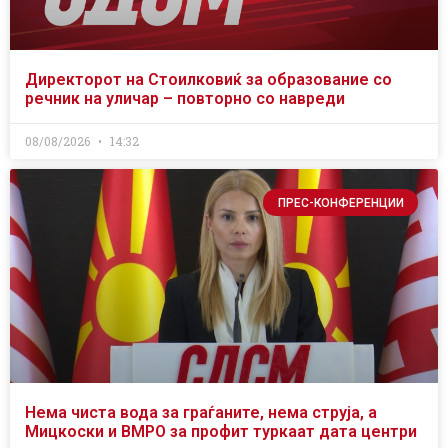
Директорот на Стоилковиќ за образование со
речник на уличар – повторно со навреди
08/08/2026
14:32
ПРЕС-КОНФЕРЕНЦИИ
Нема чиста вода за граѓаните, нема струја, а
Мицкоски и ВМРО за профит туркаат дата центри