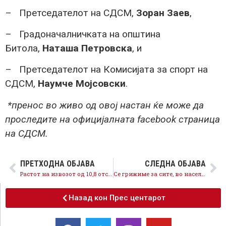
– Претседателот на СДСМ,
Зоран Заев
,
– Градоначалничката на општина
Битола,
Наташа Петровска
, и
– Претседателот на Комисијата за спорт на
СДСМ,
Наумче Мојсовски
.
*пренос во живо од овој настан ќе може да
проследите на официјалната facebook страница
на СДСМ.
ПРЕТХОДНА ОБЈАВА
СЛЕДНА ОБЈАВА
Растот на извозот од 10,8 отсто потврдува дека економските политики на СДСМ се на прав пат
Се грижиме за сите, во населба Пролет отворен нов дневен центар за лица со попреченост
Назад кон Прес центарот