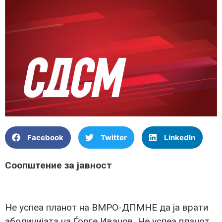
Facebook
Twitter
LinkedIn
Соопштение за јавност
Не успеа планот на ВМРО-ДПМНЕ да ја врати
аболицијата на Ѓорге Иванов. Не успеа планот