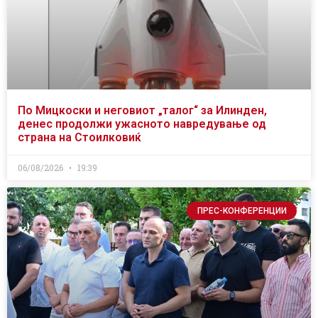
По Мицкоски и неговиот „талог“ за Илинден,
денес продолжи ужасното навредување од
страна на Стоилковиќ
06/08/2026
19:39
ПРЕС-КОНФЕРЕНЦИИ