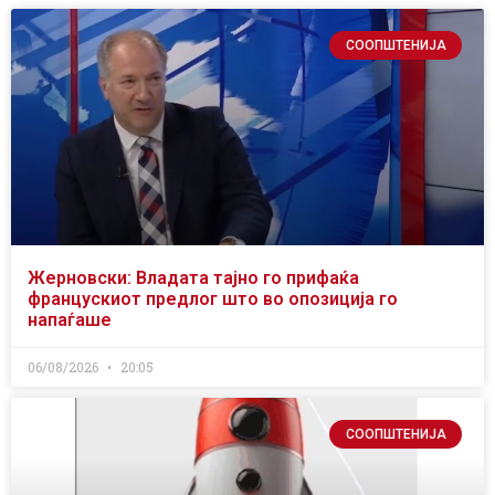
СООПШТЕНИЈА
Жерновски: Владата тајно го прифаќа
францускиот предлог што во опозиција го
напаѓаше
06/08/2026
20:05
СООПШТЕНИЈА