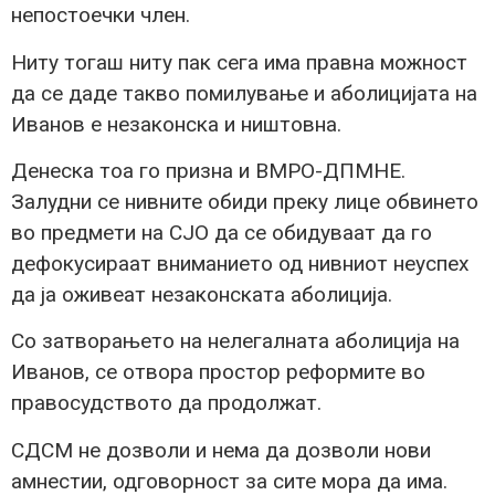
непостоечки член.
Ниту тогаш ниту пак сега има правна можност
да се даде такво помилување и аболицијата на
Иванов е незаконска и ништовна.
Денеска тоа го призна и ВМРО-ДПМНЕ.
Залудни се нивните обиди преку лице обвинето
во предмети на СЈО да се обидуваат да го
дефокусираат вниманието од нивниот неуспех
да ја оживеат незаконската аболиција.
Со затворањето на нелегалната аболиција на
Иванов, се отвора простор реформите во
правосудството да продолжат.
СДСМ не дозволи и нема да дозволи нови
амнестии, одговорност за сите мора да има.