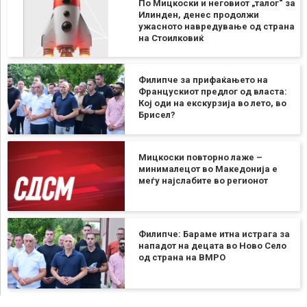
По Мицкоски и неговиот „талог“ за
Илинден, денес продолжи
ужасното навредување од страна
на Стоилковиќ
Филипче за прифаќањето на
Францускиот предлог од власта:
Кој оди на екскурзија во лето, во
Брисел?
Мицкоски повторно лаже –
минималецот во Македонија е
меѓу најслабите во регионот
Филипче: Бараме итна истрага за
нападот на децата во Ново Село
од страна на ВМРО