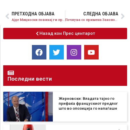
ПРЕТХОДНА ОБЈАВА
СЛЕДНА ОБЈАВА
Ајде Мицкоски повикај ги пратениците на ВМРО ДПМНЕ да го поддржат автентичното толкување поднесено од СДСМ
Почнува со примена Законот инспекциски надзор, наместо репресија се обезбедува превентива, за СДСМ владеењето на правото е приоритет
Назад кон Прес центарот
Последни вести
Жерновски: Владата тајно го
прифаќа францускиот предлог
што во опозиција го напаѓаше