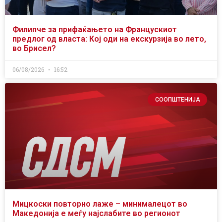
Филипче за прифаќањето на Францускиот
предлог од власта: Кој оди на екскурзија во лето,
во Брисел?
06/08/2026
16:52
СООПШТЕНИЈА
Мицкоски повторно лаже – минималецот во
Македонија е меѓу најслабите во регионот