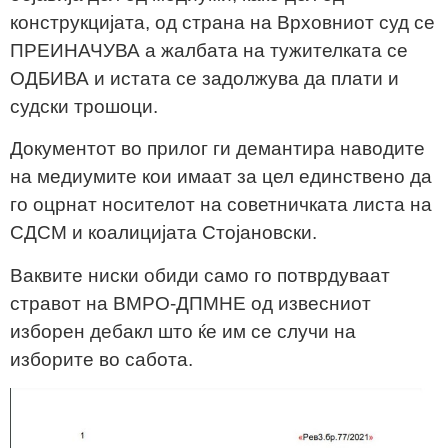
конструкцијата, од страна на Врховниот суд се
ПРЕИНАЧУВА а жалбата на тужителката се
ОДБИВА и истата се задолжува да плати и
судски трошоци.
Документот во прилог ги демантира наводите
на медиумите кои имаат за цел единствено да
го оцрнат носителот на советничката листа на
СДСМ и коалицијата Стојановски.
Ваквите ниски обиди само го потврдуваат
стравот на ВМРО-ДПМНЕ од извесниот
изборен дебакл што ќе им се случи на
изборите во сабота.