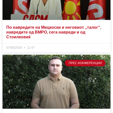
По навредите на Мицкоски и неговиот „талог“,
навредите од ВМРО, сега навреди и од
Стоилковиќ
07/08/2026
12:47
ПРЕС-КОНФЕРЕНЦИИ