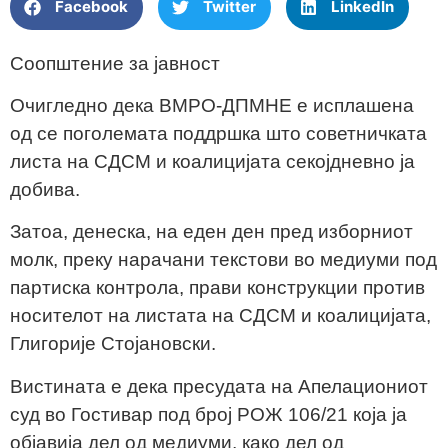
Facebook
Twitter
LinkedIn
Соопштение за јавност
Очигледно дека ВМРО-ДПМНЕ е исплашена
од се поголемата поддршка што советничката
листа на СДСМ и коалицијата секојдневно ја
добива.
Затоа, денеска, на еден ден пред изборниот
молк, преку нарачани текстови во медиуми под
партиска контрола, прави конструкции против
носителот на листата на СДСМ и коалицијата,
Глигорије Стојановски.
Вистината е дека пресудата на Апелациониот
суд во Гостивар под број РОЖ 106/21 која ја
објавија дел од медиуми, како дел од