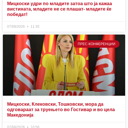
Мицкоски удри по младите затоа што ја кажаа
вистината, младите не се плашат- младите ќе
победат!
07/08/2026
11:35
ПРЕС-КОНФЕРЕНЦИИ
Мицкоски, Клековски, Тошковски, мора да
одговараат за труењето во Гостивар и во цела
Македонија
07/08/2026
10:56