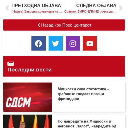
ПРЕТХОДНА ОБЈАВА
СЛЕДНА ОБЈАВА
(Најава) Завршна конвенција на СДСМ и коалицијата за изборите на Совет на општина Тетово и обраќање на претседателот на СДСМ, Димитар Ковачевски
Срамно, ВМРО-ДПМНЕ почна да политизира и спортски настани
Назад кон Прес центарот
Последни вести
Мицкоски сака статистика –
граѓаните гледаат празни
фрижидери
По навредите на Мицкоски и
неговиот „талог“, навредите од