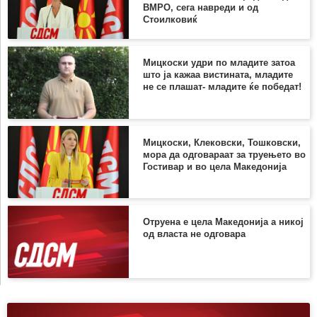
ВМРО, сега навреди и од
Стоилковиќ
Мицкоски удри по младите затоа
што ја кажаа вистината, младите
не се плашат- младите ќе победат!
Мицкоски, Клековски, Тошковски,
мора да одговараат за труењето во
Гостивар и во цела Македонија
Отруена е цела Македонија а никој
од власта не одговара