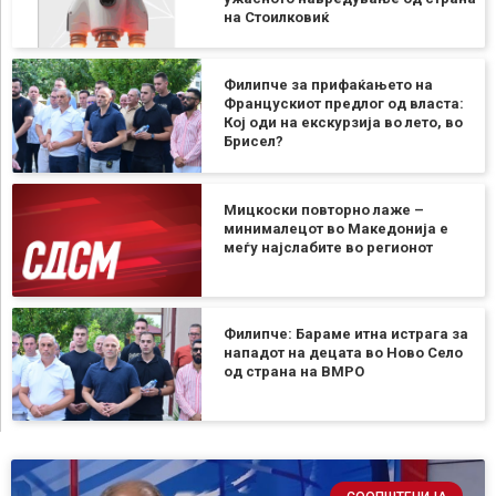
на Стоилковиќ
Филипче за прифаќањето на
Францускиот предлог од власта:
Кој оди на екскурзија во лето, во
Брисел?
Мицкоски повторно лаже –
минималецот во Македонија е
меѓу најслабите во регионот
Филипче: Бараме итна истрага за
нападот на децата во Ново Село
од страна на ВМРО