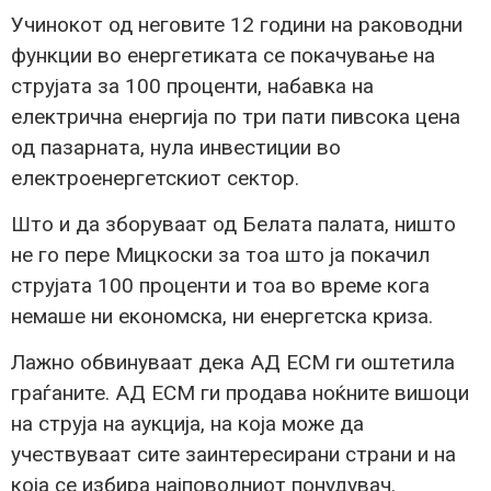
Учинокот од неговите 12 години на раководни
функции во енергетиката се покачување на
струјата за 100 проценти, набавка на
електрична енергија по три пати пивсока цена
од пазарната, нула инвестиции во
електроенергетскиот сектор.
Што и да зборуваат од Белата палата, ништо
не го пере Мицкоски за тоа што ја покачил
струјата 100 проценти и тоа во време кога
немаше ни економска, ни енергетска криза.
Лажно обвинуваат дека АД ЕСМ ги оштетила
граѓаните. АД ЕСМ ги продава ноќните вишоци
на струја на аукција, на која може да
учествуваат сите заинтересирани страни и на
која се избира најповолниот понудувач.