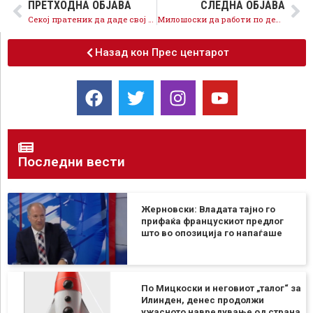
ПРЕТХОДНА ОБЈАВА
СЛЕДНА ОБЈАВА
Секој пратеник да даде свој придонес за функционално и ефикасно Собрание во интерес на сите граѓани
Милошоски да работи по деловник, да ја свика комисијата за избор на амбасадори, чекаат и други ратификации
Назад кон Прес центарот
Последни вести
Жерновски: Владата тајно го
прифаќа францускиот предлог
што во опозиција го напаѓаше
По Мицкоски и неговиот „талог“ за
Илинден, денес продолжи
ужасното навредување од страна