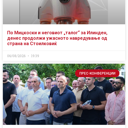
По Мицкоски и неговиот „талог“ за Илинден,
денес продолжи ужасното навредување од
страна на Стоилковиќ
06/08/2026
19:39
ПРЕС-КОНФЕРЕНЦИИ