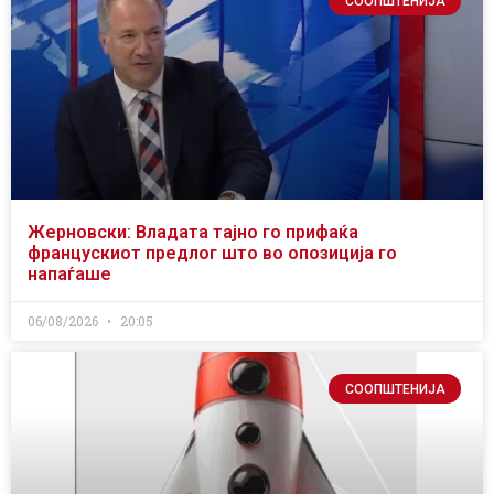
СООПШТЕНИЈА
Жерновски: Владата тајно го прифаќа
францускиот предлог што во опозиција го
напаѓаше
06/08/2026
20:05
СООПШТЕНИЈА