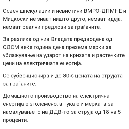
Освен шпекулации и невистини ВМРО-ДПМНЕ и
Мицкоски не знаат ништо друго, немаат идеја,
немаат реални предлози за граѓаните.
За разлика од нив Владата предводена од
СДСМ веќе година дена презема мерки за
ублажување на ударот на кризата и растечките
цени на електричната енергија.
Се субвенционира и до 80% цената на струјата
за граѓаните.
Домашното производство на електрична
енергија е зголемено, а тука е и мерката за
намалувањето на ДДВ-то за струја од 18 на 5
проценти.