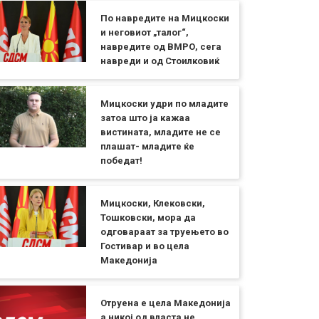
По навредите на Мицкоски
и неговиот „талог“,
навредите од ВМРО, сега
навреди и од Стоилковиќ
Мицкоски удри по младите
затоа што ја кажаа
вистината, младите не се
плашат- младите ќе
победат!
Мицкоски, Клековски,
Тошковски, мора да
одговараат за труењето во
Гостивар и во цела
Македонија
Отруена е цела Македонија
а никој од власта не