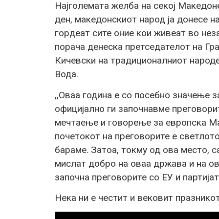
Најголемата желба на секој Македоне
ден, македонскиот народ ја донесе на
гордеат сите оние кои живеат во нез
порача денеска претседателот на Гр
Кичевски на традиционалниот народе
Вода.
,,Оваа година е со посебно значење за
официјално ги започнавме преговорит
мечтаење и говорење за европска Ма
почетокот на преговорите е светлото 
бараме. Затоа, токму од ова место, с
мислат добро на оваа држава и на ова
започна преговорите со ЕУ и партијат
Нека ни е честит и вековит празникот