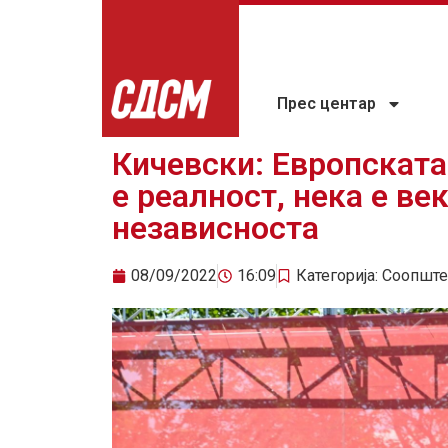
Прес центар
Кичевски: Европската
е реалност, нека е ве
независноста
08/09/2022
16:09
Категорија:
Соопште