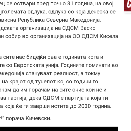
ц се оствари пред точно 31 година, на овој
јголемата одлука, одлука со која денеска се
ависна Република Северна Македонија,
адската организација на СДСМ Васко
н собир во организација на ОО СДСМ Кисела
 сите нас бидејќи ова е годината кога и
е со Европската унија. Годините поминати во
кедонија стануваат реалност, а токму
на крајот од тунелот кој со години го
акам да им порачам на сите оние кои не и
а партија, дека СДСМ е партијата која ги
а која ќе ги заврши истите до 2030 година.
!” порача Кичевски.