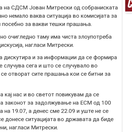
па на СДСМ Јован Митрески од собраниската
но немало ваква ситуација во комисијата за
и посебно за вакви тешки прашања.
 но очигледно таму има чиста злоупотреба
искусија, нагласи Митрески.
а дискутира и за информации да се формира
е случува сега и што се случувало во
 се отворат сите прашања кои се битни за
 кај нас и во светот повикувам да се
за законот за задолжување на ЕСМ од 100
 на 19.07, а денес сме 22.09 и уште не се
се донесе ситуацијата во државата да биде
ни, нагласи Митрески.