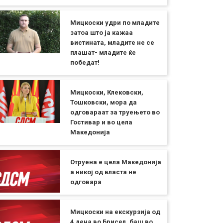
Мицкоски удри по младите
затоа што ја кажаа
вистината, младите не се
плашат- младите ќе
победат!
Мицкоски, Клековски,
Тошковски, мора да
одговараат за труењето во
Гостивар и во цела
Македонија
Отруена е цела Македонија
а никој од власта не
одговара
Мицкоски на екскурзија од
4 дена во Брисел, баш во