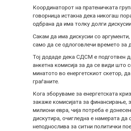
Координаторот на пратеничката гру
говорница истакна дека никогаш пора
одбрана да има толку долги дискуси
Сакам да има дискусии со аргументи,
само да се одлоговлечи времето за д
Тој додаде дека СДСМ е подготвен д
анкетна комисија за да се види што с
минатото во енергетскиот скетор, да
граѓаните.
Кога зборуваме за енергетската криза
закаже комисијата за финансирање, 
милиони евра, чија потреба е донесена
дискутира, очигледна е намерата да 
неподнослива за ситни политички пое