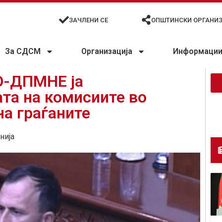
ЗАЧЛЕНИ СЕ
ОПШТИНСКИ ОРГАНИ
За СДСМ
Организација
Информации 
О-ДПМНЕ ја
та на комисиите во
на граѓаните
нија