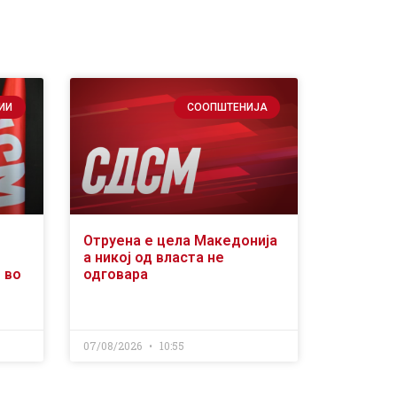
ИИ
СООПШТЕНИЈА
Отруена е цела Македонија
а никој од власта не
 во
одговара
07/08/2026
10:55