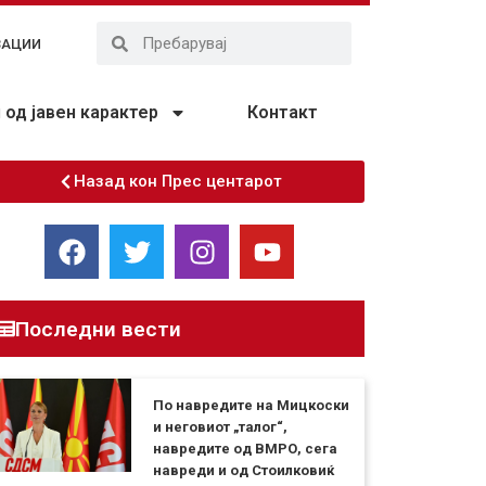
ЗАЦИИ
од јавен карактер
Контакт
Назад кон Прес центарот
Последни вести
По навредите на Мицкоски
и неговиот „талог“,
навредите од ВМРО, сега
навреди и од Стоилковиќ