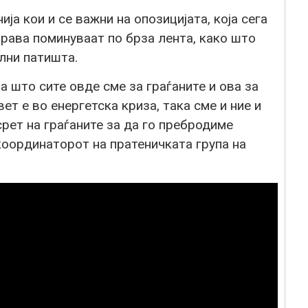
ја кои и се важни на опозицијата, која сега
рава поминуваат по брза лента, како што
лни патишта.
а што сите овде сме за граѓаните и ова за
ет е во енергетска криза, така сме и ние и
рет на граѓаните за да го пребродиме
координаторот на пратеничката група на