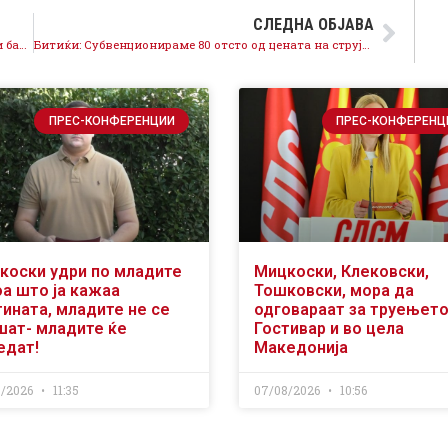
СЛЕДНА ОБЈАВА
За расколот и кавгите за медот ВМРО-ДПМНЕ да ги бараат проблемите кај себе
Битиќи: Субвенционираме 80 отсто од цената на струјата за граѓаните, посветени сме на обезбедување доволно енергенси за зимата
ПРЕС-КОНФЕРЕНЦИИ
ПРЕС-КОНФЕРЕНЦ
коски удри по младите
Мицкоски, Клековски,
оа што ја кажаа
Тошковски, мора да
тината, младите не се
одговараат за труењето
шат- младите ќе
Гостивар и во цела
едат!
Македонија
8/2026
11:35
07/08/2026
10:56