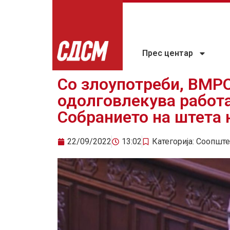
Прес центар
Со злоупотреби, ВМР
одолговлекува работа
Собранието на штета 
22/09/2022
13:02
Категорија:
Соопште