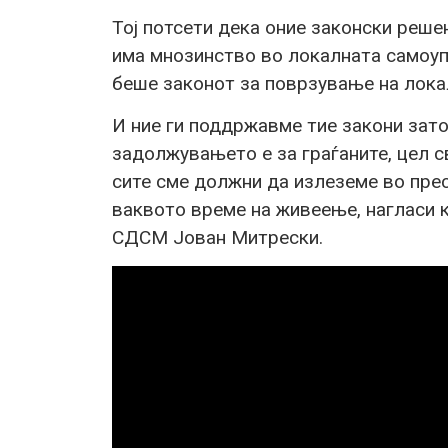
Тој потсети дека оние законски решени
има мнозинство во локалната самоуп
беше законот за поврзување на лока
И ние ги поддржавме тие закони зато
задолжувањето е за граѓаните, цел св
сите сме должни да излеземе во прес
ваквото време на живеење, нагласи 
СДСМ Јован Митрески.