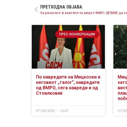
ПРЕТХОДНА ОБЈАВА
ПРЕС-КОНФЕРЕНЦИИ
По навредите на Мицкоски и
Миц
неговиот „талог“, навредите
зат
од ВМРО, сега навреди и од
вис
Стоилковиќ
пла
поб
07/08/2026
12:47
07/0