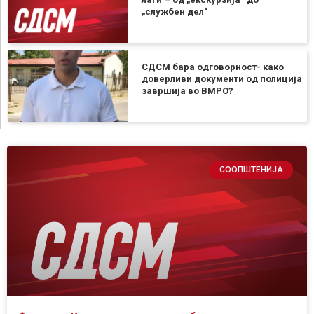
„службен дел“
СДСМ бара одговорност- како
доверливи документи од полиција
завршија во ВМРО?
СООПШТЕНИЈА