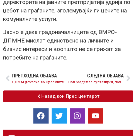
директорите на јавните претпријатија удрија по
џебот на граѓаните, зголемувајќи ги цените на
комуналните услуги.
Јасно е дека градоначалниците од ВМРО-
ДПМНЕ мислат единствено на личните и
бизнис интереси и воопшто не се грижат за
потребите на граѓаните.
ПРЕТХОДНА ОБЈАВА
СЛЕДНА ОБЈАВА
СДММ денеска во Пробиштип, под слоганот играме заедно „Млади и солидарни“ се одржа хуманитарниот турнир за поддршка на млади и деца со попреченост
Нов модел за субвенции, повеќе инвестиции за поголемо земјоделско производство
Назад кон Прес центарот