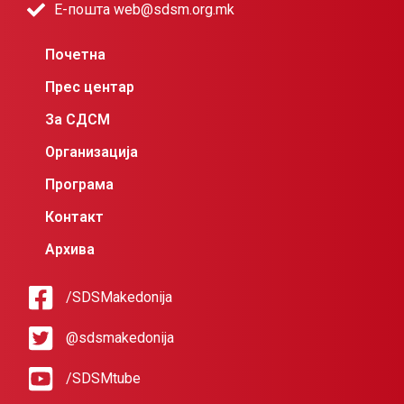
Е-пошта web@sdsm.org.mk
Почетна
Прес центар
За СДСМ
Организација
Програма
Контакт
Архива
/SDSMakedonija
@sdsmakedonija
/SDSMtube