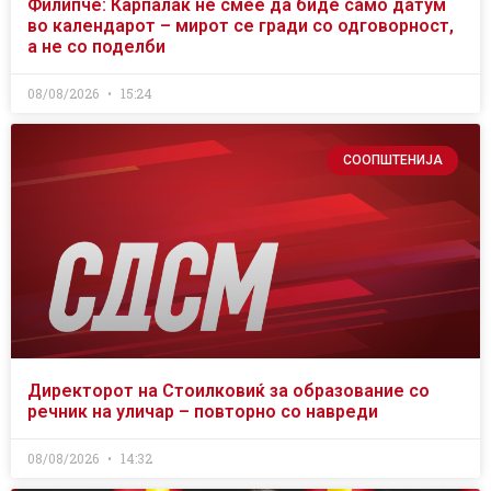
Филипче: Карпалак не смее да биде само датум
во календарот – мирот се гради со одговорност,
а не со поделби
08/08/2026
15:24
СООПШТЕНИЈА
Директорот на Стоилковиќ за образование со
речник на уличар – повторно со навреди
08/08/2026
14:32