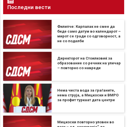
Последни вести
Филипче: Карпалак не смее да
биде само датум во календарот –
мирот се гради со одговорност, а
не со поделби
Директорот на Стоилковиќ за
образование со речник на уличар
– повторно со навреди
Нема чиста вода за граѓаните,
нема струја, а Мицкоски и ВМРО
за профит туркаат дата центри
Мицкоски повторно уловен во
лаги – од „екскурзија“ до