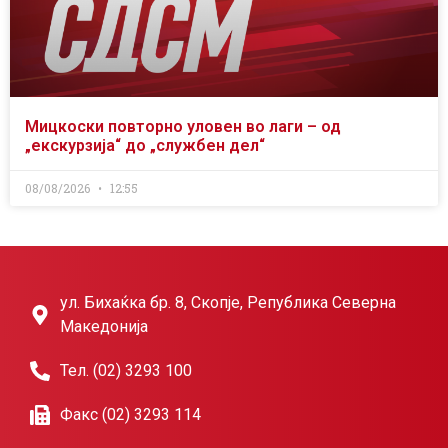
Мицкоски повторно уловен во лаги – од
„екскурзија“ до „службен дел“
08/08/2026
12:55
ул. Бихаќка бр. 8, Скопје, Република Северна
Македонија
Тел. (02) 3293 100
Факс (02) 3293 114