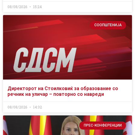
08/08/2026
15:24
СООПШТЕНИЈА
Директорот на Стоилковиќ за образование со
речник на уличар – повторно со навреди
08/08/2026
14:32
ПРЕС-КОНФЕРЕНЦИИ