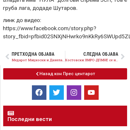
груба лага, додаде Шутаров.
линк до видео:
https://www.facebook.com/story.php?
story_fbid=pfbid02SNXjNHwrko9nKkRy6SWUpd5
ПРЕТХОДНА ОБЈАВА
СЛЕДНА ОБЈАВА
Медарот Мицкоски и Данела Арсовска да почнат да работат и да го решат проблемот со ЈСП кој тие го создадоа
Костовски: ВМРО-ДПМНЕ се нервозни секогаш кога на дневен ред е правдата, СДСМ нема да дозволи уставна криза
Назад кон Прес центарот
Последни вести