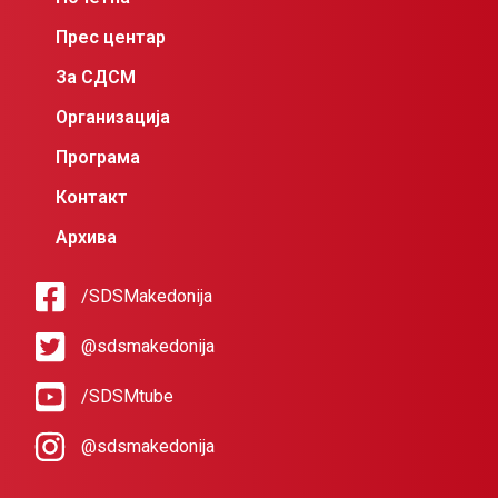
Прес центар
За СДСМ
Организација
Програма
Контакт
Архива
/SDSMakedonija
@sdsmakedonija
/SDSMtube
@sdsmakedonija