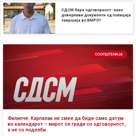
СДСМ бара одговорност- како
доверливи документи од полиција
завршија во ВМРО?
СООПШТЕНИЈА
Филипче: Карпалак не смее да биде само датум
во календарот – мирот се гради со одговорност,
а не со поделби