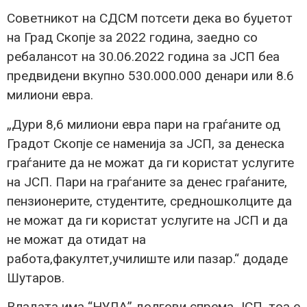
Советникот на СДСМ потсети дека во буџетот
на Град Скопје за 2022 година, заедно со
ребалансот на 30.06.2022 година за ЈСП беа
предвидени вкупно 530.000.000 денари или 8.6
милиони евра.
„Дури 8,6 милиони евра пари на граѓаните од
Градот Скопје се наменија за ЈСП, за денеска
граѓаните да не можат да ги користат услугите
на ЈСП. Пари на граѓаните за денес граѓаните,
пензионерите, студентите, средношколците да
не можат да ги користат услугите на ЈСП и да
не можат да отидат на
работа,факултет,училиште или пазар.“ додаде
Шутаров.
Владата има “НУЛА” долгови спрема ЈСП, тоа е