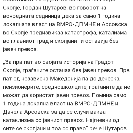
Скопје, Гордан Шутаров, во говорот на
вонредната сединица дека за само 1 година
локалната власт на ВМРО-ДПМНЕ и Арсовска
во Скопје предизвикаа катастрофа, катализма
во главниот град и скопјани ги оставија без
јавен превоз.
„За прв пат во својата историја на Градот
Скопје, граѓаните останаа без јавен превоз. Прв
пат од независна Македонија па до денеска,
пензионерите, средношколците, граѓаните да не
можат да користат јавен превоз. Помина само
1 година локална власт на ВМРО-ДПМНЕ и
Данела Арсовска за да се случи ваква
катаклизма со јавниот превоз. Најгневни од
сите се скопјани и тоа со право“ рече Шутаров.