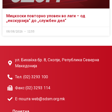
Мицкоски повторно уловен во лаги – од
„екскурзија“ до „службен дел“
08/08/2026
12:55
ул. Бихаќка бр. 8, Скопје, Република Северна
Македонија
Тел. (02) 3293 100
Факс (02) 3293 114
Е-пошта web@sdsm.org.mk
Почетна