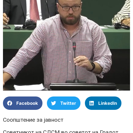
Facebook
Twitter
LinkedIn
Соопштение за јавност
Советникот на СДСМ во советот на Градот