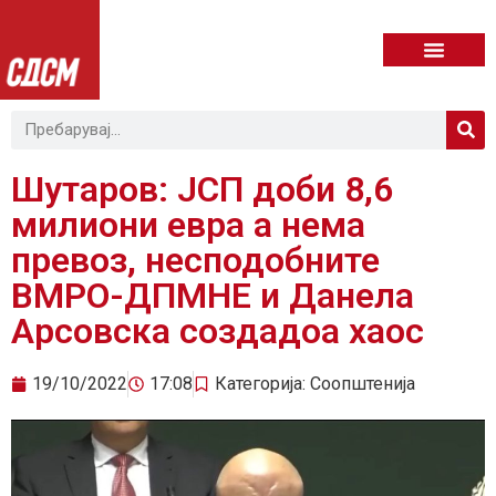
Шутаров: ЈСП доби 8,6
милиони евра а нема
превоз, несподобните
ВМРО-ДПМНЕ и Данела
Арсовска создадоа хаос
19/10/2022
17:08
Категорија:
Соопштенија