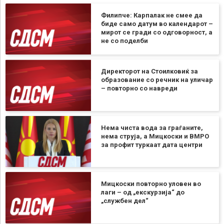
Филипче: Карпалак не смее да
биде само датум во календарот –
мирот се гради со одговорност, а
не со поделби
Директорот на Стоилковиќ за
образование со речник на уличар
– повторно со навреди
Нема чиста вода за граѓаните,
нема струја, а Мицкоски и ВМРО
за профит туркаат дата центри
Мицкоски повторно уловен во
лаги – од „екскурзија“ до
„службен дел“