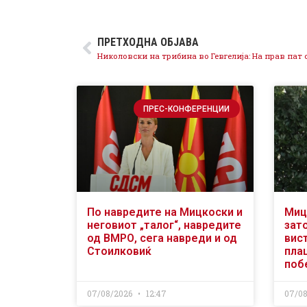
ПРЕТХОДНА ОБЈАВА
ПРЕС-КОНФЕРЕНЦИИ
По навредите на Мицкоски и
Миц
неговиот „талог“, навредите
зат
од ВМРО, сега навреди и од
вис
Стоилковиќ
пла
поб
07/08/2026
12:47
07/0