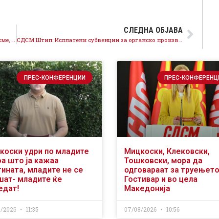
СЛЕДНА ОБЈАВА
Николовски на трибина во Гевгелија: На прав пат сме, ги остваруваме стратешките цели, ги враќаме парите кај граѓаните
СДСМ Штип: Исплатени субвенции за органско производство
ПРЕС-КОНФЕРЕНЦИИ
ПРЕС-КОНФЕРЕНЦ
коски удри по младите
Мицкоски, Клековски,
оа што ја кажаа
Тошковски, мора да
тината, младите не се
одговараат за труењето
шат- младите ќе
Гостивар и во цела
едат!
Македонија
8/2026
11:35
07/08/2026
10:56