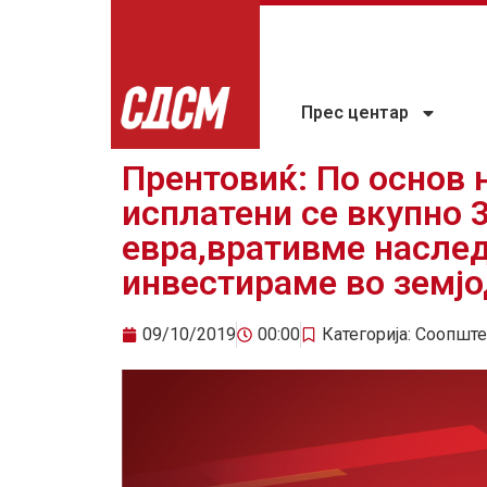
Прес центар
Прентовиќ: По основ 
исплатени се вкупно 
евра,вративме наслед
инвестираме во земј
09/10/2019
00:00
Категорија:
Соопште