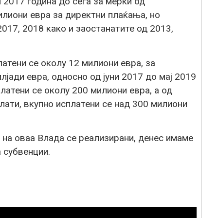
 2017 година до сега за мерки од
илиони евра за директни плаќања, но
2017, 2018 како и заостанатите од 2013,
латени се околу 12 милиони евра, за
лјади евра, односно од јуни 2017 до мај 2019
латени се околу 200 милиони евра, а од
лати, вкупно исплатени се над 300 милиони
 на оваа Влада се реализирани, денес имаме
 субвенции.