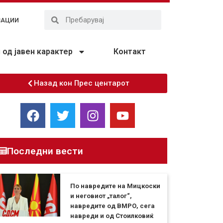
ЗАЦИИ
од јавен карактер
Контакт
Назад кон Прес центарот
Последни вести
По навредите на Мицкоски
и неговиот „талог“,
навредите од ВМРО, сега
навреди и од Стоилковиќ