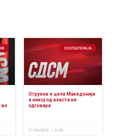
ИИ
СООПШТЕНИЈА
Отруена е цела Македонија
а никој од власта не
 во
одговара
07/08/2026
10:55