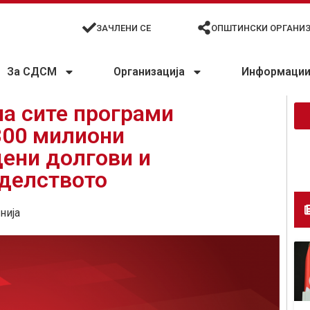
ЗАЧЛЕНИ СЕ
ОПШТИНСКИ ОРГАНИ
За СДСМ
Организација
Информации 
на сите програми
300 милиони
ени долгови и
оделството
нија