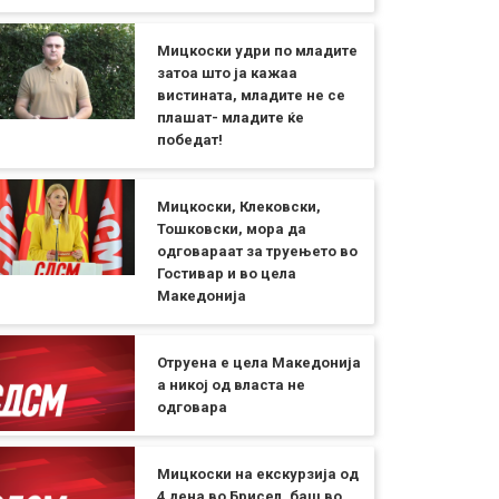
Мицкоски удри по младите
затоа што ја кажаа
вистината, младите не се
плашат- младите ќе
победат!
Мицкоски, Клековски,
Тошковски, мора да
одговараат за труењето во
Гостивар и во цела
Македонија
Отруена е цела Македонија
а никој од власта не
одговара
Мицкоски на екскурзија од
4 дена во Брисел, баш во