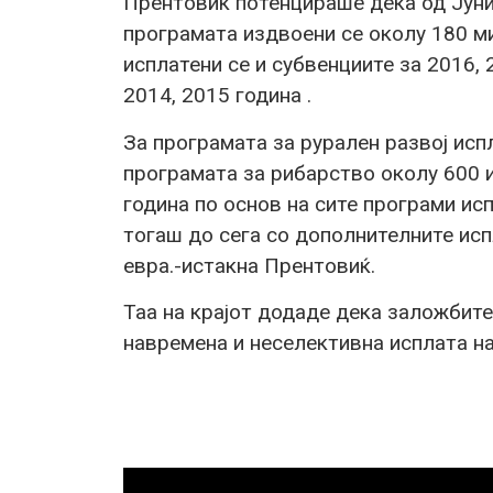
Прентовиќ потенцираше дека од Јуни
програмата издвоени се околу 180 м
исплатени се и субвенциите за 2016, 
2014, 2015 година .
За програмата за рурален развој исп
програмата за рибарство околу 600 и
година по основ на сите програми исп
тогаш до сега со дополнителните исп
евра.-истакна Прентовиќ.
Таа на крајот додаде дека заложбите
навремена и неселективна исплата на