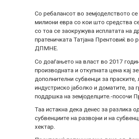
Со ребалансот во земјоделството се
милиони евра со кои што средства се
со тоа се заокружува исплатата на д
пратеничката Татјана Прентовиќ во
ДПМНЕ.
Со доаѓањето на власт во 2017 годи
производната и откупната цена кај з
дополнителни субвенци за праските, 
индустриско јаболко и доматите, за г
поддршка на земјоделците.-посочи П
Таа истакна дека денес за разлика о
субвенциите на развојни и на субвен
хектар.