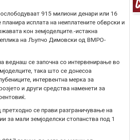
 ослободуваат 915 милиони денари или 16
 планира исплата на неиплатените обврски и
ржавата кон земјоделците.-истакна
 реплика на Љупчо Димовски од ВМРО-
на веднаш се започна со интервенирање во
емјоделците, така што се донесоа
лубениците, интервентна мерка за
розјето и други средства наменети за
рентовиќ.
д претходно се прави разграничување на
ции за мали земјоделски стопанства под 1