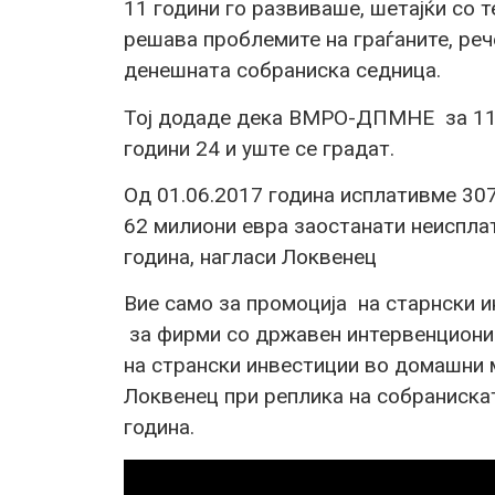
11 години го развиваше, шетајќи со т
решава проблемите на граѓаните, ре
денешната собраниска седница.
Тој додаде дека ВМРО-ДПМНЕ за 11 
години 24 и уште се градат.
Од 01.06.2017 година исплативме 307
62 милиони евра заостанати неиспла
година, нагласи Локвенец
Вие само за промоција на старнски 
за фирми со државен интервенциониз
на странски инвестиции во домашни 
Локвенец при реплика на собраниска
година.