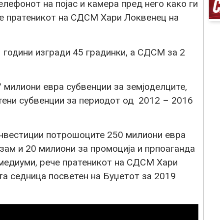
елефонот на појас и камера пред него како ги
че пратеникот на СДСМ Хари Локвенец на
години изгради 45 градинки, а СДСМ за 2
 милиони евра субвенции за земјоделците,
тени субвенции за периодот од 2012 – 2016
инвестиции потрошоците 250 милиони евра
ам и 20 милиони за промоција и прпоаганда
медиуми, рече пратеникот на СДСМ Хари
та седница посветен на Буџетот за 2019