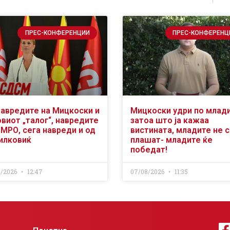
ПРЕС-КОНФЕРЕНЦИИ
ПРЕС-КОНФЕРЕНЦ
навредите на Мицкоски и
Мицкоски удри по млад
виот „талог“, навредите
затоа што ја кажаа
ВМРО, сега навреди и од
вистината, младите не 
илковиќ
плашат- младите ќе
победат!
8/2026
12:47
07/08/2026
11:35