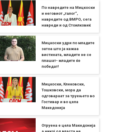
По навредите на Мицкоски
и неговиот „талог“,
навредите од ВМРО, сега
навреди и од Стоилковиќ
Мицкоски удри по младите
затоа што ја кажаа
вистината, младите не се
плашат- младите ќе
победат!
Мицкоски, Клековски,
Тошковски, мора да
одговараат за труењето во
Гостивар и во цела
Македонија
Отруена е цела Македонија
а никој од власта не