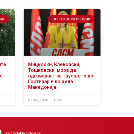
ИИ
ПРЕС-КОНФЕРЕНЦИИ
ите
Мицкоски, Клековски,
Тошковски, мора да
се
одговараат за труењето во
Гостивар и во цела
Македонија
07/08/2026
10:56
/SDSMakedonija