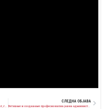
СЛЕДНА ОБЈАВА
Масовното присуство потврди, Штип е на прав пат, граѓаните даваат поддршка на политиките на СДСМ
Ветивме и создаваме професионална јавна администрација во интерес на граѓаните и бизнис-секторот, на прав пат сме