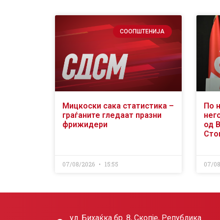
СООПШТЕНИЈА
Мицкоски сака статистика –
По 
граѓаните гледаат празни
него
фрижидери
од 
Сто
07/08/2026
15:55
07/0
ул. Бихаќка бр. 8, Скопје, Република