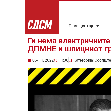
Прес центар
Ги нема електричните
ДПМНЕ и шпицниот г
06/11/2022
11:38
Категорија:
Соопште