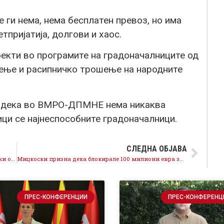
 ги нема, нема бесплатен превоз, но има
тпријатија, долгови и хаос.
оекти во програмите на градоначалниците од
ње и расипничко трошење на народните
и дека во ВМРО-ДПМНЕ нема никаква
ци се најнеспособните градоначалници.
СЛЕДНА ОБЈАВА
Мицкоски блокираше 100 милиони евра, Ковачевски обезбеди 80 милиони помош од ЕУ, ете ја разликата
Мицкоски призна дека блокирале 100 милиони евра за енергетската криза
ПРЕС-КОНФЕРЕНЦИИ
ПРЕС-КОНФЕРЕНЦ