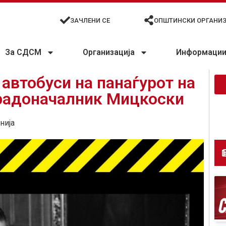
ЗАЧЛЕНИ СЕ
ОПШТИНСКИ ОРГАНИ
За СДСМ
Организација
Информации 
 автобуси на панаѓурот на
радоначалник Мицкоски
нија