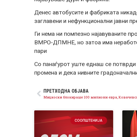
Денес автобусите и фабриката никаде
заглавени и нефункционални јавни пре
Ги нема ни помпезно најавуваните пр
ВМРО-ДПМНЕ, но затоа има неработе
пари
Со панаѓурот уште еднаш се потврд
промена и дека нивните градоначални
ПРЕТХОДНА ОБЈАВА
СООПШТЕНИЈА