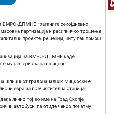
 на ВМРО-ДПМНЕ граѓаните секојдневно
, масовна партизација и расипничко трошење
капитални проекте, решенија, ниту пак помош
рганизација на ВМРО-ДПМНЕ каде
ите му реферираа на шпицниот
 на шпицниот градоначалник Мицкоски е
лиони евра за пречистителна станица.
ека лично тој во име на Град Скопје
рични автобуси, па отиде чекор понатму