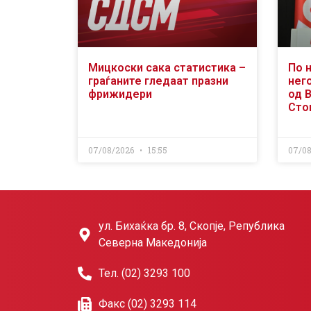
Мицкоски сака статистика –
По 
граѓаните гледаат празни
него
фрижидери
од 
Сто
07/08/2026
15:55
07/0
ул. Бихаќка бр. 8, Скопје, Република
Северна Македонија
Тел. (02) 3293 100
Факс (02) 3293 114