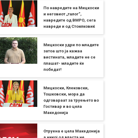
По навредите на Мицкоски
и неговиот „талог“,
навредите од ВМРО, сега
навреди и од Стоилковиќ
Мицкоски удри по младите
затоа што ја кажаа
вистината, младите не се
плашат- младите ќе
победат!
Мицкоски, Клековски,
Тошковски, мора да
одговараат за труењето во
Гостивар и во цела
Македонија
Отруена е цела Македонија
а никој од власта не