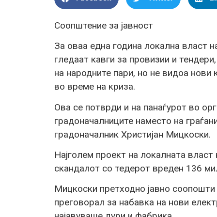
Соопштение за јавност
За оваа една година локална власт
гледаат кавги за провизии и тендери
на народните пари, но не видоа нови 
во време на криза.
Ова се потврди и на панаѓурот во о
градоначалниците наместо на граѓан
градоначалник Христијан Мицкоски.
Најголем проект на локалната власт
скандалот со тедерот вреден 136 ми
Мицкоски претходно јавно соопошти д
преговорал за набавка на нови елект
најавуваше дури и фабрика.