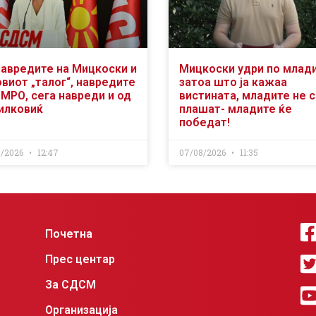
навредите на Мицкоски и
Мицкоски удри по млад
виот „талог“, навредите
затоа што ја кажаа
ВМРО, сега навреди и од
вистината, младите не 
илковиќ
плашат- младите ќе
победат!
8/2026
12:47
07/08/2026
11:35
Почетна
Прес центар
За СДСМ
Организација