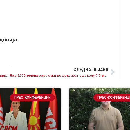
донија
СЛЕДНА ОБЈАВА
Успешно се реализира процесот на гасификација, завршени над 70 отсто од градежните работи на кракот Неготино – Прилеп – Битола
Над 2.100 зелени картички во вредност од околу 7.5 милиони денари доделени на земјоделците од Ресен
ПРЕС-КОНФЕРЕНЦИИ
ПРЕС-КОНФЕРЕНЦ