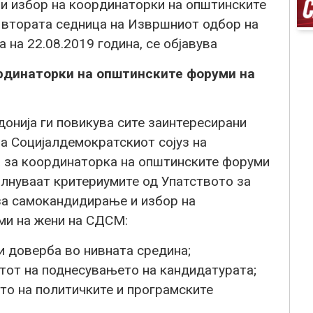
и избор на координаторки на општинските
 втората седница на Извршниот одбор на
на 22.08.2019 година, се објавува
рдинаторки на општинските форуми на
онија ги повикува сите заинтересирани
а Социјалдемократскиот сојуз на
а за координаторка на општинските форуми
олнуваат критериумите од Упатството за
 за самокандидирање и избор на
ми на жени на СДСМ:
 и доверба во нивната средина;
тот на поднесувањето на кандидатурата;
то на политичките и програмските