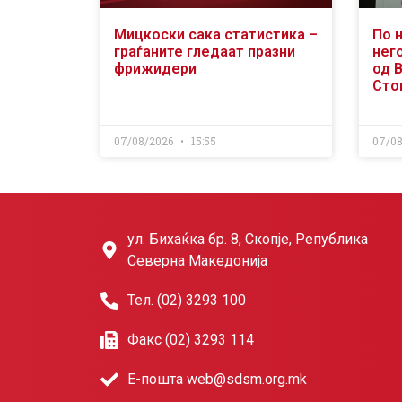
Мицкоски сака статистика –
По 
граѓаните гледаат празни
него
фрижидери
од 
Сто
07/08/2026
15:55
07/0
ул. Бихаќка бр. 8, Скопје, Република
Северна Македонија
Тел. (02) 3293 100
Факс (02) 3293 114
Е-пошта web@sdsm.org.mk