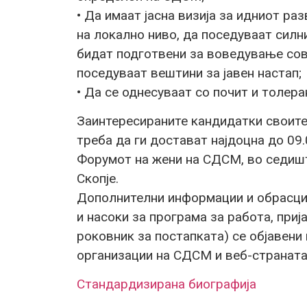
• Да имаат јасна визија за идниот р
на локално ниво, да поседуваат силн
бидат подготвени за воведување сов
поседуваат вештини за јавен настап;
• Да се однесуваат со почит и толера
Заинтересираните кандидатки своите
треба да ги достават најдоцна до 09
Форумот на жени на СДСМ, во седиште
Скопје.
Дополнителни информации и обрасци 
и насоки за програма за работа, при
роковник за постапката) се објавени
организации на СДСМ и веб-странат
Стандардизирана биографија