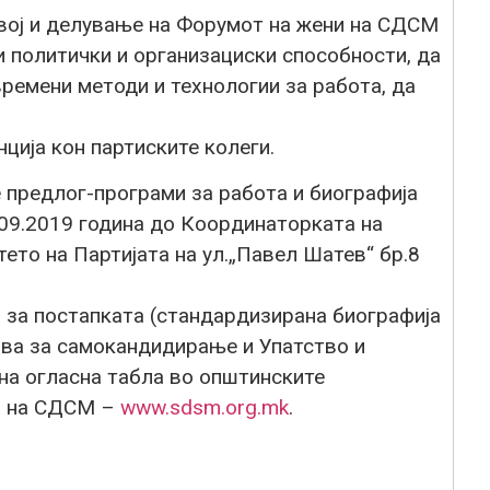
азвој и делување на Форумот на жени на СДСМ
и политички и организациски способности, да
ремени методи и технологии за работа, да
нција кон партиските колеги.
 предлог-програми за работа и биографија
.09.2019 година до Координаторката на
то на Партијата на ул.„Павел Шатев“ бр.8
за постапката (стандардизирана биографија
јава за самокандидирање и Упатство и
 на огласна табла во општинските
а на СДСМ –
www.sdsm.org.mk
.