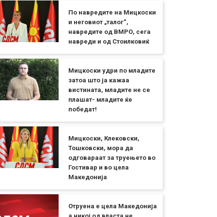
По навредите на Мицкоски
и неговиот „талог“,
навредите од ВМРО, сега
навреди и од Стоилковиќ
Мицкоски удри по младите
затоа што ја кажаа
вистината, младите не се
плашат- младите ќе
победат!
Мицкоски, Клековски,
Тошковски, мора да
одговараат за труењето во
Гостивар и во цела
Македонија
Отруена е цела Македонија
а никој од власта не