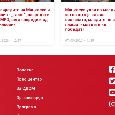
навредите на Мицкоски и
Мицкоски удри по млад
виот „талог“, навредите
затоа што ја кажаа
ВМРО, сега навреди и од
вистината, младите не 
илковиќ
плашат- младите ќе
победат!
8/2026
12:47
07/08/2026
11:35
Почетна
Прес центар
За СДСМ
Организација
Програма