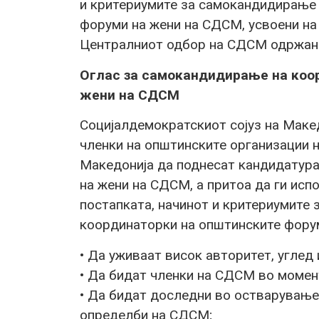
и критериумите за самокандидирање 
форуми на жени на СДСМ, усвоени на
Централниот одбор на СДСМ одржана 
Оглас за самокандидирање на коо
жени на СДСМ
Социјалдемократскиот сојуз на Макед
членки на општинските организации н
Македонија да поднесат кандидатур
на жени на СДСМ, а притоа да ги исп
постапката, начинот и критериумите
координаторки на општинските фору
• Да уживаат висок авторитет, углед
• Да бидат членки на СДСМ во момен
• Да бидат доследни во остварување
определби на СДСМ;