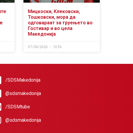
ите
Мицкоски, Клековски,
Тошковски, мора да
се
одговараат за труењето во
Гостивар и во цела
Македонија
07/08/2026
10:56
/SDSMakedonija
@sdsmakedonija
/SDSMtube
@sdsmakedonija