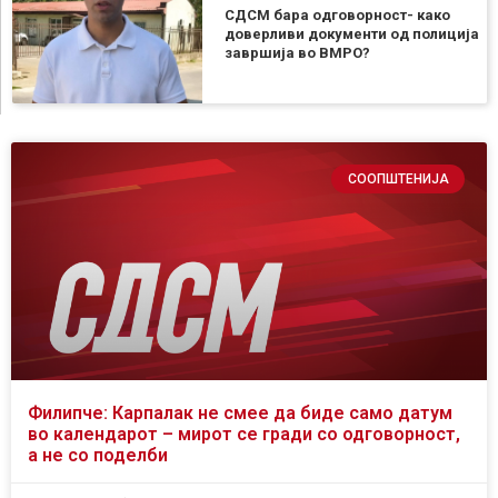
СДСМ бара одговорност- како
доверливи документи од полиција
завршија во ВМРО?
СООПШТЕНИЈА
Филипче: Карпалак не смее да биде само датум
во календарот – мирот се гради со одговорност,
а не со поделби