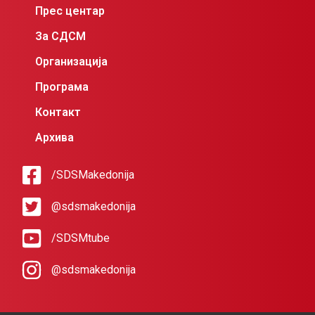
Прес центар
За СДСМ
Организација
Програма
Контакт
Архива
/SDSMakedonija
@sdsmakedonija
/SDSMtube
@sdsmakedonija