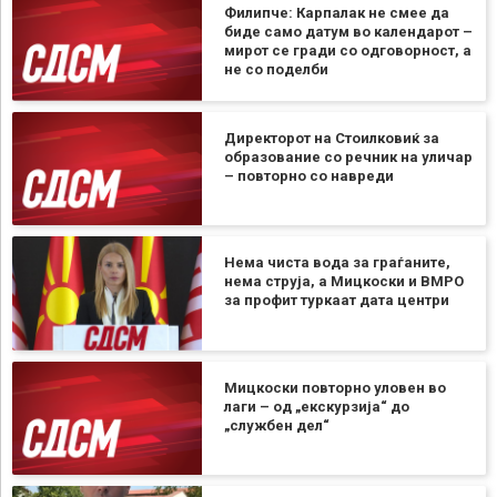
Филипче: Карпалак не смее да
биде само датум во календарот –
мирот се гради со одговорност, а
не со поделби
Директорот на Стоилковиќ за
образование со речник на уличар
– повторно со навреди
Нема чиста вода за граѓаните,
нема струја, а Мицкоски и ВМРО
за профит туркаат дата центри
Мицкоски повторно уловен во
лаги – од „екскурзија“ до
„службен дел“