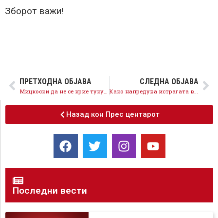
Зборот важи!
ПРЕТХОДНА ОБЈАВА
СЛЕДНА ОБЈАВА
Мицкоски да не се крие туку да излезе пред граѓаните и да признае дали се гледал со Никола Груевски во Будимпешта?
Како напредува истрагата во случајот Рекет, така расте нервозата и паниката кај ВМРО-ДПМНЕ, Мицкоски да одговори за средбите
Назад кон Прес центарот
Последни вести