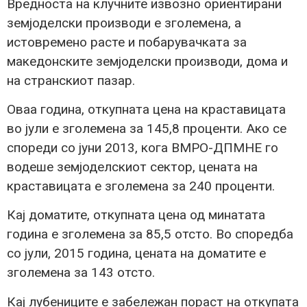
Вредноста на клучните извозно ориентирани
земјоделски производи е зголемена, а
истовремено расте и побарувачката за
македонските земјоделски производи, дома и
на странскиот пазар.
Оваа година, откупната цена на краставицата
во јули е зголемена за 145,8 проценти. Ако се
спореди со јуни 2013, кога ВМРО-ДПМНЕ го
водеше земјоделскиот сектор, цената на
краставицата е зголемена за 240 проценти.
Кај доматите, откупната цена од минатата
година е зголемена за 85,5 отсто. Во споредба
со јули, 2015 година, цената на доматите е
зголемена за 143 отсто.
Кај лубениците е забележан пораст на откупата