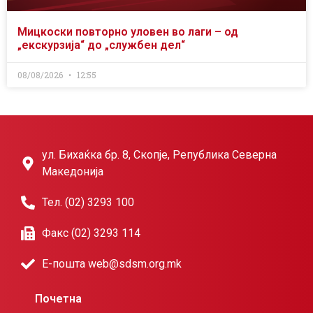
Мицкоски повторно уловен во лаги – од
„екскурзија“ до „службен дел“
08/08/2026
12:55
ул. Бихаќка бр. 8, Скопје, Република Северна
Македонија
Тел. (02) 3293 100
Факс (02) 3293 114
Е-пошта web@sdsm.org.mk
Почетна