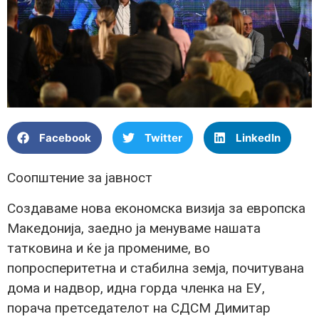
Facebook
Twitter
LinkedIn
Соопштение за јавност
Создаваме нова економска визија за европска
Македонија, заедно ја менуваме нашата
татковина и ќе ја промениме, во
попросперитетна и стабилна земја, почитувана
дома и надвор, идна горда членка на ЕУ,
порача претседателот на СДСМ Димитар