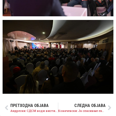
ПРЕТХОДНА ОБЈАВА
СЛЕДНА ОБЈАВА
Андрески: СДСМ води вистинска грижа за граѓаните и ги реазлизиран стратешките интереси на државата
Ковачевски: Ја спасивме економијата и обезбедивме доволно храна, струја и енергенси