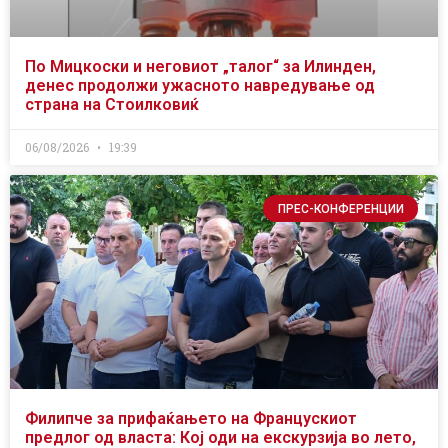
По Мицкоски и неговиот „талог“ за Илинден,
денес продолжи ужасното навредување од
страна на Стоилковиќ
06/08/2026
19:39
ПРЕС-КОНФЕРЕНЦИИ
Филипче за прифаќањето на Францускиот
предлог од власта: Кој оди на екскурзија во лето,