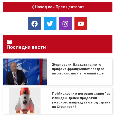
Назад кон Прес центарот
Последни вести
Жерновски: Владата тајно го
прифаќа францускиот предлог
што во опозиција го напаѓаше
По Мицкоски и неговиот „талог“ за
Илинден, денес продолжи
ужасното навредување од страна
на Стоилковиќ