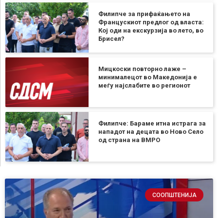
Филипче за прифаќањето на
Францускиот предлог од власта:
Кој оди на екскурзија во лето, во
Брисел?
Мицкоски повторно лаже –
минималецот во Македонија е
меѓу најслабите во регионот
Филипче: Бараме итна истрага за
нападот на децата во Ново Село
од страна на ВМРО
СООПШТЕНИЈА