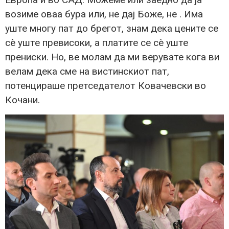
возиме оваа бура или, не дај Боже, не . Има
уште многу пат до брегот, знам дека цените се
сè уште превисоки, а платите се сè уште
прениски. Но, ве молам да ми верувате кога ви
велам дека сме на вистинскиот пат,
потенцираше претседателот Ковачевски во
Кочани.