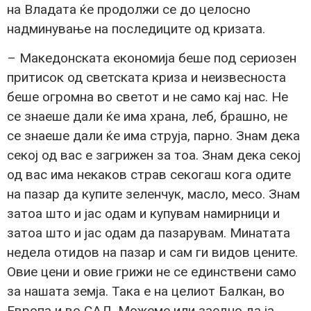
на Владата ќе продолжи се до целосно
надминување на последиците од кризата.
– Македонската економија беше под сериозен
притисок од светската криза и неизвесноста
беше огромна во светот и не само кај нас. Не
се знаеше дали ќе има храна, леб, брашно, не
се знаеше дали ќе има струја, парно. Знам дека
секој од вас е загрижен за тоа. Знам дека секој
од вас има некаков страв секогаш кога одите
на пазар да купите зеленчук, масло, месо. Знам
затоа што и јас одам и купувам намирници и
затоа што и јас одам да пазарувам. Минатата
недела отидов на пазар и сам ги видов цените.
Овие цени и овие грижи не се единствени само
за нашата земја. Така е на целиот Балкан, во
Европа и во САД. Можеме или заедно да ја