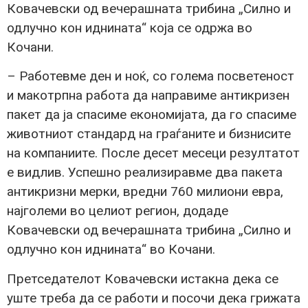
Ковачевски од вечерашната трибина „Силно и
одлучно кон иднината“ која се одржа во
Кочани.
– Работевме ден и ноќ, со голема посветеност
и макотрпна работа да направиме антикризен
пакет да ја спасиме економијата, да го спасиме
животниот стандард на граѓаните и бизнисите
на компаниите. После десет месеци резултатот
е видлив. Успешно реализиравме два пакета
антикризни мерки, вредни 760 милиони евра,
најголеми во целиот регион, додаде
Ковачевски од вечерашната трибина „Силно и
одлучно кон иднината“ во Кочани.
Претседателот Ковачевски истакна дека се
уште треба да се работи и посочи дека грижата