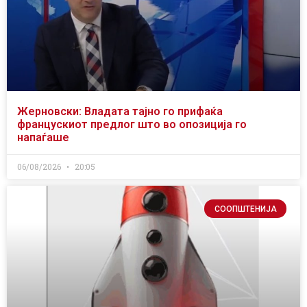
Жерновски: Владата тајно го прифаќа
францускиот предлог што во опозиција го
напаѓаше
06/08/2026
20:05
СООПШТЕНИЈА