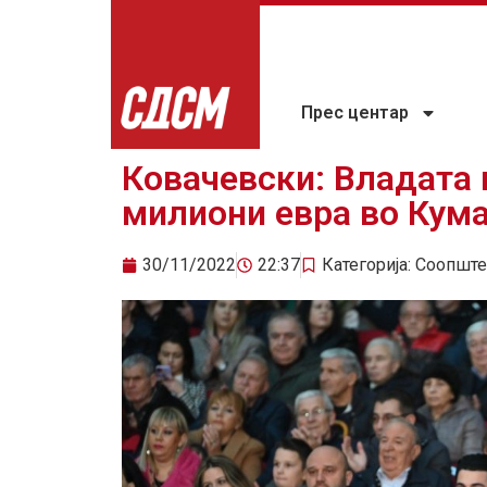
Прес центар
Ковачевски: Владата
милиони евра во Кума
30/11/2022
22:37
Категорија:
Соопште