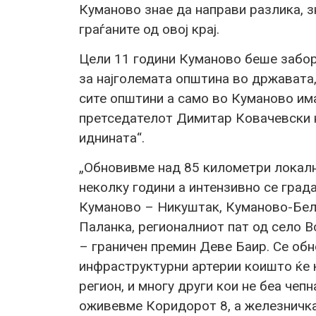
Куманово знае да направи разлика, з
граѓаните од овој крај.
Цели 11 години Куманово беше забо
за најголемата општина во државата
сите општини а само во Куманово им
претседателот Димитар Ковачевски н
иднината“.
„Обновивме над 85 километри локалн
неколку години а интензивно се град
Куманово – Никуштак, Куманово-Бел
Паланка, регионалниот пат од село В
– граничен премин Деве Баир. Се обн
инфраструктурни артерии коишто ќе к
регион, и многу други кои не беа чеп
оживевме Коридорот 8, а железничкат