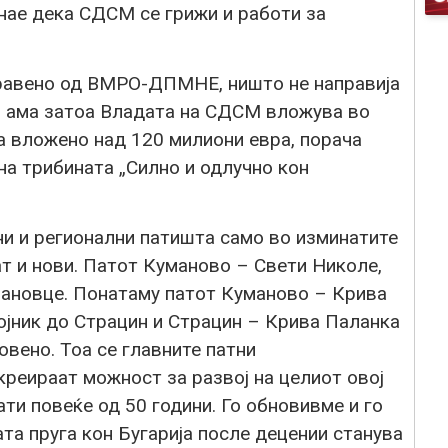
нае дека СДСМ се грижи и работи за
равено од ВМРО-ДПМНЕ, ништо не направија
, ама затоа Владата на СДСМ вложува во
а вложено над 120 милиони евра, порача
а трибината „Силно и одлучно кон
и и регионални патишта само во изминатите
ат и нови. Патот Куманово – Свети Николе,
ановце. Понатаму патот Куманово – Крива
ојник до Страцин и Страцин – Крива Паланка
овено. Тоа се главните патни
реираат можност за развој на целиот овој
нати повеќе од 50 години. Го обновивме и го
а пруга кон Бугарија после децении станува