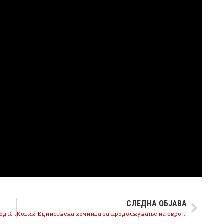
СЛЕДНА ОБЈАВА
Ковачевски: Завршена е изградбата на гасоводот од Куманово до Битола од 188 километри
Коциќ: Единствена кочница за продолжување на европскиот пат е опозицијата предводена од ВМРО-ДПМНЕ и Левица