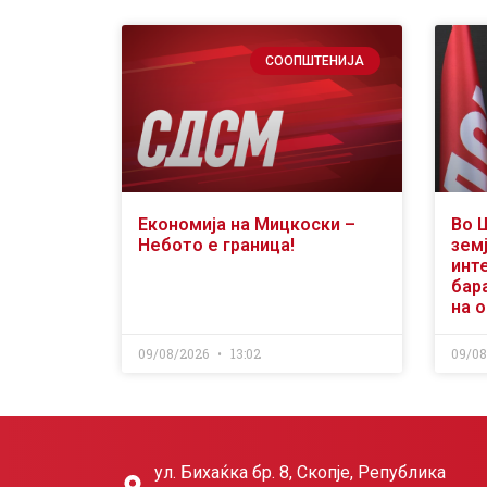
СООПШТЕНИЈА
Економија на Мицкоски –
Во 
Небото е граница!
земј
инт
бар
на 
09/08/2026
13:02
09/0
ул. Бихаќка бр. 8, Скопје, Република