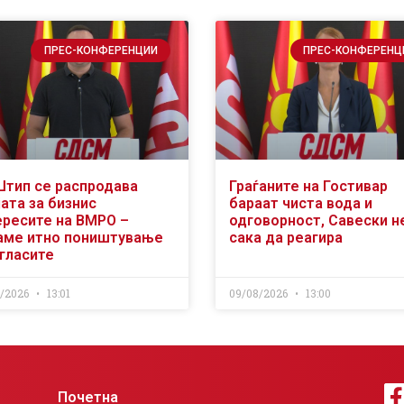
ПРЕС-КОНФЕРЕНЦИИ
ПРЕС-КОНФЕРЕНЦ
Штип се распродава
Граѓаните на Гостивар
ата за бизнис
бараат чиста вода и
ересите на ВМРО –
одговорност, Савески н
аме итно поништување
сака да реагира
огласите
8/2026
13:01
09/08/2026
13:00
Почетна