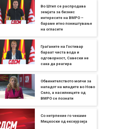
Во Штип се распродава
земјата за бизнис
интересите на ВМРО –
бараме итно поништување
на огласите
Граѓаните на Гостивар
бараат чиста вода и
одговорност, Савески не
сака да реагира
Обвинителството молчи за
нападот на младите во Ново
Село, а насилниците од
ВМРО се познати
Со нетрпение го чекаме
Мицкоски од екскурзија