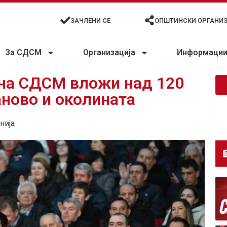
ЗАЧЛЕНИ СЕ
ОПШТИНСКИ ОРГАНИ
За СДСМ
Организација
Информации 
 на СДСМ вложи над 120
ново и околината
нија