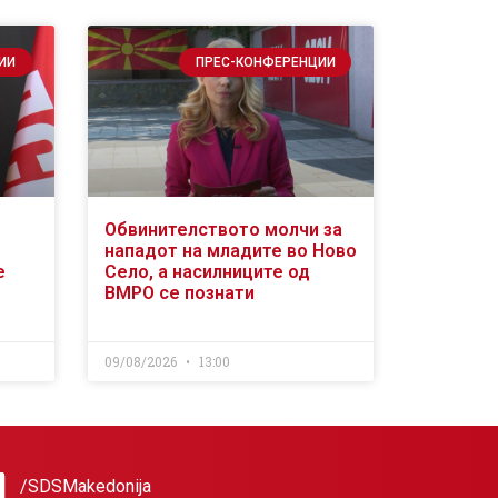
ИИ
ПРЕС-КОНФЕРЕНЦИИ
Обвинителството молчи за
нападот на младите во Ново
е
Село, а насилниците од
ВМРО се познати
09/08/2026
13:00
/SDSMakedonija