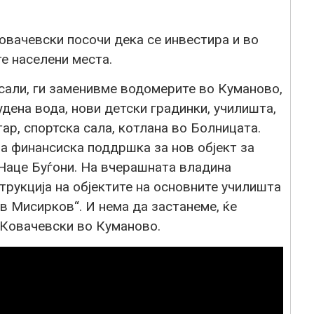
овачевски посочи дека се инвестира и во
е населени места.
сали, ги заменивме водомерите во Куманово,
дена вода, нови детски градинки, училишта,
ар, спортска сала, котлана во Болницата.
а финансиска поддршка за нов објект за
Наце Буѓони. На вчерашната владина
рукција на објектите на основните училишта
в Мисирков“. И нема да застанеме, ќе
 Ковачевски во Куманово.