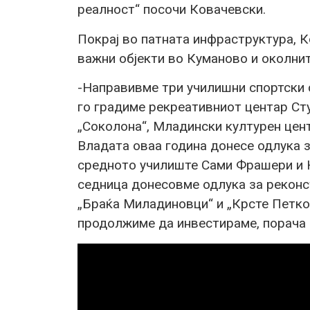
реалност“ посочи Ковачевски.
Покрај во патната инфраструктура, К
важни објекти во Куманово и околнит
-Направивме три училишни спортски 
го градиме рекреативниот центар Сту
„Соколона“, Младински културен цент
Владата оваа година донесе одлука з
средното училиште Сами Фрашери и 
седница донесовме одлука за реконст
„Браќа Миладиновци“ и „Крсте Петко
продолжиме да инвестираме, порача