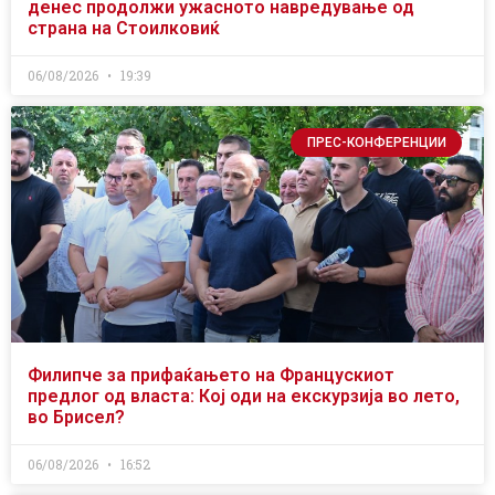
денес продолжи ужасното навредување од
страна на Стоилковиќ
06/08/2026
19:39
ПРЕС-КОНФЕРЕНЦИИ
Филипче за прифаќањето на Францускиот
предлог од власта: Кој оди на екскурзија во лето,
во Брисел?
06/08/2026
16:52