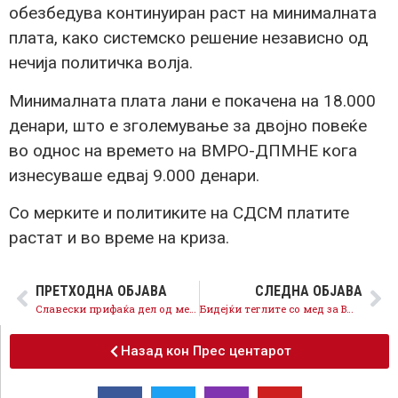
обезбедува континуиран раст на минималната
плата, како системско решение независно од
нечија политичка волја.
Минималната плата лани е покачена на 18.000
денари, што е зголемување за двојно повеќе
во однос на времето на ВМРО-ДПМНЕ кога
изнесуваше едвај 9.000 денари.
Со мерките и политиките на СДСМ платите
растат и во време на криза.
ПРЕТХОДНА ОБЈАВА
СЛЕДНА ОБЈАВА
Славески прифаќа дел од мерките на СДСМ, потребна е седница на Советот за загадениот воздух во Скопје
Бидејќи теглите со мед за ВМРО-ДПМНЕ им се најважни ништо не презема за граѓаните на Скопје
Назад кон Прес центарот