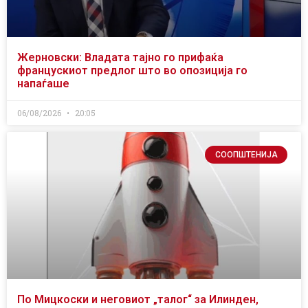
Жерновски: Владата тајно го прифаќа
францускиот предлог што во опозиција го
напаѓаше
06/08/2026
20:05
СООПШТЕНИЈА
По Мицкоски и неговиот „талог“ за Илинден,