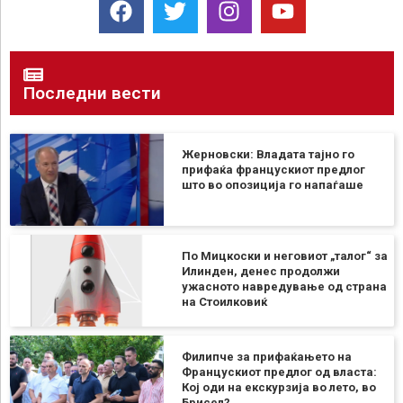
Последни вести
Жерновски: Владата тајно го
прифаќа францускиот предлог
што во опозиција го напаѓаше
По Мицкоски и неговиот „талог“ за
Илинден, денес продолжи
ужасното навредување од страна
на Стоилковиќ
Филипче за прифаќањето на
Францускиот предлог од власта:
Кој оди на екскурзија во лето, во
Брисел?