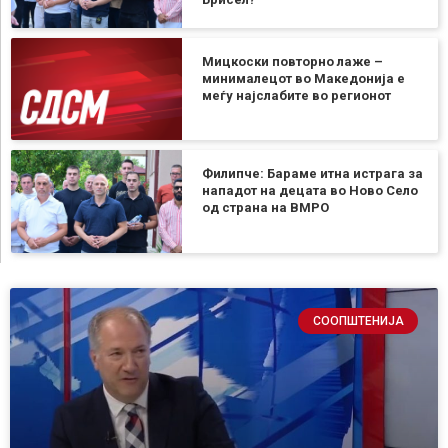
Мицкоски повторно лаже –
минималецот во Македонија е
меѓу најслабите во регионот
Филипче: Бараме итна истрага за
нападот на децата во Ново Село
од страна на ВМРО
СООПШТЕНИЈА