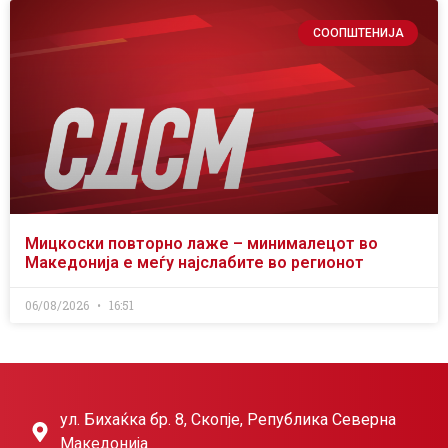
СООПШТЕНИЈА
Мицкоски повторно лаже – минималецот во
Македонија е меѓу најслабите во регионот
06/08/2026
16:51
ул. Бихаќка бр. 8, Скопје, Република Северна
Македонија